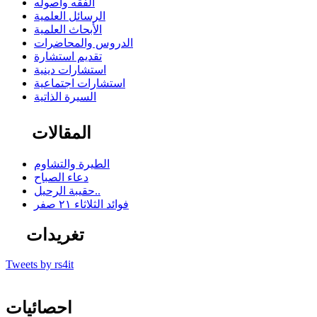
الفقه وأصوله
الرسائل العلمية
الأبحاث العلمية
الدروس والمحاضرات
تقديم استشارة
استشارات دينية
استشارات اجتماعية
السيرة الذاتية
المقالات
الطيرة والتشاوم
دعاء الصباح
حقيبة الرحيل..
فوائد الثلاثاء ٢١ صفر
تغريدات
Tweets by rs4it
احصائيات