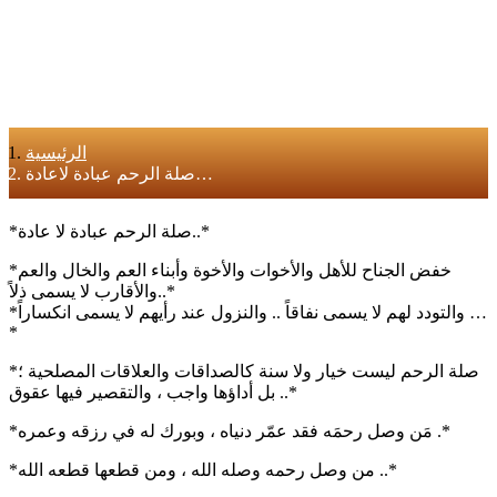
الرئيسية
صلة الرحم عبادة لاعادة…
*صلة الرحم عبادة لا عادة..*
*خفض الجناح للأهل والأخوات والأخوة وأبناء العم والخال والعم
والأقارب لا يسمى ذلاً..*
*والتودد لهم لا يسمى نفاقاً .. والنزول عند رأيهم لا يسمى انكساراً …
*
*‏صلة الرحم ليست خيار ولا سنة كالصداقات والعلاقات المصلحية ؛
بل أداؤها واجب ، والتقصير فيها عقوق ..*
*مَن وصل رحمَه فقد عمّر دنياه ، وبورك له في رزقه وعمره .*
*من وصل رحمه وصله الله ، ومن قطعها قطعه الله ..*