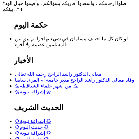
*صلوا أرحامكم ، وأسعدوا أقاربكم بسؤالكم ، وأقيموا حبال الود
بينكم ..*🌷
حكمة اليوم
لو كان كل ما اختلف مسلمان في شيء تهاجرا لم يبق بين
المسلمين عصمة ولا أخوة.
الأخبار
معالي الدكتور راشد الراجح رحمه الله تعالى
وفاة معالي الدكتور راشد الراجح مدير جامعة أم القرى سابقا
🌼من أشهر علماء الشناقطة..🌼
🌼إشراقة نبوية 🌼
الحديث الشريف
🌻إشراقة نبوية 🌻
🌻حديث اليوم 🌻
🌻إشراقة نبوية 🌻
🌻حديث اليوم 🌻