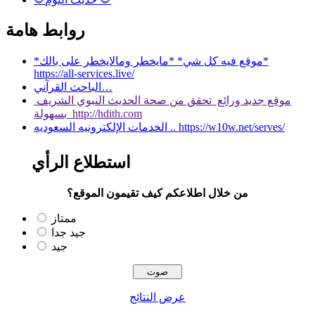
روابط هامة
*موقع فيه كل شي* *مايخطر ومالايخطر على بالك*
https://all-services.live/
الباحث القرآني…
موقع جديد ورائع تحقق من صحة الحديث النبوي الشريف
بسهولة http://hdith.com
الخدمات الإلكترونيه السعوديه .. https://w10w.net/serves/
استطلاع الرأي
من خلال اطلاعكم كيف تقيمون الموقع؟
ممتاز
جيد جدا
جيد
عرض النتائج