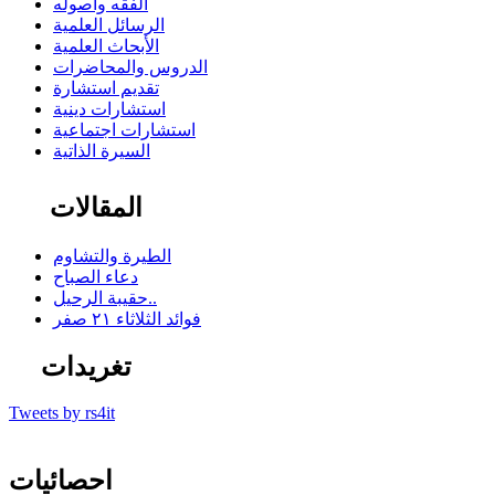
الفقه وأصوله
الرسائل العلمية
الأبحاث العلمية
الدروس والمحاضرات
تقديم استشارة
استشارات دينية
استشارات اجتماعية
السيرة الذاتية
المقالات
الطيرة والتشاوم
دعاء الصباح
حقيبة الرحيل..
فوائد الثلاثاء ٢١ صفر
تغريدات
Tweets by rs4it
احصائيات