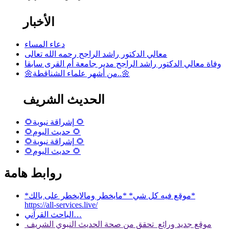
الأخبار
دعاء المساء
معالي الدكتور راشد الراجح رحمه الله تعالى
وفاة معالي الدكتور راشد الراجح مدير جامعة أم القرى سابقا
🌼من أشهر علماء الشناقطة..🌼
الحديث الشريف
🌻إشراقة نبوية 🌻
🌻حديث اليوم 🌻
🌻إشراقة نبوية 🌻
🌻حديث اليوم 🌻
روابط هامة
*موقع فيه كل شي* *مايخطر ومالايخطر على بالك*
https://all-services.live/
الباحث القرآني…
موقع جديد ورائع تحقق من صحة الحديث النبوي الشريف