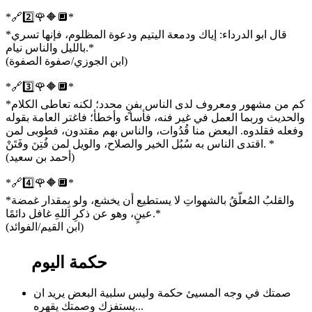
*🔗2️⃣🌹🔶🔲*
*‏‏قال ابو الدرداء: إياك ودمعة اليتيم ودعوة المظلوم، فإنها تسري
بالليل والناس نيام.*
(ابن الجوزي/صفوة الصفوة)
*🔗3️⃣🌹🔶🔲*
*‏‏‏‏‏‏‏‏‏‏‏‏‏‏‏‏‏‏‏‏كم من مشهور ومعروف لدى الناس بفنٍ محدد؛ لكنه تعاطى الكلام
والحديث وربما العمل في غير فنه، فأساء وأخطأ؛ فاغتر العامة بقوله
وفعله فقلدوه. البعض منا قُدُوات، والناس بهم مقتدون، فطوبى لمن
اقتدى الناس به سُبُل الخير والصلاح، والويل لمن فُتِنَ وفَتَنْ. *
(أحمد بن سعيد)
*🔗4️⃣🌹🔶🔲*
*‏‏والقلبُ المُعلّقُ بالشهواتِ لا يستطيع أن يخشع، ولو بِمقدار غمضة
عينٍ، وهو عن ذكرِ اللهِ غافل دائمًا.*
(ابن القيم/الفوائد)
حكمة اليوم
صمتك في وجه المسيئ حكمة وليس سلبية البعض يريد ان
يستفزك وصمتك يقهره...