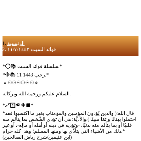
الرئيسية
فوائد السبت ١١/٧/١٤٤٣
*⭕️📚 سلسلة فوائد السبت.*
*🛑📚 11 رجب 1443.*
🔹♾♾♾♾♾♾🔹
السلام عليكم ورحمة الله وبركاته.
*🔗1️⃣🌹🔶🔲*
*‏‏‏‏‏‎‏‎‏قال الله:( والذين يُؤذونَ المؤمنين والمؤمناتِ بغير ما اكتسبوا فقد
احتملوا بهتانًا وإثمًا مبينًا ).والأذيَّة: هي أن تؤذي الشَّخص بما يتألم منه
قلبيًا أو بما يتألم منه بدنيًا، -وتؤذيه في دينه أو أهله أو مالِه-، أو غير
ذلك من الأشياء التي يتأذَّى بها ومنها المسلم؛ وهذا كله حرام.*
(ابن عثيمين/شرح رياض الصالحين)