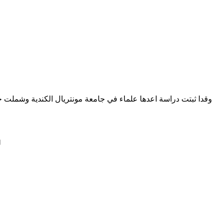
وقدا ثبتت دراسة اعدها علماء في جامعة مونتريال الكندية وشملت
ل