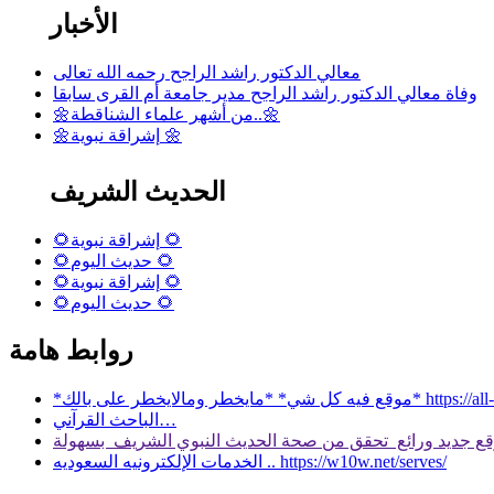
الأخبار
معالي الدكتور راشد الراجح رحمه الله تعالى
وفاة معالي الدكتور راشد الراجح مدير جامعة أم القرى سابقا
🌼من أشهر علماء الشناقطة..🌼
🌼إشراقة نبوية 🌼
الحديث الشريف
🌻إشراقة نبوية 🌻
🌻حديث اليوم 🌻
🌻إشراقة نبوية 🌻
🌻حديث اليوم 🌻
روابط هامة
 بالك* https://all-services.live/
الباحث القرآني…
الخدمات الإلكترونيه السعوديه .. https://w10w.net/serves/