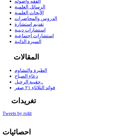
الفقه وأصوله
الرسائل العلمية
الأبحاث العلمية
الدروس والمحاضرات
تقديم استشارة
استشارات دينية
استشارات اجتماعية
السيرة الذاتية
المقالات
الطيرة والتشاوم
دعاء الصباح
حقيبة الرحيل..
فوائد الثلاثاء ٢١ صفر
تغريدات
Tweets by rs4it
احصائيات