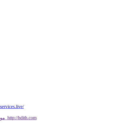
*موقع فيه كل شي* *مايخطر ومالايخطر على
موقع جديد ورائع تحقق من صحة الحديث النبوي الشريف بسهولة http://hdith.com