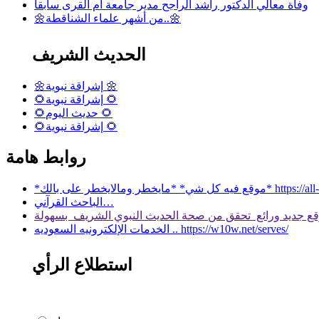
وفاة معالي الدكتور راشد الراجح مدير جامعة أم القرى سابقا
🌼من أشهر علماء الشناقطة..🌼
الحديث الشريف
🌼إشراقة نبوية 🌼
🌻إشراقة نبوية 🌻
🌻حديث اليوم 🌻
🌻إشراقة نبوية 🌻
روابط هامة
 بالك* https://all-services.live/
الباحث القرآني…
الخدمات الإلكترونيه السعوديه .. https://w10w.net/serves/
استطلاع الرأي