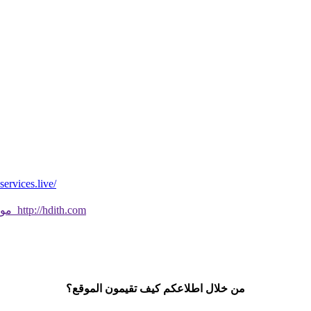
*موقع فيه كل شي* *مايخطر ومالايخطر على
موقع جديد ورائع تحقق من صحة الحديث النبوي الشريف بسهولة http://hdith.com
من خلال اطلاعكم كيف تقيمون الموقع؟