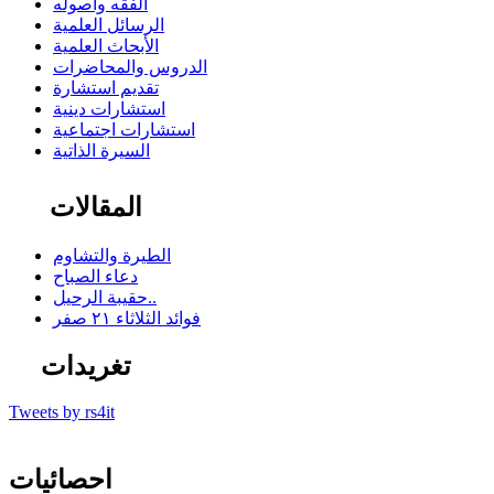
الفقه وأصوله
الرسائل العلمية
الأبحاث العلمية
الدروس والمحاضرات
تقديم استشارة
استشارات دينية
استشارات اجتماعية
السيرة الذاتية
المقالات
الطيرة والتشاوم
دعاء الصباح
حقيبة الرحيل..
فوائد الثلاثاء ٢١ صفر
تغريدات
Tweets by rs4it
احصائيات