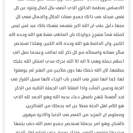
الاحساس بعظمة الخالق الذي اتصف بكل كمال وتنزه عن كل
نقص، فيخلد في ذاتك جميع صفات الجلال والجمال ففي كل
منها دليل علي ان الله اكبر فتسعد نفسك بانك عبد لمن ليس
كمثله شئ فتفرح جوارحك بان العاطي فقط هو الله وحده لانه
الكبير، وان الحافظ هو الله وحده لانه الكبير، وهكذا تستحضر
سائر صفاته واسمائه مع كل ذكر لله تعالى، وعندما تصل الي
اعظم جملة وهي لا اله الا الله تدرك مدي امتنان الله عليك
بنطقها، لان الله خصك بها دون ملايين من البشر لم يوفقوا
لها، كما انها تفتح في الصدر باب الرجاء لانها سبيل القرار في
الجنة وحسن المآب، واذا انتقلنا الي الجملة الثانية من الذكر
نجد أنفسنا تلهج بافضل دعاء يحبه الله وهو الحمد لله الذي
هو كلام اهل الجنة فضلا عن انه يجعلك من الشاكرين،
ومعلوم ان المزيد من النعم في الدنيا والاخرة مرهون
بالشكر، وهو امر يجعلنا نستحضر جميع نعم الله حتي يثبتها
ويزيدها فتقوي النفس وتذكر بعمق حتي تشابه اهل الجنة