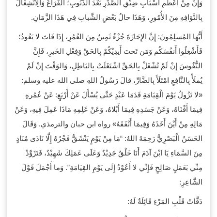
وَإِنَّ مِنْ أَعْظَمِ أَسْبَابِ ضِيْقِ الصَّدْرِ بَعْدَ الذُّنُوبِ؛ الفَرَاغَ وَالِانْشِغَالَ
بِالتَّوَافِهِ مِنَ الأُمُورِ، وَهَذَا حالُ بَعْضِ الشَّبابِ فِي هَذَا الزَّمَانِ.
أَيُّهَا المُسلِمُونَ: إِنَّ الإِجَازَةَ جُزْءٌ ثَمِينٌ مِنَ العُمُرِ، إِذَا فَاتَ لا يَعُودُ؛
فَأَشْغِلُوا أَنفُسَكُم وَمَن تَحتَ أَيدِيْكُمْ بِالحَقِّ وَفِعْلِ الخَيرِ، فَإِنَّ
النُّفُوسَ إِنْ لَمْ تُشْغَلْ بِالحَقِّ اشْتَغَلَتْ بِالبَاطِلِ، وَالوَقْتَ إِنْ لَمْ
يُملَأْ بِالنَّافِعِ امْتَلَأَ بِالضَّارِّ، قالَ رَسُولُ اللهِ صلى الله عليه وسلم:
«لا تَزُولُ يَوْمَ الْقِيَامَةِ قَدَمَا عَبْدٍ حَتَّى يُسْأَلَ عَنْ أَرْبَعٍ: عَنْ عُمُرهِ
فِيمَا أَفْنَاهُ، وَعَنْ جَسَدِهِ فِيمَا أَبْلاهُ، وَعَنْ عَلِمِهِ مَاذَا عَمِلَ فِيهِ، وَعَنْ
مَالِهِ مِنْ أَيْنَ أَخَذَهُ وَفِيمَا أَنْفَقَهُ» رواه ابن حبان والترمذي. وَقَالَ
الحَسَنُ الْبَصْرِيُّ رَحِمَهُ اللهُ: “مَا مِنْ يَوْمٍ يَنْشَقُّ فَجْرُهُ إِلَّا نَادَى مُنَادٍ
مِنَ السَّمَاءِ يَا ابْنَ آدَمَ أَنَا خَلْقٌ جَدِيْدٌ وَعَلَى عَمَلِكَ شَهِيْدٌ، فَتَزَوَّدْ
مِنِّي بَعَمَلٍ صَالِحٍ فَإِنِّي لا أَعُوْدُ إِلَى يَوْمِ القِيَامَةِ”. وَما أَجْمَلَ قَوْلَ
الشَّاعِرِ:
دَقَّاتُ قَلْبِ المَرْءِ قَائِلَةٌ لَهُ: