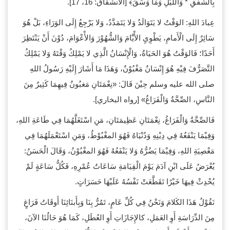
بِالشَّفَقِ * وَاللَّيْلِ وَمَا وَسَقَ﴾ [الانشقاق: 16، 17].
عِبادَ اللهِ: الوَقْتُ لا يَتَوَالَدُ وَلا يَتَمَدَّدُ، وَلا يَرْجِعُ إِلَى الوَرَاءِ، بَلْ هُوَ
سَائِرٌ إِلَى الْأَمامِ، يَطْوِيِ اﻷْيَّامَ وَالشُّهُوْرَ وَاﻷْعْوَامَ، دُوْنَ أَنْ يَنْتَظِرَ
أَحَدًا؛ فَالوَقْتُ هُوَ الحَيَاةُ، وَالْإِنْسَانُ الَّذِي لا يَمْلِكُ وَقْتَهُ وَلا يَمْلِكُ
التَّصَرُّفَ فِيْهِ هُوَ إِنْسَانٌ مَغْبُوْنٌ، وَهَذَا مَا أَشَارَ إِلَيْهِ رَسُولُ اللهِ
صلى الله عليه وسلم حِيْنَ قَالَ: «نِعْمَتَانِ مَغبُونٌ فِيهِمَا كَثِيرٌ مِنَ
النَّاسِ، الصِّحَّةُ وَالْفَرَاغُ» [رواه البخاري].
فَالصِّحَّةُ وَالْفَرَاغُ، نِعْمَتَانِ عَظِيمَتَانِ، مَنِ اسْتَغَلَّهُمَا فِي طَاعَةِ اللهِ،
وَفِيْمَا يَنْفَعُهُ فِي دِيْنِهِ وَدُنْيَاهُ فَهُوَ المغْبُوْطُ، وَمَنِ اسْتَعْمَلَهُمَا فِي
مَعْصِيَةِ اللهِ، وَفِيْمَا يَضُرُّهُ وَلا يَنْفَعُهُ فَهُوَ المغْبُوْنُ، وَقَالَ الْحَسَنُ:
يُعْرَضُ عَلَى ابْنِ آدَمَ يَوْمَ الْقِيَامَةِ سَاعَاتُ عُمْرِهِ، فَكُلُّ سَاعَةٍ لَمْ
يُحْدِثْ فِيهَا خَيْرًا تَقَطَّعَتْ نَفْسُهُ عَلَيْهَا حَسَرَاتٍ.
نَقُوْلُ هَذَا الكَلامَ وَنَحْنُ فِي كُلِّ عَامٍ، تَمُرُّ بِنَا وَبِأَبنَائِنَا أَوقَاتُ فَرَاغٍ
مِنَ الدِّرَاسَةِ أَوِ العَمَلِ، كالإِجَازَاتِ أَوِ العُطَلِ، كَمَا هُوَ حَالُنَا الآنَ،