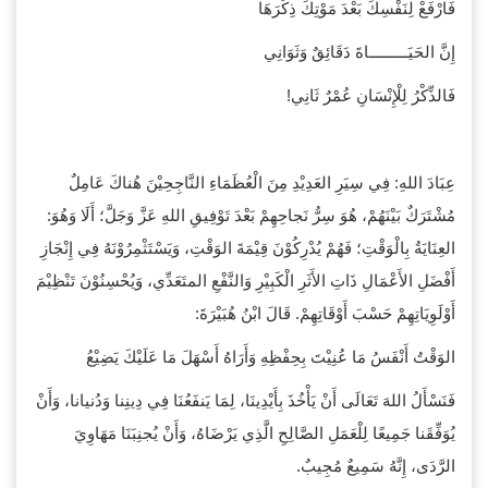
فَارْفَعْ لِنَفْسِكَ بَعْدَ مَوْتِكَ ذِكْرَهَا
إِنَّ الحَيَـــــــــاةَ دَقَائِقٌ وَثَوَانِي
فَالذِّكْرُ لِلْإِنْسَانِ عُمْرٌ ثَانِي!
عِبَادَ اللهِ: فِي سِيَرِ العَدِيْدِ مِنَ الْعُظَمَاءِ النَّاجِحِيْنَ هُناكَ عَامِلٌ
مُشْتَرَكٌ بَيْنَهُمْ، هُوَ سِرُّ نَجاحِهِمْ بَعْدَ تَوْفِيقِ اللهِ عَزَّ وَجَلَّ؛ أَلَا وَهُوَ:
العِنَايَةُ بِالْوَقْتِ؛ فَهُمْ يُدْرِكُوْنَ قِيْمَةَ الوَقْتِ، وَيَسْتَثْمِرُوْنَهُ فِي إِنْجَازِ
أَفْضَلِ الأَعْمَالِ ذَاتِ الأَثَرِ الْكَبِيْرِ وَالنَّفْعِ المتَعَدِّي، وَيُحْسِنُوْنَ تَنْظِيْمَ
أَوْلَوِيَاتِهِمْ حَسْبَ أَوْقَاتِهِمْ. قَالَ ابْنُ هُبَيْرَةَ:
الوَقْتُ أَنْفَسُ مَا عُنِيْتَ بِحِفْظِهِ وَأَرَاهُ أَسْهَلَ مَا عَلَيْكَ يَضِيْعُ
فَنَسْأَلُ اللهَ تَعَالَى أَنْ يَأْخُذَ بِأَيْدِينَا، لِمَا يَنفَعُنَا فِي دِينِنا وَدُنيانا، وَأَنْ
يُوَفِّقَنا جَمِيعًا لِلْعَمَلِ الصَّالِحِ الَّذِي يَرْضَاهُ، وَأَنْ يُجنِبَنَا مَهَاوِيَ
الرَّدَى، إِنَّهُ سَمِيعٌ مُجِيبٌ.