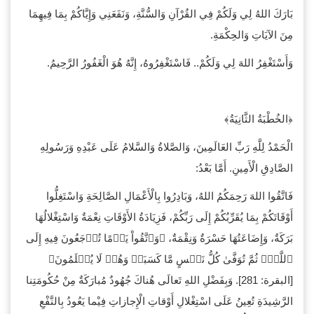
بَارَكَ اللهُ لِي وَلَكُمْ فِي القُرْآنِ وَالسُّنَّةِ، وَنَفَعَنِي وَإِيَّاكُمْ بِمَا فِيهِمَا
مِنَ الآيَاتِ وَالحِكْمَةِ.
وَأَسْتَغْفِرُ اللهَ لِي وَلَكُمْ.. فَاسْتَغْفِرُوهُ، إِنَّهُ هُوَ الْغَفُورُ الرَّحِيمُ.
﴿الخُطْبَةُ الثَّانِيَةُ﴾
الْحَمْدُ لِلَّهِ رَبِّ العَالَمِينَ، وَالصَّلاةُ وَالسَّلامُ عَلَى عَبْدِهِ وَرَسُولِهِ
الصَّادِقِ الْأَمِينِ. أَمَّا بَعْدُ:
فَاتَّقُوا اللهَ رَحِمَكُمُ اللهُ، وَبَادِرُوا بِالْأَعْمَالِ الصَّالِحَةِ وَاسْتَغِلُّوا
أَوْقَاتَكُمْ بِمَا يُقَرِّبُكُمْ إِلَى رَبِّكُمْ، فَزِيَادَةُ الأَوْقَاتِ نِعْمَةٌ وَاسْتِغْلالُهَا
بَرَكَةٌ، وَإِضَاعَتُهَا حَسْرَةٌ وَنِقْمَةٌ، ﴿وَٱتَّقُواْ يَوۡمًا تُرۡجَعُونَ فِيهِ إِلَى
ٱللَّهِۖ ثُمَّ تُوَفَّىٰ كُلُّ نَفۡسٍ مَّا كَسَبَتۡ وَهُمۡ لَا يُظۡلَمُونَ﴾
[البقرة: 281]. وَبِفَضْلِ اللهِ تَعالَى هُناكَ جُهُودٌ مُبارَكَةٌ مِنْ حُكُومَتِنا
الرَّشِيدَةِ تُعِينُ عَلَى اسْتِغْلالِ أَوْقاتِ الْإِجازاتِ فِيْما يَعُودُ بِالنَّفْعِ