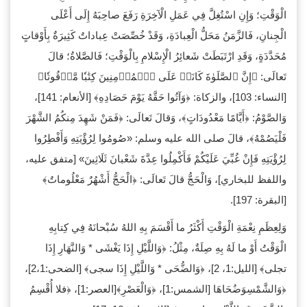
الْوَقْتِ؛ وَإِنِ اسْتُغِلَّ فِي عَمَلِ الْآخِرَةِ رَفَعَ صاحِبَهُ إِلَى أَعْلَى
الْجِنانِ، فَالزَّمَنُ مَحَلُّ الْعِبادَةِ، وَقَدْ خُصِّصَتْ عِباداتٌ كَثِيرَةٌ بِأَوْقاتٍ
مُحَدَّدَةٍ، وَقَدِ ارْتَبَطَتْ شَعائِرُ الْإِسْلامِ بِالْوَقْتِ؛ فَالصَّلاةُ؛ قالَ
تَعالَى: ﴿إِنَّ ٱلصَّلَوٰةَ كَانَتۡ عَلَى ٱلۡمُؤۡمِنِينَ كِتَٰبٗا ‌مَّوۡقُوتٗا﴾
[النساء: 103]، والزكاة: ﴿وَآتُوا حَقَّهُ يَوْمَ حَصَادِهِ﴾ [الأنعام: 141]،
وَالصَّوْمُ: ﴿أَيَّامًا مَعْدُودَاتٍ﴾، وَقالَ تَعالَى: ﴿فَمَنْ شَهِدَ مِنكُمُ الشَّهْرَ
فَلْيَصُمْهُ﴾، قالَ صلى الله عليه وسلم: «صُومُوا لِرُؤْيَتِهِ وَأَفْطِرُوا
لِرُؤْيَتِهِ فَإِنْ غُبِّيَ عَلَيْكُمْ فَأَكْمِلُوا عِدَّةَ شَعْبانَ ثَلَاثِينَ» [متفق عليه،
واللفظ للبخاري]، وَالْحَجُّ قالَ تَعالَى: ﴿الْحَجُّ أَشْهُرٌ مَعْلُوماتٌ﴾
[البقرة: 197].
وَلِعِظَمِ نِعْمَةِ الْوَقْتِ أَكْثَرُ ما أَقْسَمَ بِهِ اللهُ سُبْحانَهُ فِي كِتابِهِ
الْوَقْتُ أَوْ ما لَهُ بِهِ صِلَةٌ، مِثْلُ: ﴿وَاللَّيْلِ إِذَا يَغْشَى * وَالنَّهَارِ إِذَا
تجلى﴾ [الليل:1، 2]، ﴿وَالضُّحَى * وَاللَّيْلِ إِذَا سجى﴾ [الضحى:2،1]،
﴿وَالشَّمْسِوَضُحَاهَا [الشمس:1]، ﴿وَالْعَصْرِ﴾[العصر:1]، ﴿فلا أُقْسِمُ