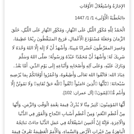
الإِجَازَةُ وَاسْتِغْلالُ الأَوْقَاتِ
﴿الخُطْبَةُ الْأُوْلَى﴾ 1/ 1/ 1447
الْحَمْدُ لِلَّهِ مُكَوِّرِ اللَّيْلِ عَلَى النَّهَارِ، وَمُكَوِّرِ النَّهَارِ عَلَى اللَّيْلِ، خَلَقَ
الزَّمَانَ وَجَعَلَهُ مُسْتَوْدَعَ الْأَعْمَالِ، فَرَبِحَ المتَيَقِّظُونَ رِبْحًا عَظِيمًا،
وَخَسِرَ المفَرِّطُونَ خُسْرانًا مُبِينًا، وَأَشْهَدُ أَنْ لَا إِلَهَ إِلَّا اللهُ وَحْدَهُ لَا
شَرِيكَ لَهُ؛ وَأَشْهَدُ أَنَّ مُحَمَّدًا عَبْدُهُ وَرَسُولُهُ؛ صَلَّى اللهُ وَسَلَّمَ
وَبَارَكَ عَلَيْهِ، وَعَلَى آلِهِ وَأَصْحَابِهِ وَأَتْبَاعِهِ إِلَى يَوْمِ الدِّينِ. أَمَّا بَعْدُ..
عِبَادَ الله: فَاتَّقُوا اللهَ تَعَالَى وَأَطِيعُوهُ، وَاعْمُرُوا أَوْقَاتَكُمْ بِمَا يُرْضِيهِ
سُبْحانَهُ؛ ﴿يَٰٓأَيُّهَا ٱلَّذِينَ ءَامَنُواْ ٱتَّقُواْ ٱللَّهَ حَقَّ تُقَاتِهِۦ وَلَا تَمُوتُنَّ إِلَّا
وَأَنتُم مُّسۡلِمُونَ﴾ [آل عمران: 102].
أَيُّهَا المُؤمِنُونَ: كَثِيرٌ مِنَّا لا يُدْرِكُ قِيمَةَ نِعْمَةِ الْوَقْتِ وَالزَّمَنِ، وَأَنَّها
مِنْ أَعْظَمِ النِّعَمِ؛ وَمِنْ أَعْظَمِ أَسْبابِ النَّجاحِ وَالْفَوْزِ فِي الدُّنْيا
وَالْآخِرَةِ، فَإِنَّهُ إِنْ أُحْسِنَ اسْتِغْلالُهُ فِي عَمَلِ الدُّنْيا جاءَتْ نَتائِجُهُ
الْباهِرَةُ مِنْ خَيْراتِ الْأَرْضِ وَالسَّماءِ، وَالْأُمَمُ الْعَظِيمَةُ تَعْرِفُ قِيمَةَ