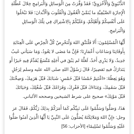
الدُّنْيَوِيِّ وَالْأُخْرَوِيِّ؛ فَقَدْ وَفَّرَتْ مِنَ الْوَسائِلِ وَالْبَرامِجِ خِلالَ عُطْلَةِ
الْإِجازَةِ الصَّيْفِيَّةِ ما يُنَمِّيْ الْعُقُولَ وَالْقُلُوبَ وَالْأَبْدانَ؛ فَلا تَبْخَلُوا
عَلَى أَنْفُسِكُمْ وَأَهْلِكُمْ، وَعَلَيْكُمْ بِالِاشْتِراكِ فِي تِلْكَ الْوَسائِلِ
وَالْبَرامِجِ.
أَيُّهَا الْمُسْلِمُونَ: أَلَا فَلْنَتَّقِ اللهَ وَلْنَحْرِصْ كُلَّ الْحِرْصِ عَلَى الْعِنَايَةِ
بِأَوقَاتِنَا وَسَاعَاتِ أَعْمَارِنَا؛ فَإِنَّ مَا مَضَى لا يَعُودُ، وَمَا سَيَأتي غَيبٌ
جَدِيدٌ، وَلا يَدْرِي أَحَدٌ، لَعَلَّهُ لم يَبْقَ في أَجَلِهِ مُتَّسَعٌ يُقَدِّمُ فِيهِ خَيرًا أَو
يَتَدَارَكُ فيهِ تَقصِيرًا، قَالَ رَسُوْلُ اللهِ صلى الله عليه وسلم لِرَجُلٍ
وَهُوَ يَعِظُهُ: «اغْتَنِمْ خَمْسًا قَبْلَ خَمْسٍ: شَبَابَكَ قَبْلَ هَرَمِكَ، وَصِحَّتَكَ
قَبْلَ سَقَمِكَ، وَغِنَاءَكَ قَبْلَ فَقْرِكَ، وَفَرَاغَكَ قَبْلَ شُغْلِكَ، وَحَيَاتَكَ
قَبْلَ مَوْتِكَ» صحيح على شرط الشيخين وصححه اﻷلباني.
هَذَا، وَصَلُّوا وَسَلِّمُوا عَلَى نَبِيِّكُم كَمَا أَمَرَكُمْ بِذلِكَ رَبُّكُمْ، فَقَالَ عز
وجل: ﴿إِنَّ اللهَ وَمَلائِكَتَهُ يُصَلُّونَ عَلَى النَّبِيِّ يَا أَيُّهَا الَّذِينَ آمَنُوا صَلُّوا
عَلَيْهِ وَسَلِّمُوا تَسْلِيمًا﴾ [الأحزاب: 56]