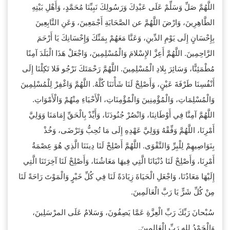
‎اللَّهُمَّ صَلِّ وَسَلِّمْ عَلَى عَبْدِكَ وَرَسُولِكَ نَبِيِّنَا مُحَمَّدٍ، وَأَهْلِ بَيْتِهِ
الطَّاهِرِينَ، وَارْضَ اللَّهُمَّ عن الصَّحَابَةِ أَجْمَعِينَ، وَعَنِ التَّابِعِينَ
بِإِحْسَانٍ إِلَى يَوْمِ الدِّينِ، وَعَنَّا مَعَهُمْ بِمَنِّكَ وَإِحْسَانِكَ يَا أَرْحَمَ
الرَّاحِمِينَ. اللَّهُمَّ أَعِزَّ الإِسْلامَ وَالْمُسْلِمِينَ، وَاجْعَلْ هَذَا الْبَلَدَ آمِنًا
مُطْمَئِنًّا، وَسَائِرَ بِلادِ الْمُسْلِمِينَ. اللَّهُمَّ رَحْمَتَكَ نَرْجُو فَلا تَكِلْنَا إِلَى
أَنْفُسِنَا طَرْفَةَ عَيْنٍ، وَأَصْلِحْ لَنَا شَأْنَنَا كُلَّهُ. اللَّهُمَّ وَاغْفِرْ لِلْمُسْلِمِينَ
وَالْمُسْلِمَاتِ، وَالْمُؤْمِنِينَ وَالْمُؤْمِنَاتِ، الْأَحْيَاءِ مِنْهُمْ وَالْأَمْوَاتِ.
اللَّهُمَّ آمِنَّا فِي أَوْطَانِنَا، وَانْصُرْ جُنُودَنَا، وَأَيِّدْ بِالْحَقِّ إِمَامَنَا وَوَلِيَّ
أَمْرِنَا، اللَّهُمَّ وَفِّقْهُ وَوَلِيَّ عَهْدِهِ إِلَى مَا تُحِبُّ وَتَرْضَى، وَخُذْ
بِنَوَاصِيهِمْ لِلْبِرِّ وَالتَّقْوَى. اللَّهُمَّ أَصْلِحْ لَنَا دِينَنَا الَّذِي هُوَ عِصْمَةُ
أَمْرِنَا، وَأَصْلِحْ لَنَا دُنْيَانَا الَّتِي فِيهَا مَعَاشُنَا، وَأَصْلِحْ لَنَا آخِرَتَنَا الَّتِي
إِلَيْهَا مَعَادُنَا، وَاجْعَلِ الْحَيَاةَ زِيَادَةً لَنَا فِي كُلِّ خَيْرٍ وَالْمَوْتَ رَاحَةً لَنَا
مِنْ كُلِّ شَرٍّ يَا رَبَّ الْعَالَمِينَ.
سُبْحانَ رَبِّكَ رَبِّ الْعِزَّةِ عَمَّا يَصِفُونَ، وَسَلامٌ عَلَى المرْسَلِينَ،
وَالْحَمْدُ للهِ رَبِّ الْعَالمينَ.