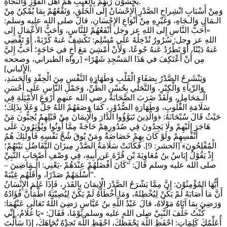
يَخْشَوْنَ رَبَّهُمْ بِالْغَيْبِ هُمْ أَهْلُ الْفَوْزِ وَالنَّجاةِ.
وَمِنْ أَسْبَابِ انْشِراحِ الصَّدْرِ الْإِحْسَانُ إِلَى الْخَلْقِ، وَنَفْعُهُمْ بِمَا يُمْكِنُ مِنْ
الـمَالِ وَالـجَاهِ، وَغَيْرِهِ مِنْ أَنْوَاعِ الإِحْسَانِ، قالَ صلى الله عليه وسلم:
«أَحَبُّ النَّاسِ إِلى اللهِ عز وجل أَنْفَعُهُمْ للنَّاسِ، وَأَحَبُّ الأَعْمَالِ إِلى
اللهِ عز وجل: ‌سُرُورٌ ‌تُدْخِلُهُ عَلَى مُسْلِم: تَكْشِفُ عَنهُ كُرْبَةً، أَوْ تَقْضِي
عَنهُ دَيْنًا، أَوْ تَطْرُدُ عَنهُ جُوعًا، وَلَأَنْ أَمْشِيَ مَعَ أَخٍ في حَاجَةٍ؛ أَحَبُّ إِليَّ
مِن أَنْ أَعْتَكِفَ في هَذَا المَسْجِدِ شَهْرًا» [رواه الطبراني، وصححه
الألباني].
وَيَنْشَرِحُ الصَّدْرُ بِصَفَاءِ الْقَلْبِ وَطَهَارَةِ النَّفْسِ مِنَ الْحِقْدِ وَالْحَسَدِ،
وَالرِّياءِ وَالْكِبْرِ، وَالتَّحَلِّي بِحُسْنِ الظَّنِّ، وَحَمْلِ النَّاسِ عَلَى أَحْسَنِ
الْـمَحَامِلِ، وَلَقَدْ ضَرَبَ الصَّحَابَةُ رضي الله عنهم أَرْوَعَ الأَمْثِلَةِ فِي
سَلَامَةِ القُلُوبِ، وَطَهَارَةِ الصُّدُوْرِ، كَمَا وَصَفَهُمْ اللَّهُ جَلَّ وَعَلَا بِذَلِكَ؛
حَيْثُ قَالَ سُبْحَانَهُ: ﴿وَالَّذِينَ تَبَوَّؤُوا الدَّارَ والْإِيمَانَ مِنْ قَبْلِهِمْ يُحِبُّونَ مَنْ
هَاجَرَ إِلَيْهِمْ ولَا يَجِدُونَ فِي صُدُورِهِمْ حَاجَةً مِمَّا أُوتُوا ويُؤْثِرُونَ عَلَى
أَنْفُسِهِمْ ولَوْ كَانَ بِهِمْ خَصَاصَةٌ ومَنْ يُوقَ شُحَّ نَفْسِهِ فَأُولَئِكَ هُمُ
الْمُفْلِحُونَ﴾ [الحشر: 9]. فَكَانَتْ سَلَامَةُ الصَّدْرِ مِيزَانَ التَّفَاضُلِ بَيْنَهُمْ؛
إِذْ يَقُوْلُ إِيَاسُ بنُ مُعَاوِيَةَ بْنِ قُرَّةَ عَن أَبِيهِ، فِي وَصْفِ أَصْحَابِ النَّبِيِّ
صلى الله عليه وسلم قَالَ: “كَانَ أَفْضَلُهُمْ عِنْدَهُمْ -يَعْنِي: الْـمَاضِينَ –
أَسْلَمَهُمْ صَدْرًا، وأَقَلَّهُم غِيْبَةً”.
أَيُّهَا المُؤْمِنُوْنَ: إِنَّ مِمَّا يَشْرَحُ الصَّدْرَ الْإِيمَانَ بِالقَدَرِ، فَإِذَا عَلِمَ الإِنْسَانُ
أَنَّ مَا أَصَابَهُ لَمْ يَكُنْ لِيُخْطِئَهُ، وَمَا أَخْطَأَهُ لَمْ يَكُنْ لِيُصِيْبَهُ اطْمَأَنَّ فُؤَادُهُ
وَرَضِيَ بِمَا آتَاهُ مَوْلَاهُ، قالَ عَبْدُ اللَّهِ بنُ عَبَّاسٍ رَضِيَ اللَّهُ تَعَالَى عَنْهُمَا:
كُنْتُ خَلْفَ النَّبِيِّ صلى الله عليه وسلم يَوْمًا، فَقَالَ: «يَا غُلَامُ، إنِّي
أُعَلِّمُكَ كَلِمَاتٍ: احْفَظِ اللَّهَ يَحْفَظْكَ، احْفَظِ اللَّهَ تَجِدْهُ تُجَاهَكَ، إِذَا سَأَلْتَ