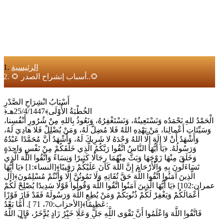
الرئيسية
🌻 أسباب إنشراح الصدر..🌻
أَسْبَابُ انْشِرَاحِ الصَّدْرِ
﴿الخُطْبَةُ الأُوْلَى﴾25/4/1447هـ
الْحَمْدُ للهِ نَحْمَدُه وَنَسْتَعِينُهُ، وَنَسْتَغْفِرُهُ، وَنَعُوذُ بِاللهِ مِنْ شُرُورِ أَنْفُسِنا،
وَسَيِّئاتِ أَعْمالِنا، مَنْ يَهْدِهِ اللهُ فَلا مُضِلَّ لَهُ، وَمَنْ يُضْلِلْ فَلا هادِيَ لَهُ،
وَأَشْهَدُ أَنْ لا إِلَهَ إِلَّا اللهُ وَحْدَهُ لا شَرِيكَ لَهُ، وَأَشْهَدُ أَنَّ مُحَمَّدًا عَبْدُهُ
وَرَسُولُهُ. ﴿يَا أَيُّهَا النَّاسُ اتَّقُوا رَبَّكُمُ الَّذِي خَلَقَكُمْ مِنْ نَفْسٍ وَاحِدَةٍ
وَخَلَقَ مِنْهَا زَوْجَهَا وَبَثَّ مِنْهُمَا رِجَالًا كَثِيرًا وَنِسَاءً وَاتَّقُوا اللَّهَ الَّذِي
تَسَاءَلُونَ بِهِ وَالْأَرْحَامَ إِنَّ اللَّهَ كَانَ عَلَيْكُمْ رَقِيبًا﴾[النساء:1] ﴿يَا أَيُّهَا
الَّذِينَ آمَنُوا اتَّقُوا اللَّهَ حَقَّ تُقَاتِهِ وَلَا تَمُوتُنَّ إِلَّا وَأَنْتُمْ مُسْلِمُونَ﴾[آل
عمران:102] ﴿يَا أَيُّهَا الَّذِينَ آمَنُوا اتَّقُوا اللَّهَ وَقُولُوا قَوْلًا سَدِيدًا يُصْلِحْ لَكُمْ
أَعْمَالَكُمْ وَيَغْفِرْ لَكُمْ ذُنُوبَكُمْ وَمَنْ يُطِعِ اللَّهَ وَرَسُولَهُ فَقَدْ فَازَ فَوْزًا
عَظِيمًا﴾[الأحزاب:70، 71 ]. أَمَّا بَعْدُ:
فَاتَّقُوا اللَّهَ وَاعْلَمُوا أَنَّ تَقْوَى اللَّهِ جَلَّ وَعَلَا خَيْرُ زَادٍ يُدَّخَرُ، قَالَ اللَّهُ