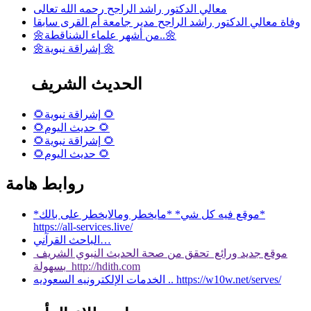
معالي الدكتور راشد الراجح رحمه الله تعالى
وفاة معالي الدكتور راشد الراجح مدير جامعة أم القرى سابقا
🌼من أشهر علماء الشناقطة..🌼
🌼إشراقة نبوية 🌼
الحديث الشريف
🌻إشراقة نبوية 🌻
🌻حديث اليوم 🌻
🌻إشراقة نبوية 🌻
🌻حديث اليوم 🌻
روابط هامة
*موقع فيه كل شي* *مايخطر ومالايخطر على بالك*
https://all-services.live/
الباحث القرآني…
موقع جديد ورائع تحقق من صحة الحديث النبوي الشريف
بسهولة http://hdith.com
الخدمات الإلكترونيه السعوديه .. https://w10w.net/serves/