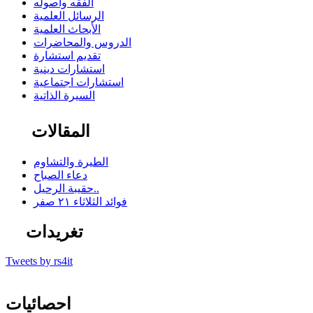
الفقه وأصوله
الرسائل العلمية
الأبحاث العلمية
الدروس والمحاضرات
تقديم استشارة
استشارات دينية
استشارات اجتماعية
السيرة الذاتية
المقالات
الطيرة والتشاوم
دعاء الصباح
حقيبة الرحيل..
فوائد الثلاثاء ٢١ صفر
تغريدات
Tweets by rs4it
احصائيات