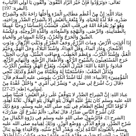
تَعَالَى: ﴿وَتَزَوَّدُوا فَإِنَّ خَيْرَ الزَّادِ التَّقْوَىٰ ۚ واتَّقُونِ يَا أُولِي الْأَلْبَابِ﴾
[البقرة: 197].
عِبَادَ اللَّهِ: إِنَّ مِنْ أَعْظَمِ مَطَالِبِ الْمَرْءِ وَأَجَلِّهَا رَاحَةَ بَالِهِ وانْشِرَاحَ
صَدْرِهِ، فَلَا لَذَّةَ لِلْحَيَاةِ، وَلَا مُتْعَةَ بِالْعَيْشِ إِلَّا بِانْشِرَاحِ الصَّدْرِ وَرَاحَتِهِ،
وَهُوَ نُورٌ يَقْذِفُهُ اللهُ فِي قَلْبِ الْعَبْدِ، فَيُسَبِّبُ إِحْساسًا رُوحيًّا عَمِيقًا
بِالطُّمَأْنِينَةِ، وَالرِّضَى، وَالْبَهْجَةِ وَالسَّعادَةِ، وَاللَّذَّةِ الرُّوحِيَّةِ، وَعَكْسُهُ
الضِّيقُ وَالْحَرَجُ وَالْحُزْنُ، وَكآبَةُ المشاعِرِ وَالْحَياةِ.
إِذَا أَجْدَبَتِ الْأَرْضُ، وَماتَ الزَّرْعُ، وَجَفَّ الضَّرْعُ، وَذَبُلَتِ الْأَزْهارُ، وَذَوَتِ
الْأَشْجارُ، وَغارَ الماءُ، وَقَلَّ الْغِذاءُ، وَاشْتَدَّ الْبَلاءُ، وَحَلَّ الْهَمُّ، وَخَيَّمَ
الْغَمُّ، وَاشْتَدَّ الْكَرْبُ، وَعَظُمَ الْخَطْبُ، وَضاقَتِ السُّبُلُ، وَبارَتِ الْحِيَلُ،
خَرَجَ الْمُسْتَغِيثُونَ بِالشُّيُوخِ الرُّكَّعِ، وَالْأَطْفالِ الرُّضَّعِ، وَالْبَهائِمِ الرُّتَّعِ،
فَنادَوا: يا اللهُ يا اللهُ؛ فَيَنْزِلُ الْغَيْثُ، وَيُفَرَّجُ الْهَمُّ، وَيُنَفَّسُ الْكَرْبُ،
وَيُذَلَّلُ الصَّعْبُ: ﴿فَاسْتَجَبْنَا ‌لَهُ وَنَجَّيْنَاهُ مِنَ الْغَمِّ وَكَذَلِكَ نُنْجِي
الْمُؤْمِنِينَ﴾ [الأنبياء: 88]. لَمَّا اشْتَدَّ الْكَرْبُ بِمُوسَى عليه السلام قالَ:
﴿‌قَالَ ‌رَبِّ ‌اشْرَحْ لِي صَدْرِي * وَيَسِّرْ لِي أَمْرِي * وَاحْلُلْ عُقْدَةً مِنْ
لِسَانِي﴾ [طه: 25-27].
عِبادَ اللهِ: إِنَّ انْشِراحَ الصَّدْرِ لا يَتَوَقَّفُ عَلَى رَغَدِ الْعَيْشِ؛ فَنَبِيُّنَا صلى
الله عليه وسلم كانَ يَمُرُّ عَلَيْهِ الهِلَالُ تِلْوَ الهِلَالِ تِلْوَ الهِلَالِ، ثَلاَثَةُ أَهِلَّةٍ،
لَا تُوْقَدُ النَّارُ لِطَبْخِ الطَّعَامِ فِي بَيْتِهِ صلى الله عليه وسلم، وَمَعَ ذَلِكَ
كَانَ أَشْرَحَ النَّاسِ صَدْرًا، قالَ تَعالَى: ﴿أَلَمْ نَشْرَحْ لَكَ صَدْرَكَ﴾
[الشرح:1]، فَالرَّسُولُ صلى الله عليه وسلم فِي ذِرْوَةِ الْكَمَالِ مِنْ
شَرْحِ الصَّدْرِ، وَرَفْعِ الذِّكْرِ، وَوَضْعِ الْوِزْرِ، وَذَلِكَ لِقِيامِهِ صلى الله عليه
وسلم بِالْعُبُودِيَّةِ التَّامَّةِ لِرَبِّهِ، وَبِقَدْرِ اتِّباعِ سُنَّتِهِ، وَالِاقْتِداءِ بِهَدْيِهِ يَنالُ
الْعَبْدُ مِنَ انْشِراحِ صَدْرِهِ، وَقُرَّةِ عَيْنِهِ، وَلَذَّةِ رُوحِهِ، وَكِتابُ رَبِّنا أَصْدَقُ