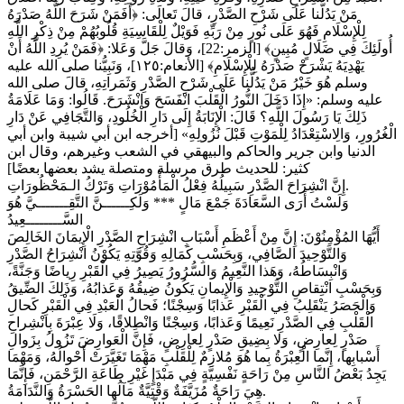
مَنْ يَدُلُّنا عَلَى شَرْحِ الصَّدْرِ، قالَ تَعالَى: ﴿‌أَفَمَنْ ‌شَرَحَ اللَّهُ صَدْرَهُ
لِلْإِسْلَامِ فَهُوَ عَلَى نُورٍ مِنْ رَبِّهِ فَوَيْلٌ لِلْقَاسِيَةِ قُلُوبُهُمْ مِنْ ذِكْرِ اللَّهِ
أُولَئِكَ فِي ضَلَالٍ مُبِينٍ﴾ [الزمر:22]، وَقالَ جَلَّ وَعَلا: ﴿‌فَمَنْ ‌يُرِدِ ‌اللَّهُ أَنْ
يَهْدِيَهُ يَشْرَحْ صَدْرَهُ لِلْإِسْلَامِ﴾ [الأنعام:١٢٥]، وَنَبِيُّنا صلى الله عليه
وسلم هُوَ خَيْرُ مَنْ يَدُلُّنا عَلَى شَرْحِ الصَّدْرِ وَثَمَراتِهِ، قالَ صلى الله
عليه وسلم: «إِذَا ‌دَخَلَ ‌النُّورُ ‌الْقَلْبَ انْفَسَحَ وَانْشَرَحَ. قَالُوا: وَمَا عَلَامَةُ
ذَلِكَ يَا رَسُولَ اللَّهِ؟ قَالَ: الْإِنَابَةُ إِلَى دَارِ الْخُلُودِ، وَالتَّجَافِي عَنْ دَارِ
الْغُرُورِ، وَالِاسْتِعْدَادُ لِلْمَوْتِ قَبْلَ نُزُولِهِ» [أخرجه ابن أبي شيبة وابن أبي
الدنيا وابن جرير والحاكم والبيهقي في الشعب وغيرهم، وقال ابن
كثير: للحديث طرق مرسلة ومتصلة يشد بعضها بعضًا]
إِنَّ انْشِرَاحَ الصَّدْرِ سَبِيلُهُ فِعْلُ الْمَأْمُوْرَاتِ وَتَرْكُ الـمَحْظُورَاتِ.
وَلَسْتُ أَرَى السَّعَادَةَ جَمْعَ مَالٍ *** وَلَكِــــــنَّ التَّقِـــــــيَّ هُوَ
السَّــــــــعِيدُ
أَيُّهَا المُؤْمِنُوْنَ: إِنَّ مِنْ أَعْظَمِ أَسْبَابِ انْشِرَاحِ الصَّدْرِ الْإِيمَانَ الخَالِصَ
وَالتَّوْحِيدَ الصَّافِي، وَبِحَسْبِ كَمَالِهِ وَقُوَّتِهِ يَكُوْنُ انْشِرَاحُ الصَّدْرِ
وَانْبِسَاطُهُ، وَهَذا النَّعِيمُ وَالسُّرُورُ يَصِيرُ فِي الْقَبْرِ رِياضًا وَجَنَّةً،
وَبِحَسْبِ انْتِقاصِ التَّوْحِيدِ وَالْإِيمانِ يَكُونُ ضِيقُهُ وَعَذابُهُ، وَذَلِكَ الضِّيقُ
وَالْحَصَرُ يَنْقَلِبُ فِي الْقَبْرِ عَذابًا وَسِجْنًا؛ فَحالُ الْعَبْدِ فِي الْقَبْرِ كَحالِ
الْقَلْبِ فِي الصَّدْرِ نَعِيمًا وَعَذابًا، وَسِجْنًا وَانْطِلاقًا، وَلَا عِبْرَةَ بِانْشِراحِ
صَدْرٍ لِعارِضٍ، وَلا بِضِيقِ صَدْرٍ لِعارِضٍ، فَإِنَّ الْعَوارِضَ تَزُولُ بِزَوالِ
أَسْبابِها، إِنَّما الْعِبْرَةُ بِما هُوَ مُلازِمٌ لِلْقَلْبِ مَهْمَا تَغَيَّرَتْ أَحْوالُهُ، وَمَهْمَا
يَجِدُ بَعْضُ النَّاسِ مِنْ رَاحَةٍ نَفْسِيَّةٍ فِي مَبْدَإٍ غَيْرِ طَاعَةِ الرَّحْمَنِ، فَإِنَّمَا
هِيَ رَاحَةٌ مُزَيَّفَةٌ وَقْتِيَّةٌ مَآلُها الحَسْرَةُ وَالنَّدَامَةُ.