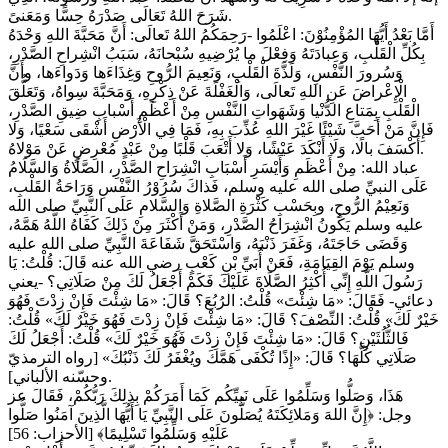
شَرَحَ اللهُ تَعَالَى صَدْرَهُ حِسًّا وَمَعَنىً.
أَمَّا بَعْدُ أَيُّهَا المُؤْمِنُوْنَ: اعْلَمُوا -رَحِمَكُمُ اللهُ تَعالَى: أَنَّ مَحَبَّةَ اللهِ وَحْدَهُ
بِكُلِّ الْقَلْبِ، وَعِبادَتَهُ وَفِعْلَ ما يُرْضِيهِ سُبْحانَهُ، سَبَبُ انْشِراحِ الصَّدْرِ،
وَسُرورَ النَّفْسِ، وَلَذَّةَ الْقَلْبِ، وَنَعِيمَ الرُّوحِ وَغِذَاءَها وَدَواءَها، وأَنَّ
الْإِعْراضَ عَنِ اللهِ تَعالَى، وَالْغَفْلَةَ عَنْ ذِكْرِهِ، وَمَحَبَّةَ سِواهُ، وَتَعَلُّقَ
الْقَلْبِ بِمَتاعِ الدُّنْيا وَشَهَواتِ النَّفْسِ مِنْ أَعْظَمِ أَسْبابِ ضِيقِ الصَّدْرِ،
فَإِنَّ مَنْ أَحَبَّ شَيْئًا غَيْرَ اللهِ عُذِّبَ بِهِ، فَمَا فِي الْأَرْضِ أَشْقَى سَعْيًا، وَلا
أَكْسَفَ بالًا، وَلَا أَنْكَدَ عَيْشًا، وَلا أَتْعَبَ قَلْبًا مِنْ عَبْدٍ مُعْرِضٍ عَنْ مَوْلاهُ.
عباد الله: مِنْ أَعْظَمِ وَأَيْسَرِ أَسْبَابِ انْشِرَاحِ الصَّدْرِ، الصَّلَاةُ وَالسَّلَامُ
عَلَى النبيِّ صلى الله عليه وسلم، فَذاكَ سُرُوْرُ النَّفْسِ وَرَاحَةُ القَلْبِ،
وَنَعِيْمُ الرُّوحِ، وبِحَسْبِ كَثْرَةِ الصَّلاةِ وَالسَّلامِ عَلَى النَّبِيِّ صلى الله
عليه وسلم يَكُونُ انْشِرَاحُ الصَّدْرِ، وَمَنْ أَكْثَرَ مِنْ ذَلِكَ كَفَاهُ اللَّهُ هَمَّهُ،
وَقَضَى حَاجَتَهُ، وَغَفَرَ ذَنْبَهُ، وَاسْتَحَقَّ شَفَاعَةَ النَّبِيِّ صلى الله عليه
وسلم يَوْمَ القِيَامَةِ، فَعَنْ أُبَيِّ بْنِ كَعْبٍ رضي الله عنه قَالَ: قُلْتُ: يَا
رَسُولَ اللَّهِ إِنِّي أُكْثِرُ الصَّلَاةَ عَلَيْكَ فَكَمْ أَجْعَلُ لَكَ مِنْ صَلَاتِي؟ -يعني
دعائي- فَقَالَ: «مَا شِئْتَ» قُلْتُ: الرُبُعَ؟ قَالَ: «مَا شِئْتَ فَإِنْ زِدْتَ فَهُوَ
خَيْرٌ لَكَ» قُلْتُ: النِّصْفَ؟ قَالَ: «مَا شِئْتَ فَإِنْ زِدْتَ فَهُوَ خَيْرٌ لَكَ» قُلْتُ:
فَالثُّلُثَيْنِ؟ قَالَ: «مَا شِئْتَ فَإِنْ زِدْتَ فَهُوَ خَيْرٌ لَكَ» قُلْتُ: أَجْعَلُ لَكَ
صَلَاتِي كُلَّهَا؟ قَالَ: «إِذًا تُكْفَى هَمَّكَ ويُغْفَرُ لَكَ ذَنْبُكَ» [رواه الترمذيّ
وحسّنه الألباني].
هَذَا، وَصَلُّوا وَسَلِّمُوا عَلَى نَبِيِّكُم كَمَا أَمَرَكُمْ بِذلِكَ رَبُّكُمْ، فَقَالَ عز
وجل: ﴿إِنَّ اللهَ وَمَلائِكَتَهُ يُصَلُّونَ عَلَى النَّبِيِّ يَا أَيُّهَا الَّذِينَ آمَنُوا صَلُّوا
عَلَيْهِ وَسَلِّمُوا تَسْلِيمًا﴾ [الأحزاب: 56]