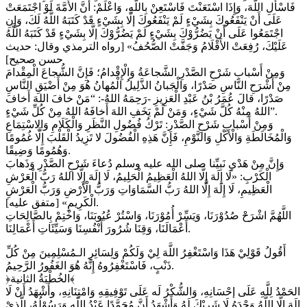
فَاسْأَلِ اللَّهَ، وَإِذَا اسْتَعَنْتَ فَاسْتَعِنْ بِاللَّهِ، وَاعْلَمْ: أَنَّ الأُمَّةَ لَوْ اجْتَمَعَتْ
عَلَى أَنْ يَنْفَعُوكَ بِشَيْءٍ لَمْ يَنْفَعُوكَ إلَّا بِشَيْءٍ قَدْ كَتَبَهُ اللَّهُ لَكَ، وَإِنِ
اجْتَمَعُوا عَلَى أَنْ يَضُرُّوْكَ بِشَيْءٍ لَمْ يَضُرُّوْكَ إلَّا بِشَيْءٍ قَدْ كَتَبَهُ اللَّهُ
عَلَيْكَ، رُفِعَتْ الأَقْلَامُ وَجَفَّتْ الصُّحُفُ» [رواه الترمذي وقال: حديث
حسن صحيح]
وَمِنْ أَسْبابِ شَرْحِ الصَّدْرِ الشَّجاعَةُ وَالْإِقْدامُ؛ فَإِنَّ الشُّجاعَ الْمِقْدامَ
مِنْ أَشْرَحِ النَّاسِ صَدْرًا، وَالْجَبانُ الذَّلِيلُ الْمُهانُ هُوَ مِنْ أَضْيَقِ النَّاسِ
صَدْرًا، قالَ عُمَرُ بْنُ عَبْدِ الْعَزِيزِ -رَحِمَهُ اللهُ-: “مَنْ خافَ اللهَ أَخافَ
اللهُ مِنْهُ كُلَّ شَيْءٍ، وَمَنْ لَمْ يَخَفِ اللهَ أَخافَهُ اللهُ مِنْ كُلِّ شَيْءٍ”.
وَمِنْ أَسْبابِ شَرْحِ الصَّدْرِ: تَرْكُ ‌فُضُولِ ‌النَّظَرِ وَالْكَلَامِ وَالِاسْتِمَاعِ
وَالْمُخَالَطَةِ وَالْأَكْلِ وَالنَّوْمِ، فَإِنَّ هَذِهِ الْفُضُولَ لا تَزِيدُ الْقَلْبَ إِلَّا غُمُومًا
وَهُمُومًا وَضِيقًا.
وَإِنَّ مِنْ هَدْيِ نَبِيِّنا صلى الله عليه وسلم دُعاءَ شَرْحِ الصَّدْرِ وَذَهابَ
الْكَرْبِ: «لَا إِلَهَ إِلَّا اللهُ الْعَظِيمُ الْحَلِيمُ، لَا إِلَهَ إِلَّا اللهُ رَبُّ الْعَرْشِ
الْعَظِيمِ، لَا إِلَهَ إِلَّا اللهُ رَبُّ السَّمَاوَاتِ وَرَبُّ الْأَرْضِ وَرَبُّ الْعَرْشِ
الْكَرِيمِ» [متفق عليه].
اللَّهُمَّ اشْرَحْ صُدُوْرَنَا، وَيَسِّرْ أُمُوْرَنَا، وَاسْتُرْ عُيُوبَنَا، وَاخْتِمْ بِالصَّالِحَاتِ
أَعْمَالَنَا، وَقِنَا شُرُورَ أَنْفُسِنَا وَسَيِّئَاتِ أَعْمَالِنَا.
أَقُولُ قَوْلِيْ هَذَا وَاسْتَغْفِرُ اللَّهَ لِيْ وَلَكُمْ وَلِسَائِرِ الـمُسْلِمِينَ مِنْ كُلِّ
ذَنْبٍ، فَاسْتَغْفِرُوهُ إِنَّهُ هُوَ الغَفُورُ الرَّحِيمُ.
﴿الخُطْبَةُ الثانية﴾
الحَمْدُ لِلَّهِ عَلَى إحْسَانِهِ، وَالشُّكْرُ لَه عَلَى تَوْفِيقِهِ وَامْتِنَانِهِ، وأَشْهَدُ أَنْ لَا
إلَهَ إلَّا اللَّهُ وَحْدَهُ لَا شَرِيْكَ لَهُ وَأَشْهَدُ أَنَّ مُحَمَّدًا عَبْدُ اللَّهِ وَرَسُوْلُهُ، الَّذِيْ