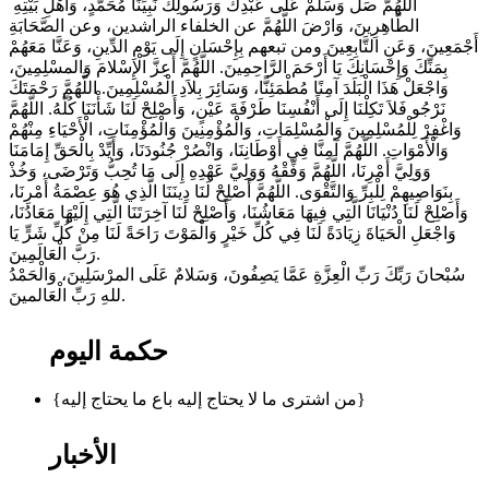
‎ اللَّهُمَّ صَلِّ وَسَلِّمْ عَلَى عَبْدِكَ وَرَسُولِكَ نَبِيِّنَا مُحَمَّدٍ، وَأَهْلِ بَيْتِهِ
الطَّاهِرِينَ، وَارْضَ اللَّهُمَّ عن الخلفاء الراشدين، وعن الصَّحَابَةِ
أَجْمَعِينَ، وَعَنِ التَّابِعِينَ ومن تبعهم بِإِحْسَانٍ إِلَى يَوْمِ الدِّينِ، وَعَنَّا مَعَهُمْ
بِمَنِّكَ وَإِحْسَانِكَ يَا أَرْحَمَ الرَّاحِمِينَ. اللَّهُمَّ أَعِزَّ الْإِسْلامَ وَالمسْلِمِينَ،
وَاجْعَلْ هَذَا الْبَلَدَ آمِنًا مُطْمَئِنًّا، وَسَائِرَ بِلاَدِ الْمُسْلِمِينَ. اللَّهُمَّ رَحْمَتَكَ
نَرْجُو فَلاَ تَكِلْنَا إِلَى أَنْفُسِنَا طَرْفَةَ عَيْنٍ، وَأَصْلِحْ لَنَا شَأْنَنَا كُلَّهُ. اللَّهُمَّ
وَاغْفِرْ لِلْمُسْلِمِينَ وَالْمُسْلِمَاتِ، وَالْمُؤْمِنِينَ وَالْمُؤْمِنَاتِ، الْأَحْيَاءِ مِنْهُمْ
وَالْأَمْوَاتِ. اللَّهُمَّ آمِنَّا فِي أَوْطَانِنَا، وَانْصُرْ جُنُودَنَا، وَأَيِّدْ بِالْحَقِّ إِمَامَنَا
وَوَلِيَّ أَمْرِنَا، اللَّهُمَّ وَفِّقْهُ وَوَلِيَّ عَهْدِهِ إِلَى مَا تُحِبُّ وَتَرْضَى، وَخُذْ
بِنَوَاصِيهِمْ لِلْبِرِّ وَالتَّقْوَى. اللَّهُمَّ أَصْلِحْ لَنَا دِينَنَا الَّذِي هُوَ عِصْمَةُ أَمْرِنَا،
وَأَصْلِحْ لَنَا دُنْيَانَا الَّتِي فِيهَا مَعَاشُنَا، وَأَصْلِحْ لَنَا آخِرَتَنَا الَّتِي إِلَيْهَا مَعَادُنَا،
وَاجْعَلِ الْحَيَاةَ زِيَادَةً لَنَا فِي كُلِّ خَيْرٍ وَالْمَوْتَ رَاحَةً لَنَا مِنْ كُلِّ شَرٍّ يَا
رَبَّ الْعَالَمِينَ.
سُبْحانَ رَبِّكَ رَبِّ الْعِزَّةِ عَمَّا يَصِفُونَ، وَسَلامٌ عَلَى المرْسَلِينَ، وَالْحَمْدُ
للهِ رَبِّ الْعَالمينَ.
حكمة اليوم
{من اشترى ما لا يحتاج إليه باع ما يحتاج إليه}
الأخبار