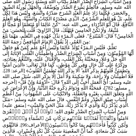
وَمِنْ أَسْبَابِ انْشِرَاحِ الصَّدْرِ العِلْمُ بِكِتَابِ اللَّهِ وَبِسُنَّةِ رَسُولِ اللَّهِ صلى
الله عليه وسلم، فالعِلْمُ يَشْرَحُ الصَّدْرَ ويُوَسِّعُهُ، والْجَهْلُ يُورِثُهُ الضِّيقَ
والحَصَرَ، فَكُلَّمَا زَادَ عِلْمُ الْعَبْدِ انْشَرَحَ صَدْرُهُ واتَّسَعَ، ولَيْسَ هَذَا لِكُلِّ
عِلْمٍ، بَلْ هُوَ لِلْعِلْمِ الشَّرْعِيِّ، الـَّذِي مَصْدَرُهُ الكِتَابُ وَالسُّنَّةُ، وهُوَ العِلْمُ
النَّافِعُ، قَالَ أَبُوْ الدَّرْدَاءِ رضي الله عنه: “كُنْ عَالِمًا أَوْ مُتَعَلِّمًا أَوْ مُحِبًّا أَوْ
مُتَّبِعًا، وَلَا تَكُنْ الَخامِسَ فَتَهْلَكَ، قَالَ الرَّاوِيْ: قُلْت لِلْحَسَنِ: مَنْ
الْخَامِسُ؟ قَالَ: الْمُبْتَدِعُ”. فَعَلَى الْـمَرْءِ بَذْلُ جُهْدِهِ فِي التَّعَلُّمِ، مَهْمَا بَلَغَ
مِنَ العُمُرِ، إِذْ يَقُوْلُ اﻹِمَامُ الشَّافِعِيُّ رَحِمَهُ اللهُ:
تَعَلَّمْ، فَلَيْسَ الـمَرْءُ يُوْلَدُ عَالِمًا وَلَيْسَ أَخُوْ عِلْمٍ كَمَنْ هُوَ جَاهِلُ
أَيُّهَا المُؤْمِنُوْنَ: وَمِنْ أَسْبَابِ انْشِرَاح ِالصَّدْرِ وَاطْمِئْنَانِ القَلْبِ الإِنَابَةُ إِلَى
اللَّهِ جَلَّ وَعَلَا، ومَحَبَّتُهُ بِكُلِّ القَلْبِ، والإِقْبَالُ عَلَيْهِ، والتَّنَعُّمُ بِعِبَادَتِهِ،
وذِكْرُهُ عَلَى كُلِّ حَالٍ وَفِي كُلِّ مَوْطِنٍ، كَمَا قَالَ تَعَالَى: ﴿الَّذِينَ آمَنُوا
وتَطْمَئِنُّ قُلُوبُهُمْ بِذِكْرِ اللَّهِ ۗ أَلَا بِذِكْرِ اللَّهِ تَطْمَئِنُّ الْقُلُوبُ﴾ [الرعد: 28].
فَلَا اطْمِئْنانَ وَلا راحَةَ، وَلا سَكِينَةَ وَلا أَمَلَ إلَّا بِذِكْرِ اللهِ، سُئِلَ صلى الله
عليه وسلم: أَيُّ الْعَمَلِ أَحَبُّ إِلَى اللهِ؟ قَالَ: «‌أَدْوَمُهُ ‌وَإِنْ ‌قَلَّ» [أخرجه
مسلم: 782]، فَمَحَبَّةُ اللَّهِ وَدَوَامُ ذِكْرِهِ جَنَّةُ الدُّنْيَا، وَإِنَّ الإِعْرَاضَ عَنِ
اللَّهِ وَتَعَلُّقَ القَلْبِ بِغَيْرِهِ وَالغَفْلَةَ، وَالانْكِبَابَ عَلَى الشَّهَوَاتِ؛ مِنْ أَعْظَمِ
أَسْبَابِ ضِيْقِ الصَّدْرِ وَغَمِّ النَّفْسِ، قالَ صلى الله عليه وسلم: «مَثَلُ
الَّذِي يَذْكُرُ رَبَّهُ وَالَّذِي لَا يَذْكُرُ رَبَّهُ، مَثَلُ ‌الحَيِّ ‌وَالمَيِّتِ» [متفق عليه].
وَمِنْ أَسْبَابِ انْشِرَاحِ الصَّدْرِ تَقْوَى اللهِ؛ ﴿وَلَوۡ أَنَّ أَهۡلَ ٱلۡقُرَىٰٓ
ءَامَنُواْ وَٱتَّقَوۡاْ ‌لَفَتَحۡنَا عَلَيۡهِم بَرَكَٰاتٍ مِّنَ ٱلسَّمَآءِ وَٱلۡأَرۡضِ
وَلَٰكِن كَذَّبُواْ فَأَخَذۡنَٰهُم بِمَا كَانُواْ يَكۡسِبُونَ﴾[الأعراف:96]. فَالتَّقْوَى
سَبَبُ كُلِّ سَعادَةٍ، كَما أَنَّ المعْصِيَةَ سَبَبُ كُلِّ نَكَدٍ وَخُسْرانٍ، فَالَّذِينَ