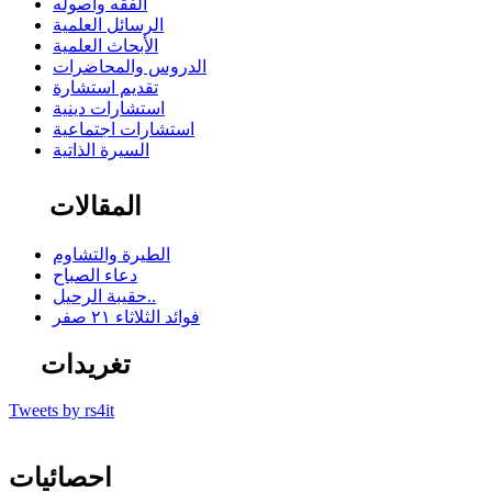
الفقه وأصوله
الرسائل العلمية
الأبحاث العلمية
الدروس والمحاضرات
تقديم استشارة
استشارات دينية
استشارات اجتماعية
السيرة الذاتية
المقالات
الطيرة والتشاوم
دعاء الصباح
حقيبة الرحيل..
فوائد الثلاثاء ٢١ صفر
تغريدات
Tweets by rs4it
احصائيات