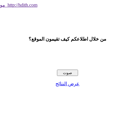
موقع جديد ورائع تحقق من صحة الحديث النبوي الشريف بسهولة http://hdith.com
من خلال اطلاعكم كيف تقيمون الموقع؟
عرض النتائج