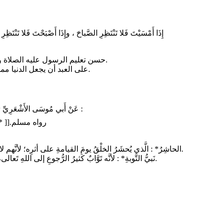
إِذَا أَمْسَيْتَ فَلا تَنْتَظِرِ الصَّباحَ ، وإِذَا أَصْبَحْتَ فَلا تَ
– حسن تعليم الرسول عليه الصلاة والسلام ؛ فإنه كان إذا تكلم أخذ بالأسباب التي توجب انتباه المخاطب.
– ⁠على العبد أن يجعل الدنيا ممرّاً لا مقرّاً ، فالوطن الأصلي الذي يُحَنُّ إليه دوماً هو الجنة دار المتقين.
عَنْ أَبي مُوسَى الأَشْعَرِيِّ رَضِيَ اللّهُ عَنْهُ قَالَ : كَانَ رَسولُ اللهِ ﷺ يُسَمِّي لَنَا نَفْسَهُ أَسْمَاءً ، فَقالَ :
[[ *أَنَا مُحَمَّدٌ ، وَأَحْمَدُ ، وَالْمُقَفِّي ، وَالْحَاشِرُ ، وَنَبِيُّ التَّوْبَةِ ، وَنَبِيُّ الرَّحْمَةِ* ]].رواه مسلم
🔹 *الحاشِرُ* : الَّذي يُحشَرُ الخلْقُ يومَ القيامةِ على أثرِه؛ لأنَّهم لا يُحشَرونَ إلَّا بَعدَه، فليْس بيْنه وبيْن القيامةِ نَبيٌّ آخَرُ، ولا أُمَّةٌ أُخرى.
🔹 *نَبيُّ التَّوبةِ* : لأنَّه تَوَّابٌ كَثيرُ الرُّجوعِ إلى اللهِ تَعالى، أو لأَنَّه قُبِلَ من أُمَّتِه التَّوبةُ بمجرَّدِ الاستِغفارِ بخِلافِ الأُممِ السَّالفَةِ.