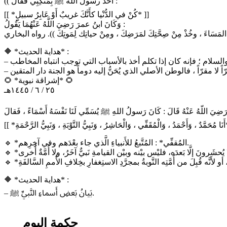
(( أَخَذ رسولُ اللَّه ﷺ بِمَنْكِبِي فقال :
[[ *كُنْ في الدُّنْيا كأَنَّكَ غريبٌ أَوْ عَابِرُ سبيلٍ* ]]
وَكَانَ ابنُ عمرَ رَضِيَ اللَّهُ عَنْهُمَا يَقُولُ :
نْتَظِرِ المَسَاءَ ، وخُذْ مِنْ صِحَّتِكَ لمَرَضِكَ ، ومِنْ حياتِك لِمَوتِكَ )). رواه البخاري
🔶 *هداية الحديث* :
🌻 *إشراقة نبوية* 🌻
٢٥ / ٦ / ١٤٤٥هـ
🔹 *المُقفِّي* : المُتَّبعُ للأَنبياءِ الَّذي جاء بعْدَهم وفي آخِرِهم.
🔶 *هداية الحديث* :
– بَيانُ بَعضِ أَسماءِ النَّبيِّ ﷺ.
حكمة اليوم