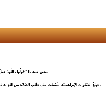
[[ *قُولُوا : اللَّهُمَّ صَلِّ عَلَى مُحَمَّدٍ وَأَزْوَاجِهِ وَذُرِّيَّتِهِ ، كَمَا صَلَّيْتَ عَلَى آلِ إِبْرَاهِيمَ ، وَبَارِكْ عَلَى مُحَمَّدٍ وَأَزْوَاجِهِ وَذُرِّيَّتِهِ ، كَمَا بَارَكْتَ عَلَى آلِ إِبْرَاهِيمَ ، إِنَّكَ حَمِيدٌ مَجِيدٌ* ]]. متفق عليه
ـ صِيَغُ الصّلَوات الإبراهيميّة اشْتَمَلَت على طَلبِ الصّلاة من اللهِ تع