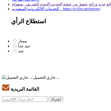
الخدمات الإلكترونيه السعوديه .. https://w10w.net/serves/
استطلاع الرأي
ممتاز
جيد جدا
جيد
جاري التحميل ...
القائمة البريدية