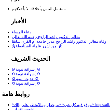
عامل الناس بأخلاقك لا بأخلاقهم. ..
الأخبار
دعاء المساء
معالي الدكتور راشد الراجح رحمه الله تعالى
وفاة معالي الدكتور راشد الراجح مدير جامعة أم القرى سابقا
🌼من أشهر علماء الشناقطة..🌼
الحديث الشريف
🌼إشراقة نبوية 🌼
🌻إشراقة نبوية 🌻
🌻حديث اليوم 🌻
🌻إشراقة نبوية 🌻
روابط هامة
 بالك* https://all-services.live/
الباحث القرآني…