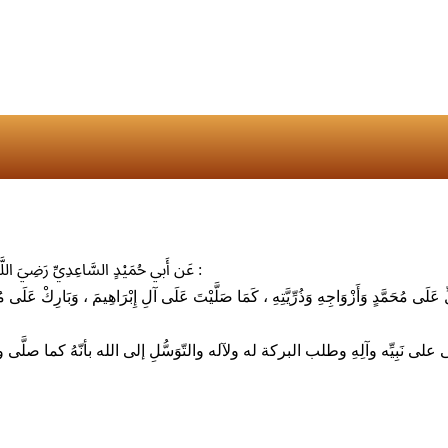
عَن أَبي حُمَيْدٍ السَّاعِدِيِّ رَضِيَ اللَّهُ عَنْهُ أَنَّهُمْ قَالُوا : يَا رَسُولَ اللَّهِ ، كَيْفَ نُصَلِّي عَلَيْكَ ؟ فَقَالَ رَسُولُ اللَّهِ ﷺ :
الى على نَبِيِّه وآلِهِ وطلب البركة له ولآله والتّوَسُّلِ إلى الله بأنّهُ كم