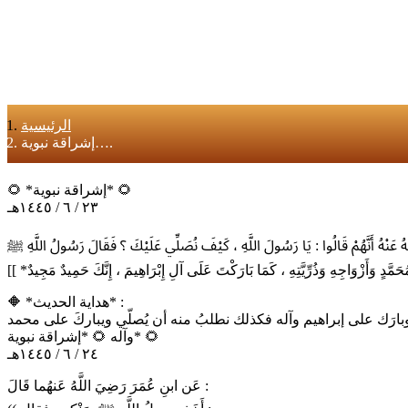
الرئيسية
إشراقة نبوية….
🌻 *إشراقة نبوية* 🌻
٢٣ / ٦ / ١٤٤٥هـ
🔶 *هداية الحديث* :
ا صلَّى وبارَك على إبراهيم وآله فكذلك نطلبُ منه أن يُصلّي ويباركَ على محمد
وآله 🌻 *إشراقة نبوية* 🌻
٢٤ / ٦ / ١٤٤٥هـ
عَن ابنِ عُمَرَ رَضِيَ اللَّهُ عَنهُما قَالَ :