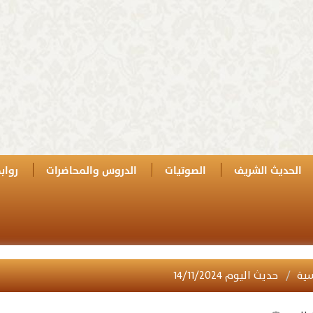
الحديث الشريف
الصوتيات
الدروس والمحاضرات
رواب
سية
حديث اليوم ١٤/١١/٢٠٢٤