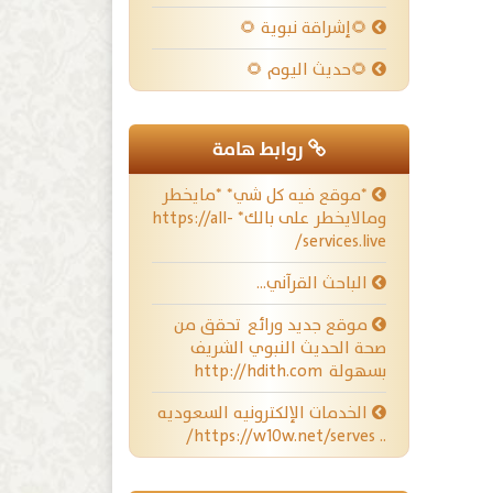
🌻إشراقة نبوية 🌻
🌻حديث اليوم 🌻
روابط هامة
*موقع فيه كل شي* *مايخطر
ومالايخطر على بالك* https://all-
services.live/
الباحث القرآني…
موقع جديد ورائع تحقق من
صحة الحديث النبوي الشريف
بسهولة http://hdith.com
الخدمات الإلكترونيه السعوديه
.. https://w10w.net/serves/