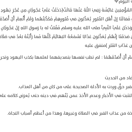
اليوم🌹
المُؤْمِنِينَ عَائِشَةَ رَضِيَ اللَّهُ عَنْهَا قَالَتْ(دَخَلَتْ عَلَيَّ عَجُوزَانِ مِن عُجُزِ يَهُودِ
 فَقالَتَا إنَّ أَهْلَ القُبُورِ يُعَذَّبُونَ في قُبُورِهِمْ فَكَذَّبْتُهُما وَلَمْ أُنْعِمْ أَنْ أُصَدِّق
ا وَدَخَلَ عَلَيَّ النَّبِيُّ صلى الله عليه وسلم فَقُلتُ له يا رَسولَ اللهِ إنَّ عَجُوزَانِ و
صَدَقَتَا إنَّهُمْ يُعَذَّبُونَ عَذَابًا تَسْمَعُهُ البَهَائِمُ كُلُّهَا فَما رَأَيْتُهُ بَعْدُ في صَلَاةٍ 
مِن عَذَابِ القَبْرِ )متفق عليه
ُنْعِمْ أَنْ أُصَدِّقَهُمَا : لم تطب نفسها بتصديقهما لعلمها بكذب اليهود وت
اد من الحديث
قبر حقٌّ وردت به الأدلة الصحيحة على من كان من أهل العذاب.
تثبت في الأخبار وعدم الأخذ عمن يُتّهم في دينه حتى يُعرَض كلامه عل
ذة من عذاب القبر في الصلاة وغيرها، وهذا من أعظم أسباب النجاة.