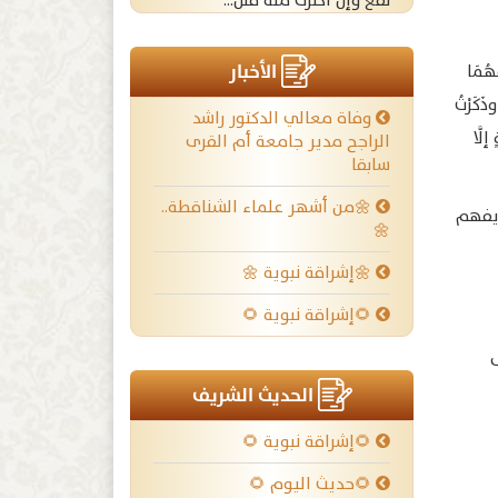
نفع وإن أكثرت منه قتل...
الأخبار
َهُمَا
ذَكَرْتُ
وفاة معالي الدكتور راشد
إلَّا
الراجح مدير جامعة أم القرى
سابقا
🌼من أشهر علماء الشناقطة..
حريفهم
🌼
🌼إشراقة نبوية 🌼
🌻إشراقة نبوية 🌻
ى
الحديث الشريف
🌻إشراقة نبوية 🌻
🌻حديث اليوم 🌻