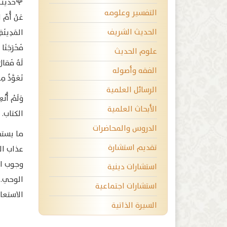
🌹حديث 
التفسير وعلومه
عَنْ أُمِّ 
الحديث الشريف
المَدِينَةِ
فَخَرَجَتَ
علوم الحديث
لَهُ فَقالَ 
الفقه وأصوله
تَعَوَّذُ 
الرسائل العلمية
وَلَمْ أ
الأبحاث العلمية
الكتاب.
الدروس والمحاضرات
ما يستف
تقديم استشارة
عذاب ال
وجوب ال
استشارات دينية
الوحي.
استشارات اجتماعية
الاستعا
السيرة الذاتية