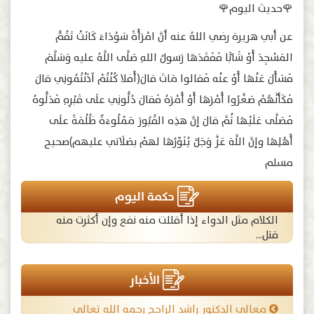
🌹حديث اليوم🌹
عن أبي هريرة رضي اللهُ عنه أنَّ امْرَأَةً سَوْدَاءَ كَانَتْ تَقُمُّ
المَسْجِدَ أَوْ شَابًّا فَفَقَدَهَا رَسولُ اللهِ صَلَّى اللَّهُ عليه وَسَلَّمَ
فَسَأَلَ عَنْهَا أَوْ عنْه فَقالوا مَاتَ قالَ(أَفلا كُنْتُمْ آذَنْتُمُونِي قالَ
فَكَأنَّهُمْ صَغَّرُوا أَمْرَهَا أَوْ أَمْرَهُ فَقالَ دُلُّونِي علَى قَبْرِهِ فَدَلُّوهُ
فَصَلَّى عَلَيْهَا ثُمَّ قالَ إنَّ هذِه القُبُورَ مَمْلُوءَةٌ ظُلْمَةً علَى
أَهْلِهَا وإنَّ اللَّهَ عَزَّ وَجَلَّ يُنَوِّرُهَا لهمْ بصَلَاتي عليهم)صحيح
مسلم
حكمة اليوم
الكلام مثل الدواء إذا أقللت منه نفع وإن أكثرت منه
قتل...
الأخبار
معالي الدكتور راشد الراجح رحمه الله تعالى