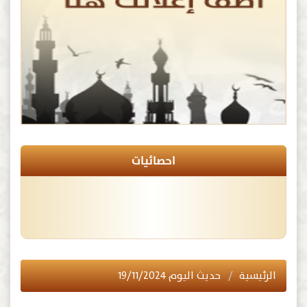
احصائيات
الرئيسية
حديث اليوم ١٩/١١/٢٠٢٤