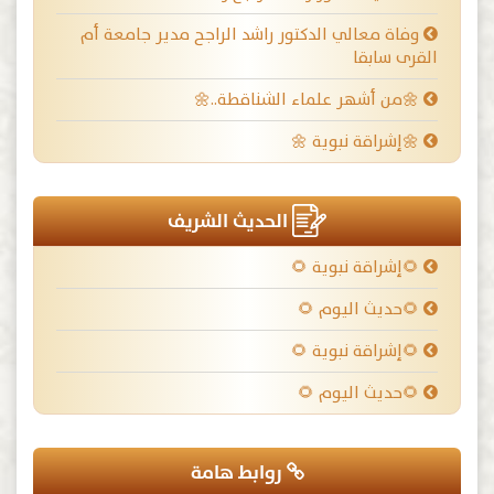
وفاة معالي الدكتور راشد الراجح مدير جامعة أم
القرى سابقا
🌼من أشهر علماء الشناقطة..🌼
🌼إشراقة نبوية 🌼
الحديث الشريف
🌻إشراقة نبوية 🌻
🌻حديث اليوم 🌻
🌻إشراقة نبوية 🌻
🌻حديث اليوم 🌻
روابط هامة