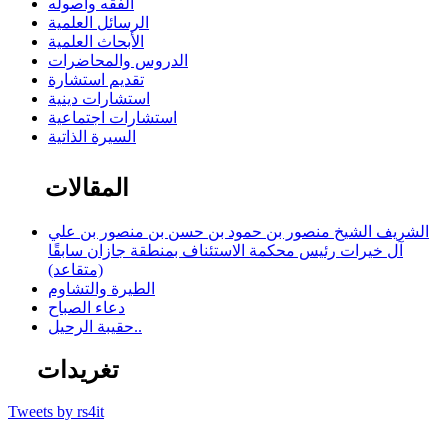
الفقه وأصوله
الرسائل العلمية
الأبحاث العلمية
الدروس والمحاضرات
تقديم استشارة
استشارات دينية
استشارات اجتماعية
السيرة الذاتية
المقالات
الشريف الشيخ منصور بن حمود بن حسن بن منصور بن علي
آل خيرات رئيس محكمة الاستئناف بمنطقة جازان سابقًا
(متقاعد)
الطيرة والتشاوم
دعاء الصباح
حقيبة الرحيل..
تغريدات
Tweets by rs4it