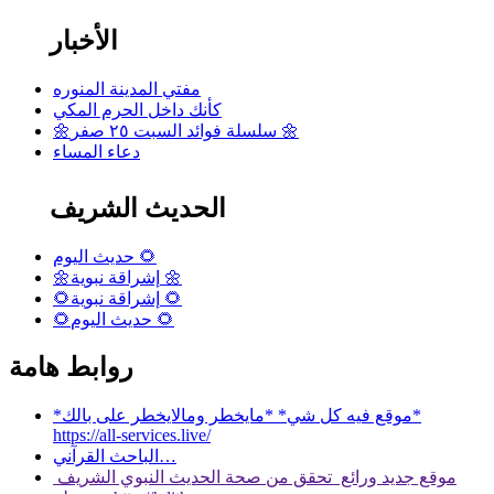
الأخبار
مفتي المدينة المنوره
كأنك داخل الحرم المكي
🌼سلسلة فوائد السبت ٢٥ صفر 🌼
دعاء المساء
الحديث الشريف
حديث اليوم 🌻
🌼إشراقة نبوية 🌼
🌻إشراقة نبوية 🌻
🌻حديث اليوم 🌻
روابط هامة
*موقع فيه كل شي* *مايخطر ومالايخطر على بالك*
https://all-services.live/
الباحث القرآني…
موقع جديد ورائع تحقق من صحة الحديث النبوي الشريف