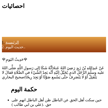
احصائيات
الرئيسية
حديث اليوم..
🌹حَدِيثُ اليَومِ🌹
عَنْ عَبدِاللهِ بْنُ زَيدٍ رَضِيَ اللهُ عَنهُ(أنَّهُ شَكَا إلى رَسولِ اللَّهِ صَلَّى اللهُ
عليه وسلَّمَ الرَّجُلُ الذي يُخَيَّلُ إلَيْهِ أنَّه يَجِدُ الشَّيْءَ في الصَّلَاةِ فَقالَ لا
يَنْفَتِلْ أوْ لا يَنْصَرِفْ حتَّى يَسْمع صَوْتًا أوْ يَجِدَ رِيحًا)صحيح البخاري
حكمة اليوم
حين سكت أهل الحق عن الباطل ظن أهل الباطل انهم على
حق. .(علي بن ابي طالب )