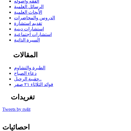
الفقه وأصوله
الرسائل العلمية
الأبحاث العلمية
الدروس والمحاضرات
تقديم استشارة
استشارات دينية
استشارات اجتماعية
السيرة الذاتية
المقالات
الطيرة والتشاوم
دعاء الصباح
حقيبة الرحيل..
فوائد الثلاثاء ٢١ صفر
تغريدات
Tweets by rs4it
احصائيات