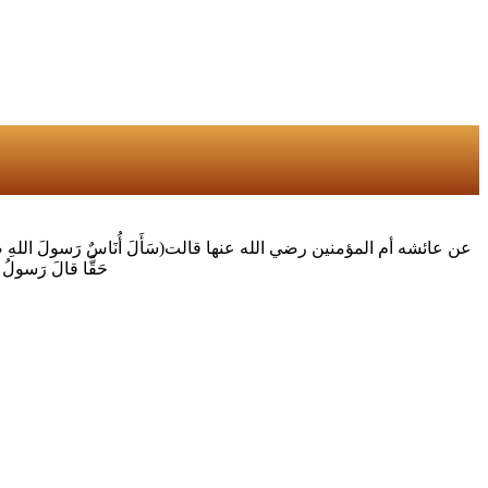
عن عائشه أم المؤمنين رضي الله عنها قالت(سَأَلَ أُنَاسٌ رَسولَ اللهِ صَلَّى اللَّهُ ع
حَقًّا قالَ رَسولُ الل