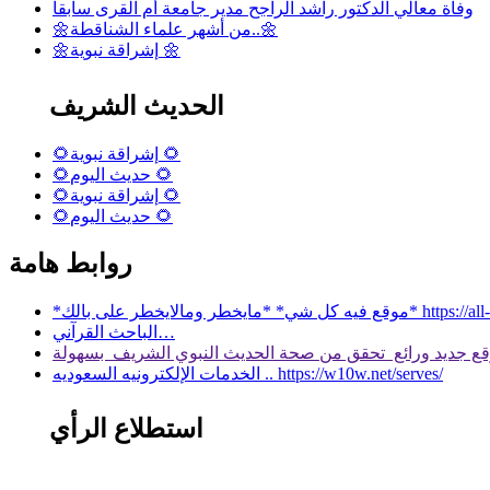
وفاة معالي الدكتور راشد الراجح مدير جامعة أم القرى سابقا
🌼من أشهر علماء الشناقطة..🌼
🌼إشراقة نبوية 🌼
الحديث الشريف
🌻إشراقة نبوية 🌻
🌻حديث اليوم 🌻
🌻إشراقة نبوية 🌻
🌻حديث اليوم 🌻
روابط هامة
 بالك* https://all-services.live/
الباحث القرآني…
الخدمات الإلكترونيه السعوديه .. https://w10w.net/serves/
استطلاع الرأي