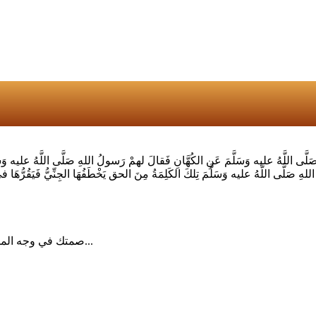
ليه وَسَلَّمَ عَنِ الكُهَّانِ فَقالَ لهمْ رَسولُ اللهِ صَلَّى اللَّهُ عليه وَسَلَّمَ لَ
هِ صَلَّى اللَّهُ عليه وَسَلَّمَ تِلكَ الكَلِمَةُ مِنَ الحق يَخْطَفُهَا الجِنِّيُّ فَيَقُرُّهَا في
صمتك في وجه المسيئ حكمة وليس سلبية البعض يريد ان يستفزك وصمتك يقهره...