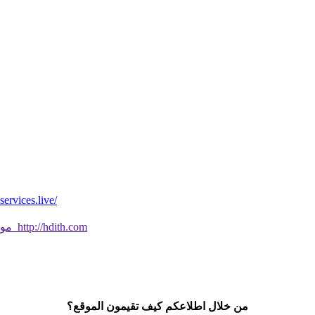
*موقع فيه كل شي* *مايخطر ومالايخطر على
موقع جديد ورائع تحقق من صحة الحديث النبوي الشريف بسهولة http://hdith.com
من خلال اطلاعكم كيف تقيمون الموقع؟