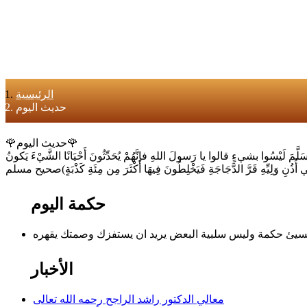
الرئيسية
حديث اليوم
🌹حديث اليوم🌹
يْسُوا بشيءٍ قالوا يا رَسولَ اللهِ فإنَّهُمْ يُحَدِّثُونَ أَحْيَانًا الشَّيْءَ يَكونُ
 أُذُنِ وَلِيِّهِ قَرَّ الدَّجَاجَةِ فَيَخْلِطُونَ فِيهَا أَكْثَرَ مِن مِئَةِ كَذْبَةٍ)صحيح مسلم
حكمة اليوم
الأخبار
معالي الدكتور راشد الراجح رحمه الله تعالى