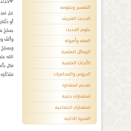
🌹ِحَدِيث
التفسير وعلومه
عَنْ عَبدِ
الحديث الشريف
أو خَلَّ
علوم الحديث
يسبِّحً ف
وألفٌ وخ
الفقه وأصوله
ويسبِّحُ
الرسائل العلمية
الله علي
الأبحاث العلمية
قال يأتي
الدروس والمحاضرات
فيُذَكِّ
تقديم استشارة
استشارات دينية
استشارات اجتماعية
السيرة الذاتية