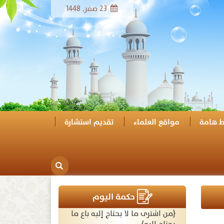
23 صفر, 1448
ط هامة
مواقع العلماء
تقديم استشارة
حكمة اليوم
{من اشترى ما لا يحتاج إليه باع ما