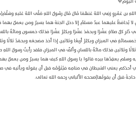
ُ اليَوم🌹
اللهِ بن عَمْروٍ رَضِي اللهُ عَنهُمَا قَالَ قَالَ رسُولُ اللهِ صَلَّى اللهُ عَليهِ وسَلَّمَ(خ
تانِ لا يُحافظُ عليهما عبدٌ مسلمٌ إلا دخل الجنةَ هما يسيرٌ ومن يعملُ بهما ق
ي دُبُرِ كلِّ صلاةٍ عشْرًا ويحمَدَ عشْرًا ويكبِّرُ عشْرًا فذلك خمسون ومائةٌ باللس
مسمائةٍ في الميزانِ ويكبِّرُ أربعًا وثلاثين إذا أخذ مضجعَه ويحمَدُ ثلاثًا وثل
 ثلاثًا وثلاثين فذلك مائةٌ باللسانِ وألفٌ في الميزانِ فلقد رأيتُ رسولُ اللهِ 
ه وسلم يعقِدُها بيدِه قالوا يا رسولَ اللهِ كيف هما يسيرٌ ومن يعملُ بهما
 أحدَكم يعني الشيطانَ في منامِه فيُنَوِّمُه قبل أن يقولَه ويأتيه في صلا
رَه حاجةً قبلَ أن يقولَها)صححه الألباني رحمه الله تعالى.