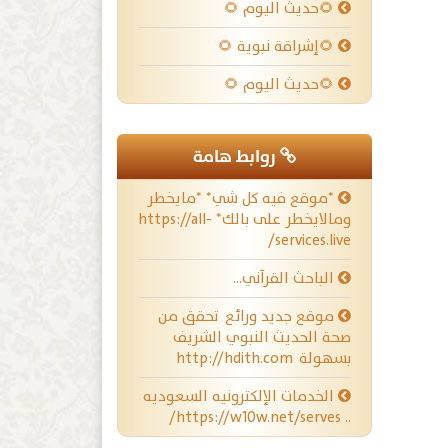
🌻حديث اليوم 🌻
🌻إشراقة نبوية 🌻
🌻حديث اليوم 🌻
روابط هامة
*موقع فيه كل شي* *مايخطر
ومالايخطر على بالك* https://all-
services.live/
الباحث القرآني…
موقع جديد ورائع تحقق من
صحة الحديث النبوي الشريف
بسهولة http://hdith.com
الخدمات الإلكترونيه السعوديه
.. https://w10w.net/serves/