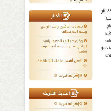
يحتاج إليه}
َصْلتانِ
الأخبار
ليلٌ
انِ
معالي الدكتور راشد الراجح
رحمه الله تعالى
اثين
صلى
وفاة معالي الدكتور راشد
الراجح مدير جامعة أم القرى
 قليلٌ
سابقا
تِه
🌼من أشهر علماء الشناقطة..
🌼
🌼إشراقة نبوية 🌼
الحديث الشريف
🌻إشراقة نبوية 🌻