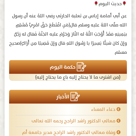
حديث اليوم
عن أبي أمامة إياس بن ثعلبة الحارثي رضي اللهُ عنه أن رسول
الله صلّى اللهُ عليه وسلم قال(مَنِ اقْتَطَعَ حَقَّ امْرِئٍ مُسْلِمٍ
بيَمِينِهِ فقَدْ أَوْجَبَ اللَّهُ له النَّارَ وَحَرَّمَ عليه الجَنَّةَ فَقالَ له رَجُلٌ
وإنْ كانَ شيئًا يَسِيرًا يا رَسُولَ اللهِ قالَ وإنْ قَضِيبًا مِن أَرَاكٍ)صحيح
مسلم
حكمة اليوم
{من اشترى ما لا يحتاج إليه باع ما يحتاج إليه}
الأخبار
دعاء المساء
معالي الدكتور راشد الراجح رحمه الله تعالى
وفاة معالي الدكتور راشد الراجح مدير جامعة أم