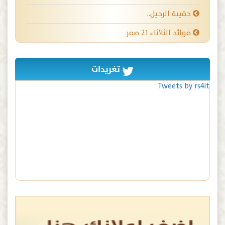
حقيبة الرحيل..
فوائد الثلاثاء ٢١ صفر
تغريدات
Tweets by rs4it