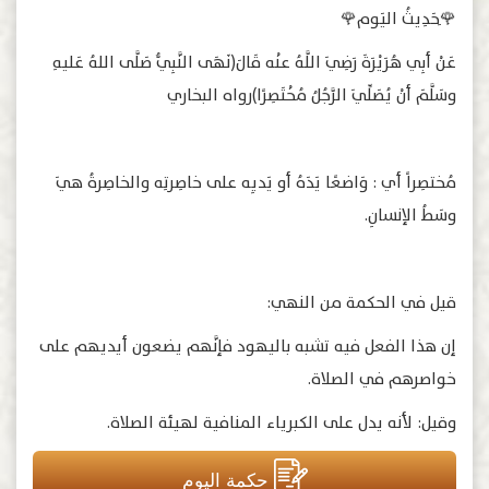
🌹ِحَدِيثُ اليَوم🌹
عَنْ أبِي هُرَيْرَةَ رَضِيَ اللَّهُ عنْه قَالَ(نَهَى النَّبِيُّ صَلَّى اللهُ عَليهِ
وسَلَّمَ أنْ يُصَلِّيَ الرَّجُلُ مُخْتَصِرًا)رواه البخاري
مُختصِراً أي : وَاضعًا يَدَهُ أو يَديِه على خاصِرتِه والخاصِرةُ هيَ
وسَطُ الإنسانِ.
قيل في الحكمة من النهي:
إن هذا الفعل فيه تشبه باليهود فإنَّهم يضعون أيديهم على
خواصرهم في الصلاة.
وقيل: لأنه يدل على الكبرياء المنافية لهيئة الصلاة.
حكمة اليوم