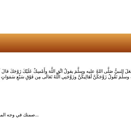
عَلَ النبيُّ صَلَّى اللهُ عليه وسلَّمَ يقولُ اتَّقِ اللَّهَ وأَمْسِكْ عَلَيْكَ زَوْجَكَ قال
 وسلَّمَ تَقُولُ زَوَّجَكُنَّ أهَالِيكُنَّ وزَوَّجَنِي اللَّهُ تَعَالَى مِن فَوْقِ سَبْعِ سَمَ
صمتك في وجه المسيئ حكمة وليس سلبية البعض يريد ان يستفزك وصمتك يقهره...