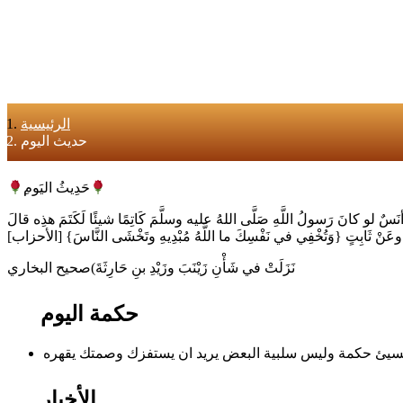
الرئيسية
حديث اليوم
ِحَدِيثُ اليَوم
َ أنَسٌ لو كانَ رَسولُ اللَّهِ صَلَّى اللهُ عليه وسلَّمَ كَاتِمًا شيئًا لَكَتَمَ هذِه قالَ
وَاتٍ وعَنْ ثَابِتٍ {وَتُخْفِي في نَفْسِكَ ما اللَّهُ مُبْدِيهِ وتَخْشَى النَّاسَ} [الأحزاب]
نَزَلَتْ في شَأْنِ زَيْنَبَ وزَيْدِ بنِ حَارِثَةَ)صحيح البخاري
حكمة اليوم
الأخبار