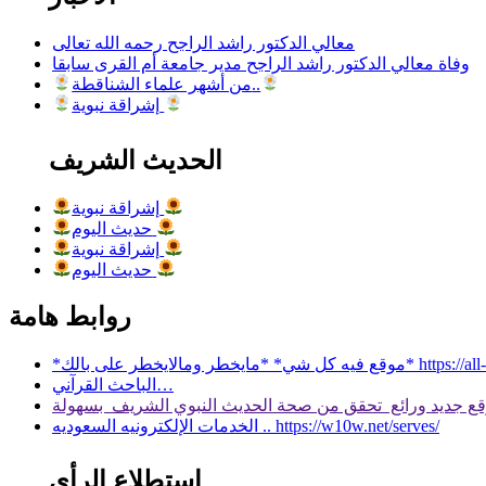
معالي الدكتور راشد الراجح رحمه الله تعالى
وفاة معالي الدكتور راشد الراجح مدير جامعة أم القرى سابقا
من أشهر علماء الشناقطة..
إشراقة نبوية
الحديث الشريف
إشراقة نبوية
حديث اليوم
إشراقة نبوية
حديث اليوم
روابط هامة
 بالك* https://all-services.live/
الباحث القرآني…
الخدمات الإلكترونيه السعوديه .. https://w10w.net/serves/
استطلاع الرأي