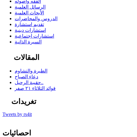
الفقه وأصوله
الرسائل العلمية
الأبحاث العلمية
الدروس والمحاضرات
تقديم استشارة
استشارات دينية
استشارات اجتماعية
السيرة الذاتية
المقالات
الطيرة والتشاوم
دعاء الصباح
حقيبة الرحيل..
فوائد الثلاثاء ٢١ صفر
تغريدات
Tweets by rs4it
احصائيات