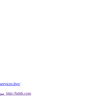
*موقع فيه كل شي* *مايخطر ومالايخطر على
موقع جديد ورائع تحقق من صحة الحديث النبوي الشريف بسهولة http://hdith.com