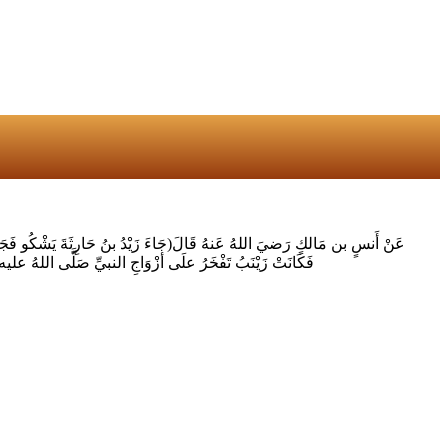
عَنْ أَنسٍ بن مَالكٍ رَضيَ اللهُ عَنهُ قَالَ(جَاءَ زَيْدُ بنُ حَارِثَةَ يَشْكُو فَجَ
فَكَانَتْ زَيْنَبُ تَفْخَرُ علَى أزْوَاجِ النبيِّ صَلَّى اللهُ عليه