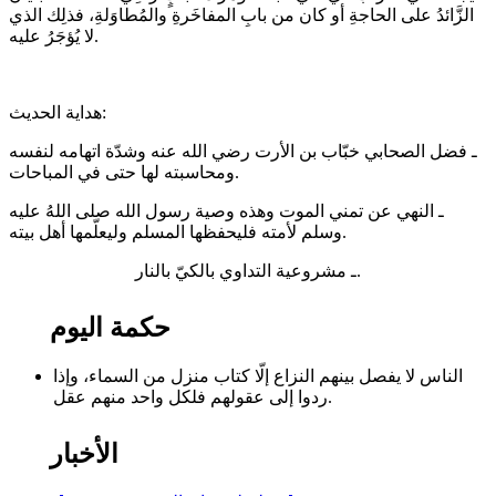
الزَّائدُ على الحاجةِ أو كان من بابِ المفاخَرةِ والمُطاوَلةِ، فذلِك الذي
لا يُؤجَرُ عليه.
هداية الحديث:
ـ فضل الصحابي خبّاب بن الأرت رضي الله عنه وشدّة اتهامه لنفسه
ومحاسبته لها حتى في المباحات.
ـ النهي عن تمني الموت وهذه وصية رسول الله صلى اللهُ عليه
وسلم لأمته فليحفظها المسلم وليعلّمها أهل بيته.
ـ مشروعية التداوي بالكيّ بالنار.
حكمة اليوم
الناس لا يفصل بينهم النزاع إلّا كتاب منزل من السماء، وإذا
ردوا إلى عقولهم فلكل واحد منهم عقل.
الأخبار