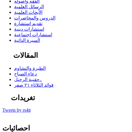
الفقه وأصوله
الرسائل العلمية
الأبحاث العلمية
الدروس والمحاضرات
تقديم استشارة
استشارات دينية
استشارات اجتماعية
السيرة الذاتية
المقالات
الطيرة والتشاوم
دعاء الصباح
حقيبة الرحيل..
فوائد الثلاثاء ٢١ صفر
تغريدات
Tweets by rs4it
احصائيات