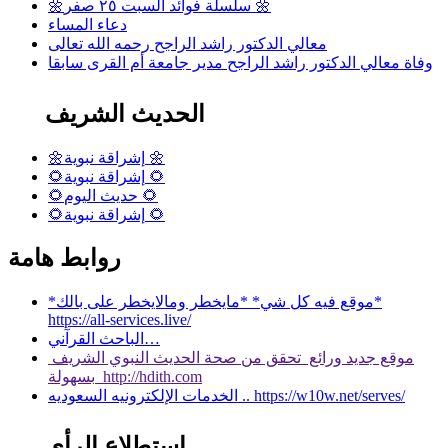
🌼سلسلة فوائد السبت ٢٥ صفر 🌼
دعاء المساء
معالي الدكتور راشد الراجح رحمه الله تعالى
وفاة معالي الدكتور راشد الراجح مدير جامعة أم القرى سابقا
الحديث الشريف
🌼إشراقة نبوية 🌼
🌻إشراقة نبوية 🌻
🌻حديث اليوم 🌻
🌻إشراقة نبوية 🌻
روابط هامة
*موقع فيه كل شي* *مايخطر ومالايخطر على بالك*
https://all-services.live/
الباحث القرآني…
موقع جديد ورائع تحقق من صحة الحديث النبوي الشريف
بسهولة http://hdith.com
الخدمات الإلكترونيه السعوديه .. https://w10w.net/serves/
استطلاع الرأي