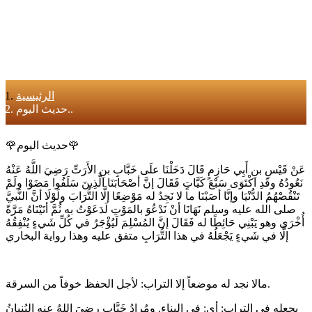
الرئيسية
حديث اليوم..
🌹حديث اليوم🌹
عَنْ قَيْسِ بنِ أَبِي حَازِمٍ قَالَ دَخَلْنَا علَى خَبَّابِ بنِ الأَرَتِّ رَضِيَ اللَّهُ عَنْهُ
نَعُودُهُ وقَدِ اكْتَوَى سَبْعَ كَيَّاتٍ فَقَالَ إنَّ أصْحَابَنَا الَّذِينَ سَلَفُوا مَضَوْا ولَمْ
تَنْقُصْهُمُ الدُّنْيَا وإنَّا أصَبْنَا ما لا نَجِدُ له مَوْضِعًا إلَّا التُّرَابَ ولَوْلَا أنَّ النَّبيَّ
صلى الله عليه وسلم نَهَانَا أنْ نَدْعُوَ بالمَوْتِ لَدَعَوْتُ به ثُمَّ أتَيْنَاهُ مَرَّةً
أُخْرَى وهو يَبْنِي حَائِطًا له فَقَالَ إنَّ المُسْلِمَ لَيُؤْجَرُ في كُلِّ شَيءٍ يُنْفِقُهُ
إلَّا في شَيءٍ يَجْعَلُهُ في هذا التُّرَابِ متفق عليه وهذا رواية البخاري
مالا نجد له موضعاً إلا التراب: لأجل الحفظ خوفاً من السرقة.
يجعله في التراب: أي: في البناء. ومُرادُ خَبَّابٍ رضِيَ اللهُ عنه البُنيانُ