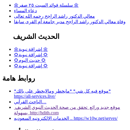
🌼سلسلة فوائد السبت ٢٥ صفر 🌼
دعاء المساء
معالي الدكتور راشد الراجح رحمه الله تعالى
وفاة معالي الدكتور راشد الراجح مدير جامعة أم القرى سابقا
الحديث الشريف
🌼إشراقة نبوية 🌼
🌻إشراقة نبوية 🌻
🌻حديث اليوم 🌻
🌻إشراقة نبوية 🌻
روابط هامة
*موقع فيه كل شي* *مايخطر ومالايخطر على بالك*
https://all-services.live/
الباحث القرآني…
موقع جديد ورائع تحقق من صحة الحديث النبوي الشريف
بسهولة http://hdith.com
الخدمات الإلكترونيه السعوديه .. https://w10w.net/serves/