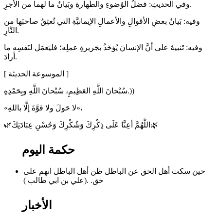
وفي الحديثِ: فضلُ الوُضوءِ والطَّهارةِ وبَيانُ ما لهما من الأجرِ.
وفيه: بَيانُ بعضِ الأقوالِ والأعمالِ الإيمانيَّةِ التي تُعتِقُ صاحبَها من
النَّارِ.
وفيه: تَنبيهٌ على أنَّ الإنسانَ يُؤخَذُ بجَريرةِ عملِه؛ فليَعمَل لنَفسِه ما
أرادَ.
[ الموسوعة الحديثة ]
سُبْحانَ اللَّهِ العَظِيمِ، سُبْحانَ اللَّهِ وبِحَمْدِهِ.))
«لا حَولَ ولا قوَّةَ إلَّا باللهِ»،
🌿اللَّهُمَّ أعِنَّا عَلَى ذِكْرِكَ وَشُكْرِكَ وَحُسْنِ عِبَادَتِكَ🌿
حكمة اليوم
حين سكت أهل الحق عن الباطل ظن أهل الباطل انهم على
حق. .(علي بن ابي طالب )
الأخبار