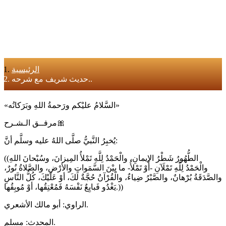
الرئيسية
حديث شريف مع شرحه..
«السَّلامُ عليْكم ورَحمةُ اللهِ وبَرَكاتُه»
مرفــق الـشـرح🎀
يُخبِرُ النَّبيُّ صلَّى اللهُ عليه وسلَّم أنَّ:
((الطُّهُورُ شَطْرُ الإيمانِ، والْحَمْدُ لِلَّهِ تَمْلأُ المِيزانَ، وسُبْحانَ اللهِ
والْحَمْدُ لِلَّهِ تَمْلَآنِ -أَوْ تَمْلأُ- ما بيْنَ السَّمَواتِ والأرْضِ، والصَّلاةُ نُورٌ،
والصَّدَقَةُ بُرْهانٌ، والصَّبْرُ ضِياءٌ، والْقُرْآنُ حُجَّةٌ لَكَ، أوْ عَلَيْكَ، كُلُّ النَّاسِ
يَغْدُو فَبايِعٌ نَفْسَهُ فَمُعْتِقُها، أوْ مُوبِقُها.))
الراوي: أبو مالك الأشعري.
المحدث: مسلم.