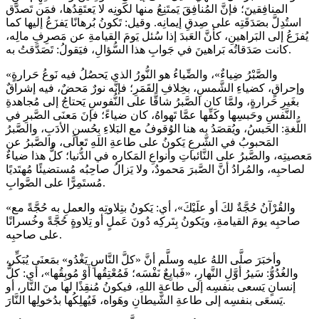
المنافِقينَ؛ فإنَّ المُنافِقَ يَمتَنِعُ منها لكَونِه لا يَعتَقِدُها، فمَن تَصدَّق
استُدِلَّ بصَدَقَتِه على صِدقِ إيمانِه. وقيل: تَكونُ بُرهانًا يَفزَعُ إليها كما
يُفزَعُ إلى البَراهينِ، كأنَّ العَبدَ إذا سُئل يَومَ القيامةِ عن مَصرِفِ مالِه،
كانت صَدَقاتُه بَراهينَ في جَوابِ هذا السُّؤالِ، فيَقولُ: تَصَدَّقتُ به.
«والصَّبْرُ ضِياءٌ»، والضِّياءُ هو النُّورُ الذي يَحصُلُ فيه نَوعُ حَرارةٍ
وإحراقٍ، كضياءِ الشَّمسِ، بخِلافِ القَمَرِ؛ فإنَّه نورٌ مَحضٌ، فيه إشراقٌ
بغَيرِ حَرارةٍ، ولمَّا كان الصَّبرُ شاقًّا على النُّفوسِ يَحتاجُ إلى مُجاهدةِ
النَّفسِ وحَبسِها وكَفِّها عمَّا تَهواهُ، كان ضياءً؛ فإنَ مَعنَى الصَّبرِ في
اللُّغةِ: الحَبسُ، ويُقصَدُ به هنا الوُقوفُ مع البَلاءِ بِحُسنِ الأدَبِ، والصَّبرُ
المَحبوبُ في الشَّرعِ يَكونُ على طاعةِ اللهِ تَعالَى، والصَّبرُ عن
مَعصيتِه، والصَّبرُ على النَّائباتِ وأنواعِ المَكاره في الدُّنيا؛ كلُّ هذا ضياءٌ
لصاحبِه، والمُرادُ أنَّ الصَّبرَ مَحمودٌ، ولا يَزالُ صاحِبُه مُستضيئًا مُهتَديًا
مُستَمِرًّا على الصَّوابِ.
«والقُرْآنُ حُجَّةٌ لكَ أو علَيْكَ»، أي: يَكونُ بتِلاوتِه والعملِ به حُجَّةً مع
صاحبِه يومَ القيامةِ، ويَكونُ بِتَركِه دُونَ عَملٍ أو تِلاوةٍ حُجَّةً وخُسرانًا
على صاحبِه.
وأخبَرَ صلَّى اللهُ عليه وسلَّم أنَّ «كلَّ النَّاسِ يَغْدُو» بمَعنَى يُبَكِّر،
والغُدُوُّ: سَيرُ أوَّلِ النَّهارِ، «فَبايِعٌ نَفْسَه؛ فَمُعْتِقُها أَوْ مُوبِقُها»، أي: كلُّ
إنسانٍ يَسعى بنفسِه إلى طاعةِ اللهِ، فيكونُ مُنقِذًا لها منَ النَّار، أو
يَسعَى بنفسِه إلى طاعةِ الشَّيطانِ وهَواه، فَيُهلِكُها بدُخولِها النَّارَ.