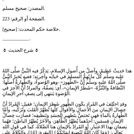
المصدر: صحيح مسلم.
الصفحة أو الرقم: 223.
خلاصة حكم المحدث: [صحيح].
—————–٠
🌷 شرح الحديث 🌷
هذا حَديثٌ عَظيمٌ، وأصلٌ من أُصولِ الإسلامِ، يَذكُرُ فيه النَّبيُّ صلَّى اللهُ
عليه وسلَّم كُلَّ ما يُهِمُّ المسلمَ في حَياتِه وآخِرتِهِ؛ ففيه يُخبِرُ النَّبيُّ
صلَّى اللهُ عليه وسلَّم أنَّ «الطُّهورَ» -وهو الوُضوءُ، والطَّهارةُ أصلُها:
النَّظافةُ والتَّنَزُّهُ- «شَطْرُ الإِيمانِ»، أي: نِصفُهُ، والمرادُ أنَّ الأجرَ في
الوُضوءِ يَنتهي إلى نِصفِ أجرِ الإيمانِ.
وقدِ اختُلِفَ في المُرادِ بكَونِ الطُّهورِ شَطرَ الإيمانِ؛ فقيل: المُرادُ أنَّ
خِصالَ الإيمانِ منَ الأعمالِ والأقوالِ كلُّها تُطهِّرُ القَلبَ وتُزَكِّيه، وأمَّا
الطَّهارةُ بالماءِ فهي تَختصُّ بتَطهيرِ الجسَدِ وتَنظيفِه؛ فصارَت خِصالُ
الإيمانِ قِسمَينِ: أحدُهما يُطهِّرُ الظَّاهِرَ، والآخَرُ يُطهِّرُ الباطِنَ؛ فهُما
نِصفانِ بهذا الاعتبارِ. أوِ المُرادُ بالإيمانِ هنا الصَّلاةُ، كما في قَولِ اللهِ
تَعالَى: {وَمَا كَانَ اللَّهُ لِيُضِيعَ إِيمَانَكُمْ} [البقرة: 143]، والكَلامُ على