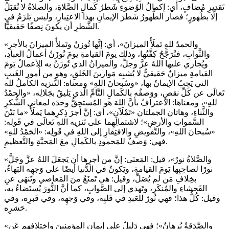
تَقديرِ مُضافٍ، أي: إكمالُ الوُضوءِ شَطرُ كَمالِ الصَّلاةِ، والصلاةُ لا تُقبَلُ
إلَّا بطُهورٍ؛ فصار الطُّهورُ شَطرَ الإيمانِ بهذا الاعتِبارِ، وليس يَلزَمُ في
الشَّطرِ أن يكونَ نِصفًا حَقيقيًّا.
«والحمدُ للهِ تَملَأُ الميزانَ»، أي: إنَّها تُوزنُ وتَملأُ الميزانَ بالأجرِ
والثَّوابِ، فتُرَجَّحُ كِفَّتُها، وذلك يومَ القيامةِ يومَ تُوزَنُ أعمالُ العبادِ،
ويُجازي عليها اللهُ عزَّ وجلَّ، والميزانُ الذي تُوزَنُ به الأعمالُ يَومَ
القيامةِ ميزانٌ حَقيقيٌّ لا يُشبِه مَوازينَ الخَلقِ، وهو من أُمورِ الغَيبِ
التي يَجِبُ الإيمانُ بها، «وسُبحانَ اللهِ» ومعناه: التَّنزيه الكاملُ لله
تَعالَى عن كلِّ نقصٍ، ووَصفُه بالكَمالِ التَّامِّ الَّذي يَليقُ بجَلالِه، «والحمْدُ
للهِ»، ومعناها: الاعترافُ بأنَّ اللهَ هو المُستحِقُّ وحدَه لمعاني الشُّكرِ
والثَّناءِ، وهاتان الجملتان «تَمْلَآنِ»، أي: إنَّ أجرَ ذِكرِهما يَملَأُ «ما بَيْنَ
السَّمواتِ والأرضِ»؛ لاشتمالِهِما على تَنزيه اللهِ تَعالَى في قَولِه:
«سُبحانَ اللهِ»، والتَّفويضِ والافتِقارِ إلى اللهِ في قَولِه: «الحَمْدُ للهِ»
فهي: وَصفٌ للمَحمودِ بالكَمالِ معَ المَحبَّةِ والتَّعظيمِ.
«والصَّلاةُ نورٌ»، قيل: المَعنَى: إنَّ من أجرِها أن يَجعَلَ اللهُ عزَّ وجَلَّ
نورًا لصاحِبِها يَومَ القيامةِ، ويَكونُ في الدُّنيا أيضًا على وَجهِه البَهاءُ،
بخِلافِ مَن لم يُصَلِّ، وقيل: هي تَمنَعُ منَ المَعاصي وتَنهَى عنِ
الفَحشاءِ والمُنكَرِ، وتَهدي إلى الصَّوابِ، كما أنَّ النُّورَ يُستَضاءُ به،
وقيل: كُلُّ هذا؛ فهي نُورٌ للعَبدِ في قَلبِه، وفي وَجهِه، وفي قَبرِه، وفي
حَشرِه.
«والصَّدَقةُ بُرهانٌ»؛ فهي دَليلٌ على إيمانِ المؤمِنينَ واختلافِهِم عَنِ