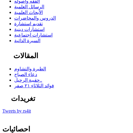
الفقه وأصوله
الرسائل العلمية
الأبحاث العلمية
الدروس والمحاضرات
تقديم استشارة
استشارات دينية
استشارات اجتماعية
السيرة الذاتية
المقالات
الطيرة والتشاوم
دعاء الصباح
حقيبة الرحيل..
فوائد الثلاثاء ٢١ صفر
تغريدات
Tweets by rs4it
احصائيات