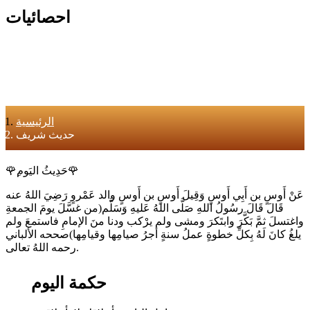
احصائيات
الرئيسية
حديث شريف
🌹ِحَدِيثُ اليَوم🌹
عَنْ أَوسٍ بن أَبِي أَوسٍ وَقِيلَ أَوسٍ بن أَوسٍ والد عَمْروٍ رَضِيَ اللهُ عنه
قَالَ قَالَ رسُولُ اللهِ صَلَّى اللهُ عَليهِ وَسَلَّم(من غسَّلَ يومَ الجمعةِ
واغتسلَ ثمَّ بَكَّرَ وابتَكرَ ومشى ولم يرْكب ودنا منَ الإمامِ فاستمعَ ولم
يلغُ كانَ لَهُ بِكلِّ خطوةٍ عملُ سنةٍ أجرُ صيامِها وقيامِها)صححه الألباني
رحمه اللهُ تعالى.
حكمة اليوم