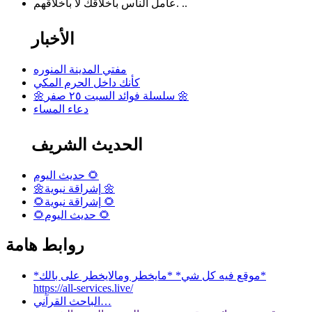
عامل الناس بأخلاقك لا بأخلاقهم. ..
الأخبار
مفتي المدينة المنوره
كأنك داخل الحرم المكي
🌼سلسلة فوائد السبت ٢٥ صفر 🌼
دعاء المساء
الحديث الشريف
حديث اليوم 🌻
🌼إشراقة نبوية 🌼
🌻إشراقة نبوية 🌻
🌻حديث اليوم 🌻
روابط هامة
*موقع فيه كل شي* *مايخطر ومالايخطر على بالك*
https://all-services.live/
الباحث القرآني…