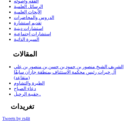
الفقه وأصوله
الرسائل العلمية
الأبحاث العلمية
الدروس والمحاضرات
تقديم استشارة
استشارات دينية
استشارات اجتماعية
السيرة الذاتية
المقالات
الشريف الشيخ منصور بن حمود بن حسن بن منصور بن علي
آل خيرات رئيس محكمة الاستئناف بمنطقة جازان سابقًا
(متقاعد)
الطيرة والتشاوم
دعاء الصباح
حقيبة الرحيل..
تغريدات
Tweets by rs4it