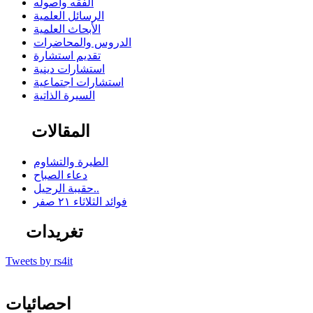
الفقه وأصوله
الرسائل العلمية
الأبحاث العلمية
الدروس والمحاضرات
تقديم استشارة
استشارات دينية
استشارات اجتماعية
السيرة الذاتية
المقالات
الطيرة والتشاوم
دعاء الصباح
حقيبة الرحيل..
فوائد الثلاثاء ٢١ صفر
تغريدات
Tweets by rs4it
احصائيات