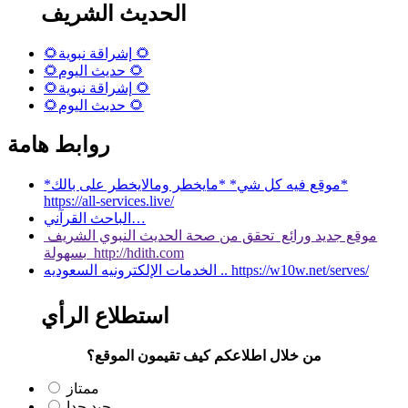
الحديث الشريف
🌻إشراقة نبوية 🌻
🌻حديث اليوم 🌻
🌻إشراقة نبوية 🌻
🌻حديث اليوم 🌻
روابط هامة
*موقع فيه كل شي* *مايخطر ومالايخطر على بالك*
https://all-services.live/
الباحث القرآني…
موقع جديد ورائع تحقق من صحة الحديث النبوي الشريف
بسهولة http://hdith.com
الخدمات الإلكترونيه السعوديه .. https://w10w.net/serves/
استطلاع الرأي
من خلال اطلاعكم كيف تقيمون الموقع؟
ممتاز
جيد جدا