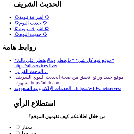
الحديث الشريف
🌻إشراقة نبوية 🌻
🌻حديث اليوم 🌻
🌻إشراقة نبوية 🌻
🌻حديث اليوم 🌻
روابط هامة
*موقع فيه كل شي* *مايخطر ومالايخطر على بالك*
https://all-services.live/
الباحث القرآني…
موقع جديد ورائع تحقق من صحة الحديث النبوي الشريف
بسهولة http://hdith.com
الخدمات الإلكترونيه السعوديه .. https://w10w.net/serves/
استطلاع الرأي
من خلال اطلاعكم كيف تقيمون الموقع؟
ممتاز
جيد جدا