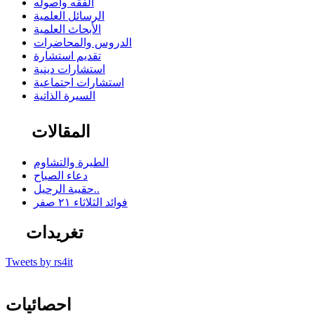
الفقه وأصوله
الرسائل العلمية
الأبحاث العلمية
الدروس والمحاضرات
تقديم استشارة
استشارات دينية
استشارات اجتماعية
السيرة الذاتية
المقالات
الطيرة والتشاوم
دعاء الصباح
حقيبة الرحيل..
فوائد الثلاثاء ٢١ صفر
تغريدات
Tweets by rs4it
احصائيات