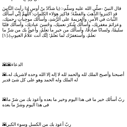
قال النبيّ -صلّى الله عليه وسلّم-: (يا شدَّادُ بنُ أوسٍ إذا رأيتَ النَّاسَ
قد اكتنزوا الذَّهبَ والفضَّةَ؛ فاكنِز هؤلاء الكلماتِ: اللَّهمَّ إنِّي أسألُك
الثَّباتَ في الأمرِ، والعزيمةَ على الرُّشدِ، وأسألُك موجِباتِ رحمتِك،
وعزائمَ مغفرتِك، وأسألُك شُكرَ نعمتِك، وحُسنَ عبادتِك، وأسألُك قلبًا
سليمًا، ولسانًا صادقًا، وأسألُك من خيرِ ما تعلَمُ، وأعوذُ بك من شرِّ ما
تعلَمُ، وأستغفرُك لما تعلَمُ؛ إنَّك أنت علَّامُ الغيوبِ).[١]
🌇🌇الدعاء
🌇أصبحنا وأصبح الملك لله والحمد لله لا إله إلا الله وحده لاشريك له،
له الملك وله الحمد وهو على كل شئ قدير
🌇ربّ أسألك خير ما فى هذا اليوم وخير ما بعده وأعوذ بك من شرّ ما
فى هذا اليوم وشرّ ما بعده
🌇ربّ أعوذ بك من الكسل وسوء الكبر