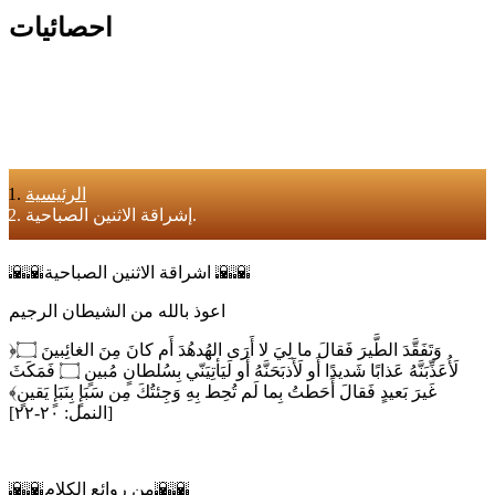
احصائيات
الرئيسية
إشراقة الاثنين الصباحية.
🌇🌇اشراقة الاثنين الصباحية 🌇🌇
اعوذ بالله من الشيطان الرجيم
﴿وَتَفَقَّدَ الطَّيرَ فَقالَ ما لِيَ لا أَرَى الهُدهُدَ أَم كانَ مِنَ الغائِبينَ ۝
لَأُعَذِّبَنَّهُ عَذابًا شَديدًا أَو لَأَذبَحَنَّهُ أَو لَيَأتِيَنّي بِسُلطانٍ مُبينٍ ۝ فَمَكَثَ
غَيرَ بَعيدٍ فَقالَ أَحَطتُ بِما لَم تُحِط بِهِ وَجِئتُكَ مِن سَبَإٍ بِنَبَإٍ يَقينٍ﴾
[النمل: ٢٠-٢٢]
🌇🌇من روائع الكلام🌇🌇