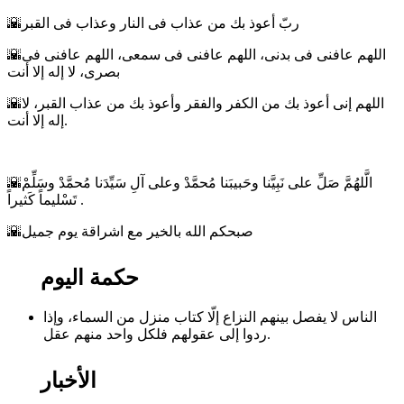
🌇ربّ أعوذ بك من عذاب فى النار وعذاب فى القبر
🌇اللهم عافنى فى بدنى، اللهم عافنى فى سمعى، اللهم عافنى فى
بصرى، لا إله إلا أنت
🌇اللهم إنى أعوذ بك من الكفر والفقر وأعوذ بك من عذاب القبر، لا
إله إلا أنت.
🌇الَّلهُمَّ صَلِّ على نَبِيَّنا وحَبيبَنا مُحمَّدْ وعلى آلِ سَيِّدَنا مُحمَّدْ وسَلِّمْ
تَسْليماً كَثيراً .
🌇صبحكم الله بالخير مع اشراقة يوم جميل
حكمة اليوم
الناس لا يفصل بينهم النزاع إلّا كتاب منزل من السماء، وإذا
ردوا إلى عقولهم فلكل واحد منهم عقل.
الأخبار