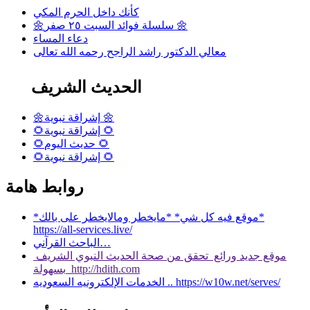
كأنك داخل الحرم المكي
🌼سلسلة فوائد السبت ٢٥ صفر 🌼
دعاء المساء
معالي الدكتور راشد الراجح رحمه الله تعالى
الحديث الشريف
🌼إشراقة نبوية 🌼
🌻إشراقة نبوية 🌻
🌻حديث اليوم 🌻
🌻إشراقة نبوية 🌻
روابط هامة
*موقع فيه كل شي* *مايخطر ومالايخطر على بالك*
https://all-services.live/
الباحث القرآني…
موقع جديد ورائع تحقق من صحة الحديث النبوي الشريف
بسهولة http://hdith.com
الخدمات الإلكترونيه السعوديه .. https://w10w.net/serves/