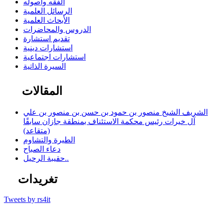
الفقه وأصوله
الرسائل العلمية
الأبحاث العلمية
الدروس والمحاضرات
تقديم استشارة
استشارات دينية
استشارات اجتماعية
السيرة الذاتية
المقالات
الشريف الشيخ منصور بن حمود بن حسن بن منصور بن علي
آل خيرات رئيس محكمة الاستئناف بمنطقة جازان سابقًا
(متقاعد)
الطيرة والتشاوم
دعاء الصباح
حقيبة الرحيل..
تغريدات
Tweets by rs4it