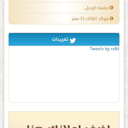
حقيبة الرحيل..
فوائد الثلاثاء ٢١ صفر
تغريدات
Tweets by rs4it