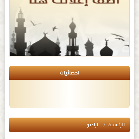
احصائيات
الرئيسية
الراديو…