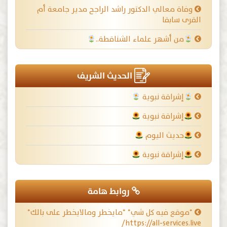
وفاة معالي الدكتور راشد الراجح مدير جامعة أم
القرى سابقا
من أشهر علماء الشناقطة..
الحديث الشريف
إشراقة نبوية
إشراقة نبوية
حديث اليوم
إشراقة نبوية
روابط هامة
*موقع فيه كل شي* *مايخطر ومالايخطر على بالك*
https://all-services.live/