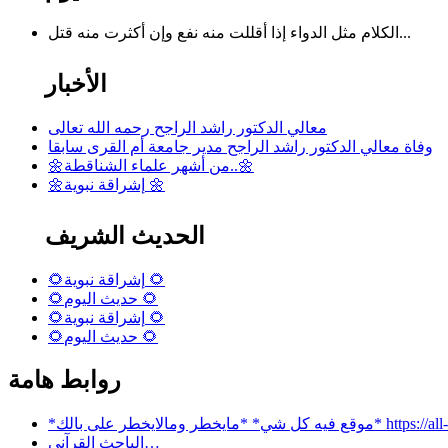
الكلام مثل الدواء إذا أقللت منه نفع وإن أكثرت منه قتل...
الأخبار
معالي الدكتور راشد الراجح رحمه الله تعالى
وفاة معالي الدكتور راشد الراجح مدير جامعة أم القرى سابقا
🌼من أشهر علماء الشناقطة..🌼
🌼إشراقة نبوية 🌼
الحديث الشريف
🌻إشراقة نبوية 🌻
🌻حديث اليوم 🌻
🌻إشراقة نبوية 🌻
🌻حديث اليوم 🌻
روابط هامة
 بالك* https://all-services.live/
الباحث القرآني…