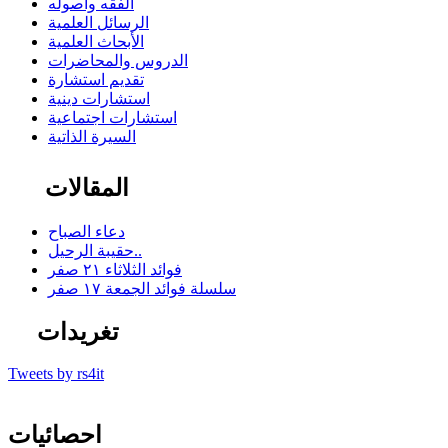
الفقه وأصوله
الرسائل العلمية
الأبحاث العلمية
الدروس والمحاضرات
تقديم استشارة
استشارات دينية
استشارات اجتماعية
السيرة الذاتية
المقالات
دعاء الصباح
حقيبة الرحيل..
فوائد الثلاثاء ٢١ صفر
سلسلة فوائد الجمعة ١٧ صفر
تغريدات
Tweets by rs4it
احصائيات