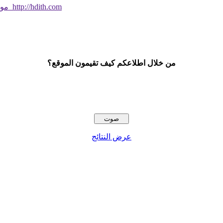
موقع جديد ورائع تحقق من صحة الحديث النبوي الشريف بسهولة http://hdith.com
من خلال اطلاعكم كيف تقيمون الموقع؟
عرض النتائج