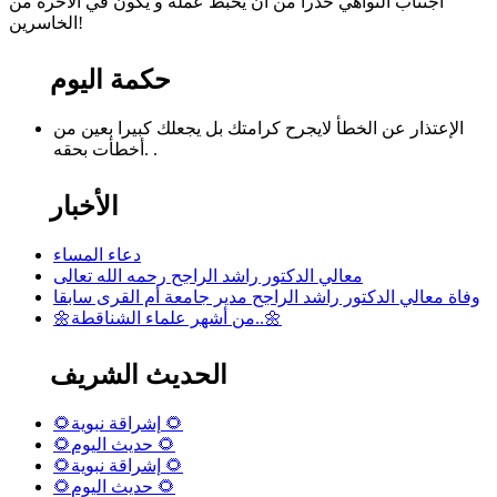
اجتناب النواهي حذرا من أن يحبط عمله و يكون في الآخرة من
الخاسرين!
حكمة اليوم
الإعتذار عن الخطأ لايجرح كرامتك بل يجعلك كبيرا بعين من
أخطأت بحقه. .
الأخبار
دعاء المساء
معالي الدكتور راشد الراجح رحمه الله تعالى
وفاة معالي الدكتور راشد الراجح مدير جامعة أم القرى سابقا
🌼من أشهر علماء الشناقطة..🌼
الحديث الشريف
🌻إشراقة نبوية 🌻
🌻حديث اليوم 🌻
🌻إشراقة نبوية 🌻
🌻حديث اليوم 🌻