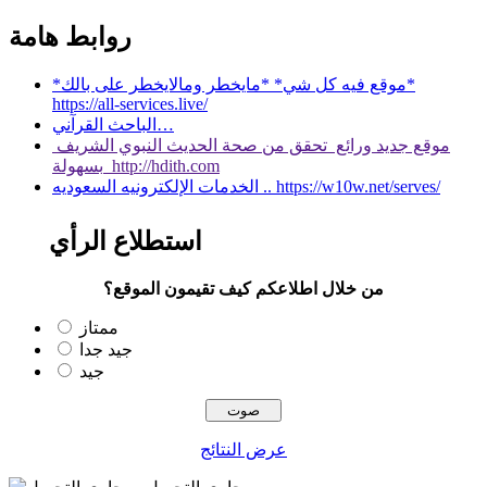
روابط هامة
*موقع فيه كل شي* *مايخطر ومالايخطر على بالك*
https://all-services.live/
الباحث القرآني…
موقع جديد ورائع تحقق من صحة الحديث النبوي الشريف
بسهولة http://hdith.com
الخدمات الإلكترونيه السعوديه .. https://w10w.net/serves/
استطلاع الرأي
من خلال اطلاعكم كيف تقيمون الموقع؟
ممتاز
جيد جدا
جيد
عرض النتائج