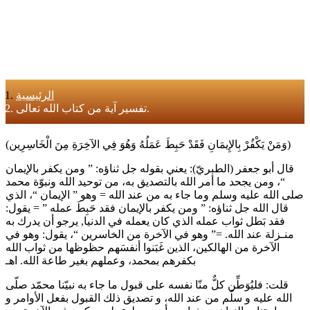
الرئيسية
تفسير آية من كتاب الله تعالى.
(وَمَنْ يَكْفُرْ بِالإِيمَانِ فَقَدْ حَبِطَ عَمَلُهُ وَهُوَ فِي الآخِرَةِ مِنَ الْخَاسِرِين)
قال أبو جعفر (الطبريّ): يعني بقوله جل ثناؤه: ” ومن يكفر بالإيمان
“، ومن يجحد ما أمر الله بالتصديق به، من توحيد الله ونبوّة محمد
صلى الله عليه وسلم وما جاء به من عند الله = وهو ” الإيمان “، الذي
قال الله جل ثناؤه: ” ومن يكفر بالإيمان فقد حَبِطَ عمله ” = يقول:
فقد بَطل ثواب عمله الذي كان يعمله في الدنيا, يرجو أن يدرك به
منـزلة عند الله. =” وهو في الآخرة من الخاسرين “، يقول: وهو في
الآخرة من الهالكين، الذين غَبَنوا أنفسَهم حظوظها من ثواب الله
بكفرهم بمحمد، وعملهم بغير طاعة الله. اهـ
قلت: فليُوَطِّن كلٌّ منّا نفسه على قبول ما جاء به نبيّنا محمّد صلّى
الله عليه و سلّم من عند الله، و تصديق ذلك القبول بفعل الأوامر و