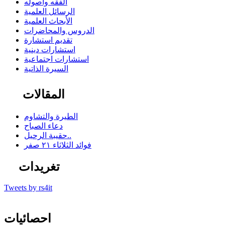
الفقه وأصوله
الرسائل العلمية
الأبحاث العلمية
الدروس والمحاضرات
تقديم استشارة
استشارات دينية
استشارات اجتماعية
السيرة الذاتية
المقالات
الطيرة والتشاوم
دعاء الصباح
حقيبة الرحيل..
فوائد الثلاثاء ٢١ صفر
تغريدات
Tweets by rs4it
احصائيات