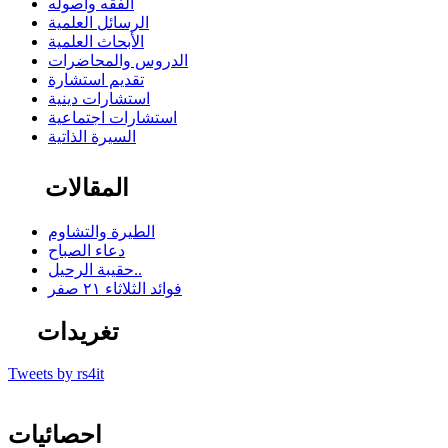
الفقه وأصوله
الرسائل العلمية
الأبحاث العلمية
الدروس والمحاضرات
تقديم استشارة
استشارات دينية
استشارات اجتماعية
السيرة الذاتية
المقالات
الطيرة والتشاوم
دعاء الصباح
حقيبة الرحيل..
فوائد الثلاثاء ٢١ صفر
تغريدات
Tweets by rs4it
احصائيات