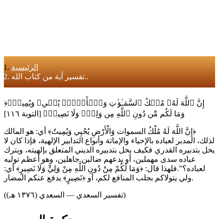
الرئيسية
تفسير آية من كتاب الله..
﴿إِنَّ ٱللَّهَ لَهُۥ مُلۡكُ ٱلسَّمَـٰوَ ٰ⁠تِ وَٱلۡأَرۡضِۖ یُحۡیِۦ وَیُمِیتُۚ
وَمَا لَكُم مِّن دُونِ ٱللَّهِ مِن وَلِیࣲّ وَلَا نَصِیرࣲ﴾ [التوبة ١١٦]
‏﴿‏إِنَّ اللَّهَ لَهُ مُلْكُ السموات وَالْأَرْضِ يُحْيِي وَيُمِيتُ‏﴾‏ أي‏:‏ هو المالك
لذلك، المدبر لعباده بالإحياء والإماتة وأنواع التدابير الإلهية، فإذا كان لا
يخل بتدبيره القدري فكيف يخل بتدبيره الديني المتعلق بإلهيته، ويترك
عباده سدى مهملين، أو يدعهم ضالين جاهلين، وهو أعظم توليه
لعباده‏؟‏‏”‏‏.‏فلهذا قال‏:‏ ‏﴿‏وَمَا لَكُمْ مِنْ دُونِ اللَّهِ مِنْ وَلِيٍّ وَلَا نَصِيرٍ‏﴾‏ أي‏:‏
ولي يتولاكم بجلب المنافع لكم، أو ‏﴿‏نَصِيرٍ‏﴾‏ يدفع عنكم المضار‏.
(تفسير السعدي — السعدي (١٣٧٦ هـ))