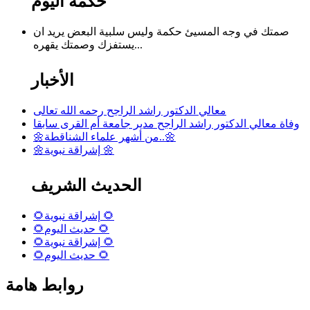
حكمة اليوم
صمتك في وجه المسيئ حكمة وليس سلبية البعض يريد ان
يستفزك وصمتك يقهره...
الأخبار
معالي الدكتور راشد الراجح رحمه الله تعالى
وفاة معالي الدكتور راشد الراجح مدير جامعة أم القرى سابقا
🌼من أشهر علماء الشناقطة..🌼
🌼إشراقة نبوية 🌼
الحديث الشريف
🌻إشراقة نبوية 🌻
🌻حديث اليوم 🌻
🌻إشراقة نبوية 🌻
🌻حديث اليوم 🌻
روابط هامة