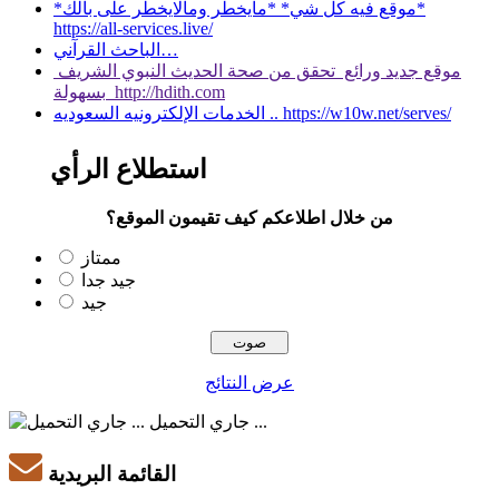
*موقع فيه كل شي* *مايخطر ومالايخطر على بالك*
https://all-services.live/
الباحث القرآني…
موقع جديد ورائع تحقق من صحة الحديث النبوي الشريف
بسهولة http://hdith.com
الخدمات الإلكترونيه السعوديه .. https://w10w.net/serves/
استطلاع الرأي
من خلال اطلاعكم كيف تقيمون الموقع؟
ممتاز
جيد جدا
جيد
عرض النتائج
جاري التحميل ...
القائمة البريدية