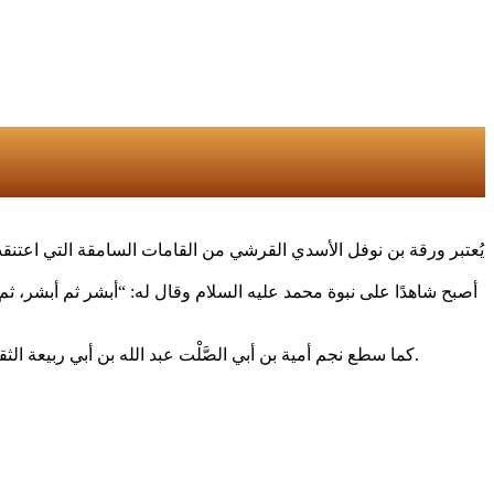
يُعتبر ورقة بن نوفل الأسدي القرشي من القامات السامقة التي اعتنقت ا
أصبح شاهدًا على نبوة محمد عليه السلام وقال له: “أبشر ثم أبشر، ث
كما سطع نجم أمية بن أبي الصَّلْت عبد الله بن أبي ربيعة الثقفي، ويقال له «أبو الحكم» من أبرز شعراء الجاهلية ومن رؤساء ثقيف، اشتُهر بالحنيفية والتوحيد، وكان من الدعاة إلى نبذ الأصنام وتوحيد الإله.