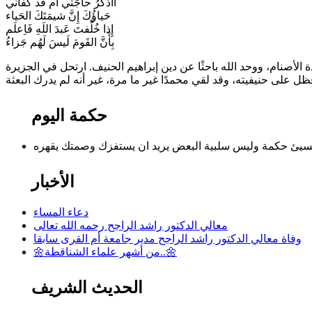
أَأَذكُرُ حاجَتي أَم قَد كَفاني
حَياؤُكَ إِنَّ شيمَتَكَ الحَياء
إِذا خُلِّفتَ عَبدَ اللَهِ فَاِعلَم
بِأَنَّ القَومَ لَيسَ لَهُم جَزاءُ
أصنام، ووحد الله باحثًا عن دين إبراهيم الحنيف. ارتحل في الجزيرة
 فظل على حنيفيته، وقد لقي محمدًا غير ما مرة، غير أنه لم يدرك البعثة
حكمة اليوم
الأخبار
دعاء المساء
معالي الدكتور راشد الراجح رحمه الله تعالى
وفاة معالي الدكتور راشد الراجح مدير جامعة أم القرى سابقا
🌼من أشهر علماء الشناقطة..🌼
الحديث الشريف