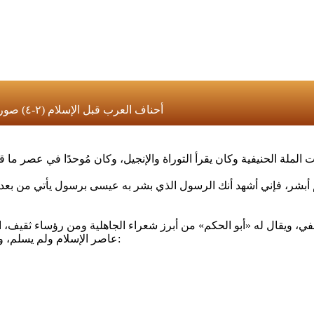
أحناف العرب قبل الإسلام (٢-٤) صورة أ. د. عائض محمد الزهراني أ. د. عائض محمد الزهراني2023-12-17
لملة الحنيفية وكان يقرأ التوراة والإنجيل، وكان مُوحدًا في عصر ما قبل
م أبشر، فإني أشهد أنك الرسول الذي بشر به عيسى برسول يأتي من بعدى ا
عاصر الإسلام ولم يسلم، وكان يطمح أن يكون نبيًا من أبياته الشهيرة التي تتحدث عن الجنة يقول: