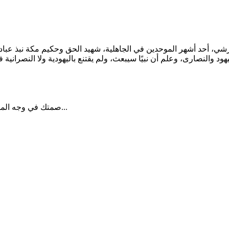
ي، أحد أشهر الموحدين في الجاهلية، شهيد الحق وحكيم مكة نبذ عبادة ال
يهود والنصارى، وعلم أن نبيًا سيبعث، ولم يقتنع باليهودية ولا النصرانية
صمتك في وجه المسيئ حكمة وليس سلبية البعض يريد ان يستفزك وصمتك يقهره...