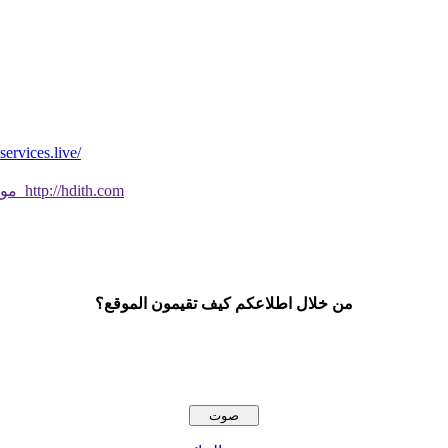
*موقع فيه كل شي* *مايخطر ومالايخطر على
موقع جديد ورائع تحقق من صحة الحديث النبوي الشريف بسهولة http://hdith.com
من خلال اطلاعكم كيف تقيمون الموقع؟