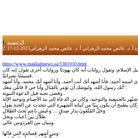
الرئيسية
https://www.makkahnews.sa/5381910.html
 الإسلام، وتقول روايات أنه كان يهوديًا وروايات أخرى تقول: إنه كان
قسيسًا نصرانيًا.
سمه أحمد، فأنا أشهد أنك أنت أحمد، وأنا أشهد أنك محمد، وأنا أشهد
أنك رسول الله، وليوشك أن تؤمر بالقتال وأنا حي لا قاتلن معك”.
وقضى نحبه قبل الدعوة النبوية .
وَحَلَّ المُتَّقونَ بِدارِ صِدقٍ … وَعَيشٍ ناعِمٍ تَحتَ الظِلالِ
ظلال بين أعناب ونخل
وبنيان من الفردوس عالي.
ومن أشهر قصائده التي قالها: