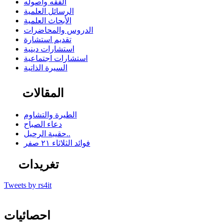
الفقه وأصوله
الرسائل العلمية
الأبحاث العلمية
الدروس والمحاضرات
تقديم استشارة
استشارات دينية
استشارات اجتماعية
السيرة الذاتية
المقالات
الطيرة والتشاوم
دعاء الصباح
حقيبة الرحيل..
فوائد الثلاثاء ٢١ صفر
تغريدات
Tweets by rs4it
احصائيات