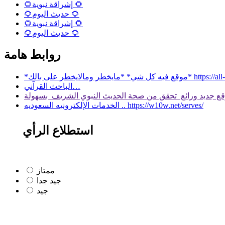
🌻إشراقة نبوية 🌻
🌻حديث اليوم 🌻
🌻إشراقة نبوية 🌻
🌻حديث اليوم 🌻
روابط هامة
 بالك* https://all-services.live/
الباحث القرآني…
الخدمات الإلكترونيه السعوديه .. https://w10w.net/serves/
استطلاع الرأي
ممتاز
جيد جدا
جيد