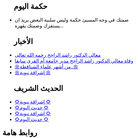
حكمة اليوم
صمتك في وجه المسيئ حكمة وليس سلبية البعض يريد ان
يستفزك وصمتك يقهره...
الأخبار
معالي الدكتور راشد الراجح رحمه الله تعالى
وفاة معالي الدكتور راشد الراجح مدير جامعة أم القرى سابقا
🌼من أشهر علماء الشناقطة..🌼
🌼إشراقة نبوية 🌼
الحديث الشريف
🌻إشراقة نبوية 🌻
🌻حديث اليوم 🌻
🌻إشراقة نبوية 🌻
🌻حديث اليوم 🌻
روابط هامة