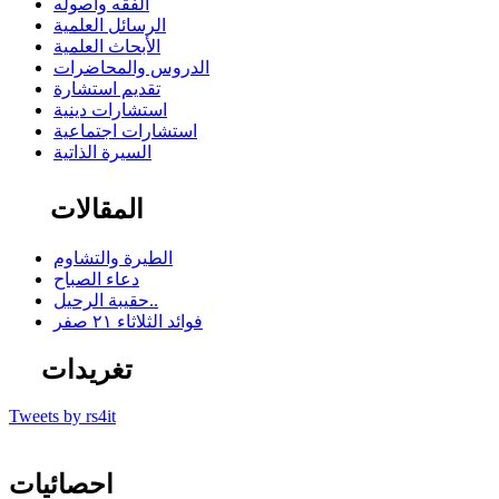
الفقه وأصوله
الرسائل العلمية
الأبحاث العلمية
الدروس والمحاضرات
تقديم استشارة
استشارات دينية
استشارات اجتماعية
السيرة الذاتية
المقالات
الطيرة والتشاوم
دعاء الصباح
حقيبة الرحيل..
فوائد الثلاثاء ٢١ صفر
تغريدات
Tweets by rs4it
احصائيات