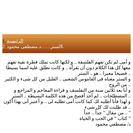
الرئيسية
االستر……د.مصطفى محمود.
و أمى لم تكن تفهم الفلسفة .. و لكنها كانت تملك فطرة نقية تفهم
معها كل هذا الكلام دون أن تقرأه .. و كانت تطلق عليه اسما بسيطا
فصيحا معبرا .. هو .. الستر ..
و الستر معناه فى القاموس الشعبى .. القليل من كل شىء و الكثير
من الروح ..
و أنا بعد ثلاثين سنة من التفلسف و قراءة المعاجم و المراجع و
المصطلحات .. لم أجد أفصح من هذه الكلمة البسيطة .. الستر ..
و لهذا فأنا أطلبه لك كما كانت أمى تطلبه لى .. و أعتبر أنى بهذا أكون
قد طلبت لك كل شىء ..
من مقال ” جداً .. جداً .. ”
كتاب ” في الحب و الحياة ”
د/ مصطفي محمود