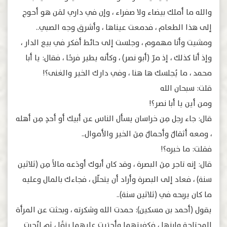
ﻭﺍﻟﻠﻪ ﻣﺎ ﺃﻣﻠﻚ ﺑﻴﻀﺎﺀ ﻭﻻ‌ ﺻﻔﺮﺍﺀ ، ﻭﺇﻥ ﻓﻲ ﺩﺍﺭﻱ ﻟﻤَﻦ ﻫﻮ ﺃﺣﻮﺝ
ﺇﻟﻰ ﻫﺬﺍ ﺍﻟﻄﻌﺎﻡ ، ﻓﺪﻣﻌﺖ ﻋﻴﻨﺎﻫﺎ ، ﻭﺃﺷﺮﻕ ﻭﺟﻪ ﺍﻟﺼﺒﻲ..
ﻭﻣﺸﻴﺖ ﻭﺃﻧﺎ ﻣﻬﻤﻮﻡ ، ﻭﺟﻠﺴﺖ ﺇﻟﻰ ﺣﺎﺋﻂ ﺃﻓﻜﺮ ﻓﻲ ﺑﻴﻊ ﺍﻟﺪﺍﺭ ،
ﻭﺇﺫ ﺃﻧﺎ ﻛﺬﻟﻚ ، ﺇﺫ ﻣﺮّ (ﺃﺑﻮ ﻧﺼﺮ) ، ﻭﻛﺄﻧﻪ ﻳﻄﻴﺮ ﻓﺮحًا ، ﻓﻘﺎﻝ: ﻳﺎ ﺃﺑﺎ
ﻣﺤﻤﺪ ، ﻣﺎ ﻳُﺠﻠﺴﻚ ﻫﺎ ﻫﻨﺎ ، ﻭﻓﻲ ﺩﺍﺭﻙ ﺍﻟﺨﻴﺮ ﻭﺍﻟﻐﻨﻰ؟!
ﻗﻠﺖ: ﺳﺒﺤﺎﻥ الله
ﻭﻣﻦ ﺃﻳﻦ ﻳﺎ ﺃﺑﺎ ﻧﺼﺮ؟!
ﻗﺎﻝ: ﺟﺎﺀ ﺭﺟﻞ مِن ﺧﺮﺍﺳﺎﻥ ﻳﺴﺄﻝ ﺍﻟﻨﺎﺱ ﻋﻦ ﺃﺑﻴﻚ ﺃﻭ ﺃﺣﺪٍ ﻣِﻦ ﺃﻫﻠﻪ
، ﻭﻣﻌﻪ ﺃﺛﻘﺎﻝٌ ﻭﺃﺣﻤﺎﻝٌ ﻣِﻦَ ﺍﻟﺨﻴﺮ ﻭﺍﻷ‌ﻣﻮﺍﻝ..
ﻓﻘﻠﺖ: ﻣﺎ ﺧﺒﺮﻩ؟!
ﻗﺎﻝ: ﺇﻧﻪ ﺗﺎﺟﺮ ﻣِﻦَ ﺍﻟﺒﺼﺮﺓ ، ﻭﻗﺪ ﻛﺎﻥ ﺃﺑﻮﻙ ﺃﻭﺩَﻋﻪ ﻣﺎﻻ‌ً ﻣِﻦ (ﺛﻼ‌ﺛﻴﻦ
ﺳﻨﺔ) ، ﻓﻌﺎﺩ ﺇﻟﻰ ﺍﻟﺒﺼﺮﺓ ﻭﺃﺭﺍﺩ ﺃﻥ ﻳﺘﺤﻠّﻞ ، ﻓﺠﺎﺀﻙ ﺑﺎﻟﻤﺎﻝ ﻭﻋﻠﻴﻪ
ﻣﺎ ﻛﺎﻥ ﻳﺮﺑﺤﻪ ﻓﻲ (ﺛﻼ‌ﺛﻴﻦ ﺳﻨﺔ)..
ﻳﻘﻮﻝ (ﺃﺣﻤﺪ ﺑﻦ ﻣﺴﻜﻴﻦ): ﺣﻤﺪﺕ ﺍﻟﻠﻪ ﻭﺷﻜﺮﺗﻪ ، ﻭﺑﺤﺜﺖ ﻋﻦ ﺍﻟﻤﺮﺃﺓ
ﺍﻟﻤﺤﺘﺎجة ﻭﺍﺑﻨﻬﺎ ، ﻓﻜﻔﻴﺘﻬﻤﺎ ﻭﺃﺟﺮَﻳﺖ ﻋﻠﻴﻬﻤﺎ ﺭِﺯﻗًﺎ ، ﺛﻢ ﺍﺗّﺠﺮﺕ