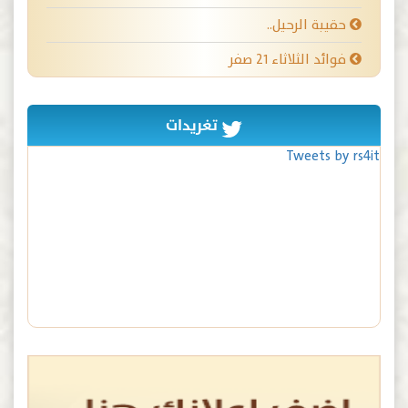
حقيبة الرحيل..
فوائد الثلاثاء ٢١ صفر
تغريدات
Tweets by rs4it