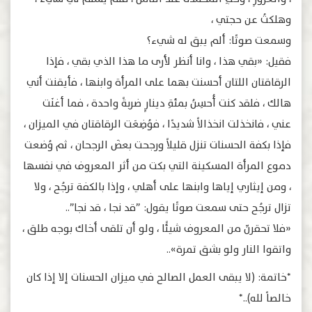
ﻭﻫﻠﻜﺖُ ﻋﻦ ﺣﺠﺘﻲ ،
ﻭﺳﻤﻌﺖ ﺻﻮﺗًﺎ: ﺃﻟﻢ ﻳﺒﻖ ﻟﻪ ﺷﻲﺀ؟
ﻓﻘﻴﻞ: «بقي ﻫﺬﺍ ، ﻭانا ﺃﻧﻈﺮ ﻷ‌ﺭﻯ ﻣﺎ ﻫﺬﺍ ﺍﻟﺬﻱ ﺑﻘﻲ ، ﻓﺈﺫﺍ
ﺍﻟﺮﻗﺎﻗﺘﺎﻥ ﺍﻟﻠﺘﺎﻥ ﺃﺣﺴﻨﺖ ﺑﻬﻤﺎ ﻋﻠﻰ ﺍﻟﻤﺮﺃﺓ ﻭﺍﺑﻨﻬﺎ ، ﻓﺄﻳﻘﻨﺖ ﺃﻧﻲ
ﻫﺎﻟﻚ ، ﻓﻠﻘﺪ ﻛﻨﺖ ﺃُﺣﺴِﻦُ بمئةِ ﺩﻳﻨﺎﺭٍ ﺿﺮﺑﺔً ﻭﺍﺣﺪﺓ ، ﻓﻤﺎ ﺃﻏﻨَﺖ
ﻋﻨﻲ ، ﻓﺎﻧﺨﺬﻟﺖ ﺍﻧﺨﺬﺍﻻ‌ً ﺷﺪﻳﺪًﺍ ، ﻓﻮُﺿِﻌَﺖ ﺍﻟﺮﻗﺎﻗﺘﺎﻥ ﻓﻲ ﺍﻟﻤﻴﺰﺍﻥ ،
ﻓﺈﺫﺍ ﺑﻜﻔﺔ ﺍﻟﺤﺴﻨﺎﺕ ﺗﻨﺰﻝ ﻗﻠﻴﻼ‌ً ﻭﺭﺟﺤﺖ ﺑﻌﺾَ ﺍﻟﺮﺟﺤﺎﻥ ، ثم ﻭُﺿﻌﺖ
ﺩﻣﻮﻉ ﺍﻟﻤﺮﺃﺓ ﺍﻟﻤﺴﻜﻴﻨﺔ ﺍﻟﺘﻲ ﺑﻜﺖ ﻣﻦ ﺃﺛﺮ ﺍﻟﻤﻌﺮﻭﻑ ﻓﻲ ﻧﻔﺴﻬﺎ
، ﻭﻣﻦ ﺇﻳﺜﺎﺭﻱ ﺇﻳﺎﻫﺎ ﻭﺍﺑﻨﻬﺎ ﻋﻠﻰ ﺃﻫﻠﻲ ، ﻭﺇﺫﺍ ﺑﺎﻟﻜﻔﺔ ﺗﺮﺟُﺢ ، ﻭﻻ‌
ﺗﺰﺍﻝ ﺗﺮﺟُﺢ ﺣﺘﻰ ﺳﻤﻌﺖ ﺻﻮﺗًﺎ ﻳﻘﻮﻝ: ”ﻗﺪ ﻧﺠﺎ ، قد نجا”..
«فلا تحقرنّ من المعروف شيئًا ، ولو أن تلقى أخاك بوجه طلق ،
وﺍﺗﻘﻮﺍ ﺍﻟﻨﺎﺭ ﻭﻟﻮ ﺑﺸﻖ ﺗﻤﺮﺓ»..
*خاتمة: (لا يبقى العمل الصالح في ميزان الحسنات إلا إذا كان
خالصاً لله)..*