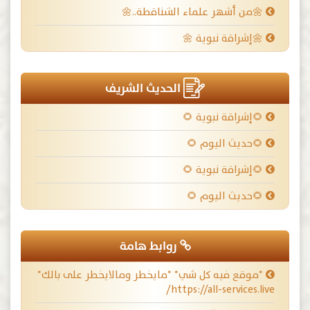
🌼من أشهر علماء الشناقطة..🌼
🌼إشراقة نبوية 🌼
الحديث الشريف
🌻إشراقة نبوية 🌻
🌻حديث اليوم 🌻
🌻إشراقة نبوية 🌻
🌻حديث اليوم 🌻
روابط هامة
*موقع فيه كل شي* *مايخطر ومالايخطر على بالك*
https://all-services.live/