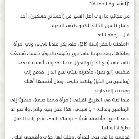
*[الشهــــوة الخفيــــة]*
ﻣﻦ ﻋﺠﺎﺋﺐ ﻣﺎ ﺭﻭﻯ ﺃﻫﻞ ﺍﻟﺴﻴﺮ ﻋﻦ (ﺃﺣﻤﺪَ ﺑﻦِ ﻣﺴﻜﻴﻦ) ، ﺃﺣﺪِ
ﻋﻠﻤﺎﺀِ (ﺍﻟﻘﺮﻥ ﺍﻟﺜﺎﻟﺚ ﺍﻟﻬﺠﺮﻱ) ﻓﻲ ﺍﻟﺒﺼﺮﺓ ،
ﻗﺎﻝ – رحمه الله:
«ﺍﻣﺘُﺤِﻨﺖ ﺑﺎﻟﻔﻘﺮ (ﺳﻨﺔ 219) ، ﻓﻠﻢ ﻳﻜﻦ ﻋﻨﺪﻧﺎ ﺷﻲﺀ ، ﻭﻟﻲ ﺍﻣﺮﺃﺓ
ﻭﻃﻔﻠﻬﺎ ، ﻭﻗﺪ ﻃﻮﻳﻨﺎ ﻋﻠﻰ ﺟﻮﻉ ﻳﺨﺴِﻒ ﺑﺎﻟﺠَﻮﻑِ ﺧﺴﻔﺎ ، ﻓَﺠَﻤﻌْﺖُ
ﻧﻴّﺘﻲ ﻋﻠﻰ (ﺑﻴﻊ ﺍﻟﺪﺍﺭ) ﻭﺍﻟﺘﺤﻮّﻝ ﻋﻨﻬﺎ ، ﻓﺨﺮﺟﺖ ﺃﺗﺴﺒﺐ ﻟﺒﻴﻌﻬﺎ
ﻓﻠﻘﻴﻨﻲ (ﺃﺑﻮ ﻧﺼﺮ) ، ﻓﺄﺧﺒﺮﺗﻪ ﺑﻨﻴﺘﻲ ﻟﺒﻴﻊ ﺍﻟﺪﺍﺭ ، ﻓﺪﻓﻊ ﺇﻟﻲ
(رقاﻗﺘﻴﻦ ﻣﻦ ﺍﻟﺨﺒﺰ) ﺑﻴﻨﻬﻤﺎ ﺣﻠﻮﻯ ، ﻭﻗﺎﻝ ﺃﻃﻌﻤﻬﺎ ﺃﻫﻠﻚ
ﻭﻣﻀﻴﺖ ﺇﻟﻰ ﺩﺍﺭﻱ..
فلما كنت ﻓﻲ ﺍﻟﻄﺮﻳﻖ ﻟﻘﻴﺘﻨﻲ (ﺍﻣﺮﺃﺓ ﻣﻌﻬﺎ ﺻﺒﻲ) ، ﻓﻨﻈَﺮَﺕْ ﺇﻟﻰ
ﺍﻟﺮقاقتين ﻭﻗﺎﻟﺖ: « ﻳﺎ ﺳﻴﺪﻱ ، ﻫﺬﺍ ﻃﻔﻞ ﻳﺘﻴﻢ ﺟﺎﺋﻊ ، ﻭﻻ‌ ﺻﺒﺮ ﻟﻪ
ﻋﻠﻰ ﺍﻟﺠﻮﻉ ، ﻓﺄﻃﻌﻤﻪ ﺷﻴﺌًﺎ – ﻳﺮﺣﻤﻚ ﺍﻟﻠﻪ» ، ﻭﻧﻈﺮ ﺇﻟﻲّ ﺍﻟﻄﻔﻞُ
ﻧﻈﺮﺓ ﻻ‌ ﺃﻧﺴﺎﻫﺎ
ﻓﺪﻓﻌﺖ ﻣﺎ ﻓﻲ ﻳﺪﻱ ﻟﻠﻤﺮﺃﺓ ، ﻭﻗﻠﺖ ﻟﻬﺎ: ﺧﺬﻱ ﻭﺃﻃﻌﻤﻲ ﺍﺑﻨﻚ ،