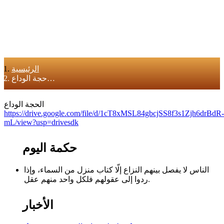
الرئيسية
حجة الوداع…
الحجة الوداع
https://drive.google.com/file/d/1cT8xMSL84gbcjSS8f3s1Zjh6drBdR-
mL/view?usp=drivesdk
حكمة اليوم
الناس لا يفصل بينهم النزاع إلّا كتاب منزل من السماء، وإذا
ردوا إلى عقولهم فلكل واحد منهم عقل.
الأخبار