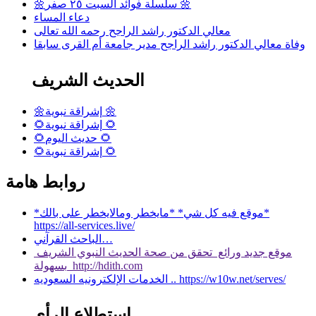
🌼سلسلة فوائد السبت ٢٥ صفر 🌼
دعاء المساء
معالي الدكتور راشد الراجح رحمه الله تعالى
وفاة معالي الدكتور راشد الراجح مدير جامعة أم القرى سابقا
الحديث الشريف
🌼إشراقة نبوية 🌼
🌻إشراقة نبوية 🌻
🌻حديث اليوم 🌻
🌻إشراقة نبوية 🌻
روابط هامة
*موقع فيه كل شي* *مايخطر ومالايخطر على بالك*
https://all-services.live/
الباحث القرآني…
موقع جديد ورائع تحقق من صحة الحديث النبوي الشريف
بسهولة http://hdith.com
الخدمات الإلكترونيه السعوديه .. https://w10w.net/serves/
استطلاع الرأي