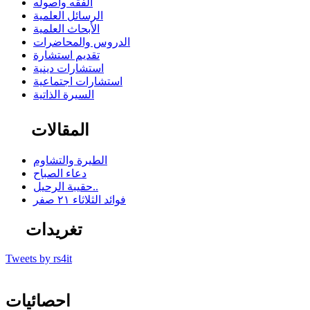
الفقه وأصوله
الرسائل العلمية
الأبحاث العلمية
الدروس والمحاضرات
تقديم استشارة
استشارات دينية
استشارات اجتماعية
السيرة الذاتية
المقالات
الطيرة والتشاوم
دعاء الصباح
حقيبة الرحيل..
فوائد الثلاثاء ٢١ صفر
تغريدات
Tweets by rs4it
احصائيات