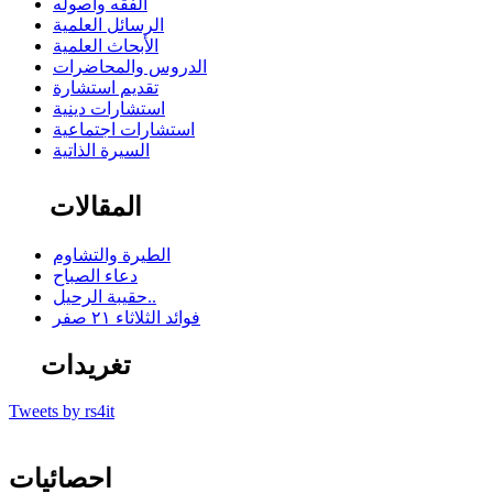
الفقه وأصوله
الرسائل العلمية
الأبحاث العلمية
الدروس والمحاضرات
تقديم استشارة
استشارات دينية
استشارات اجتماعية
السيرة الذاتية
المقالات
الطيرة والتشاوم
دعاء الصباح
حقيبة الرحيل..
فوائد الثلاثاء ٢١ صفر
تغريدات
Tweets by rs4it
احصائيات