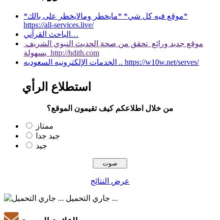
*موقع فيه كل شي* *مايخطر ومالايخطر على بالك*
https://all-services.live/
الباحث القرآني…
موقع جديد ورائع تحقق من صحة الحديث النبوي الشريف
بسهولة http://hdith.com
الخدمات الإلكترونيه السعوديه .. https://w10w.net/serves/
استطلاع الرأي
من خلال اطلاعكم كيف تقيمون الموقع؟
ممتاز
جيد جدا
جيد
عرض النتائج
جاري التحميل ...