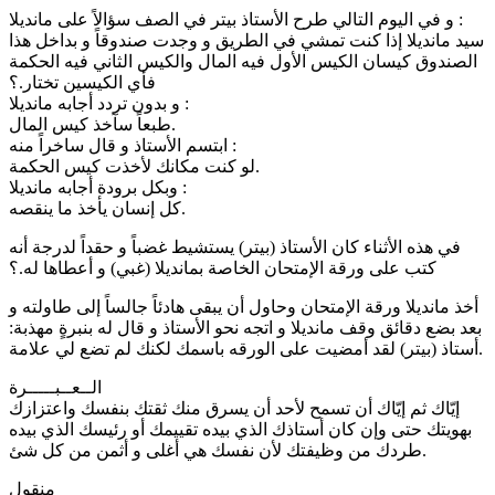
و في اليوم التالي طرح الأستاذ بيتر في الصف سؤالاً على مانديلا :
سيد مانديلا إذا كنت تمشي في الطريق و وجدت صندوقاً و بداخل هذا
الصندوق كيسان الكيس الأول فيه المال والكيس الثاني فيه الحكمة
فأي الكيسين تختار.؟
و بدون تردد أجابه مانديلا :
طبعاً سآخذ كيس المال.
ابتسم الأستاذ و قال ساخراً منه :
لو كنت مكانك لأخذت كيس الحكمة.
وبكل برودة أجابه مانديلا :
كل إنسان يأخذ ما ينقصه.
في هذه الأثناء كان الأستاذ (بيتر) يستشيط غضباً و حقداً لدرجة أنه
كتب على ورقة الإمتحان الخاصة بمانديلا (غبي) و أعطاها له.؟
أخذ مانديلا ورقة الإمتحان وحاول أن يبقى هادئاً جالساً إلى طاولته و
بعد بضع دقائق وقف مانديلا و اتجه نحو الأستاذ و قال له بنبرةٍ مهذبة:
أستاذ (بيتر) لقد أمضيت على الورقه باسمك لكنك لم تضع لي علامة.
الــعــبـــــرة
إيّاك ثم إيّاك أن تسمح لأحد أن يسرق منك ثقتك بنفسك واعتزازك
بهويتك حتى وإن كان أستاذك الذي بيده تقييمك أو رئيسك الذي بيده
طردك من وظيفتك لأن نفسك هي أغلى و أثمن من كل شئ.
منقول