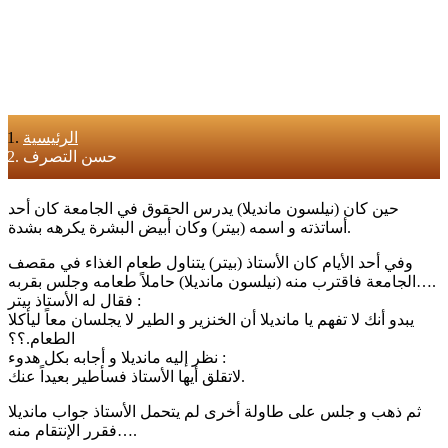
الرئيسية
حسن التصرف
حين كان (نيلسون مانديلا) يدرس الحقوق في الجامعة كان أحد
أساتذته و اسمه (بيتر) وكان أبيض البشرة يكرهه بشدة.
وفي أحد الأيام كان الأستاذ (بيتر) يتناول طعام الغذاء في مقصف
الجامعة فاقترب منه (نيلسون مانديلا) حاملاً طعامه وجلس بقربه….
فقال له الأستاذ بيتر :
يبدو أنك لا تفهم يا مانديلا أن الخنزير و الطير لا يجلسان معاً ليأكلا
الطعام.؟؟
نظر إليه مانديلا و أجابه بكل هدوء :
لاتقلق أيها الأستاذ فسأطير بعيداً عنك.
ثم ذهب و جلس على طاولة أخرى لم يتحمل الأستاذ جواب مانديلا
فقرر الإنتقام منه….