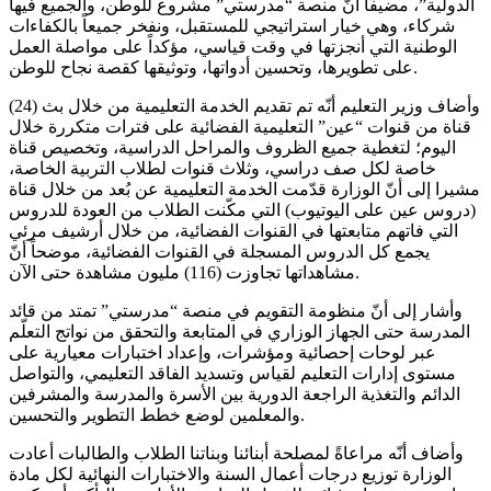
الدولية”، مضيفاً أنّ منصة “مدرستي” مشروع للوطن، والجميع فيها
شركاء، وهي خيار استراتيجي للمستقبل، ونفخر جميعاً بالكفاءات
الوطنية التي أنجزتها في وقت قياسي، مؤكداً على مواصلة العمل
على تطويرها، وتحسين أدواتها، وتوثيقها كقصة نجاح للوطن.
وأضاف وزير التعليم أنّه تم تقديم الخدمة التعليمية من خلال بث (24)
قناة من قنوات “عين” التعليمية الفضائية على فترات متكررة خلال
اليوم؛ لتغطية جميع الظروف والمراحل الدراسية، وتخصيص قناة
خاصة لكل صف دراسي، وثلاث قنوات لطلاب التربية الخاصة،
مشيرا إلى أنّ الوزارة قدّمت الخدمة التعليمية عن بُعد من خلال قناة
(دروس عين على اليوتيوب) التي مكّنت الطلاب من العودة للدروس
التي فاتهم متابعتها في القنوات الفضائية، من خلال أرشيف مرئي
يجمع كل الدروس المسجلة في القنوات الفضائية، موضحاً أنّ
مشاهداتها تجاوزت (116) مليون مشاهدة حتى الآن.
وأشار إلى أنّ منظومة التقويم في منصة “مدرستي” تمتد من قائد
المدرسة حتى الجهاز الوزاري في المتابعة والتحقق من نواتج التعلّم
عبر لوحات إحصائية ومؤشرات، وإعداد اختبارات معيارية على
مستوى إدارات التعليم لقياس وتسديد الفاقد التعليمي، والتواصل
الدائم والتغذية الراجعة الدورية بين الأسرة والمدرسة والمشرفين
والمعلمين لوضع خطط التطوير والتحسين.
وأضاف أنّه مراعاةً لمصلحة أبنائنا وبناتنا الطلاب والطالبات أعادت
الوزارة توزيع درجات أعمال السنة والاختبارات النهائية لكل مادة