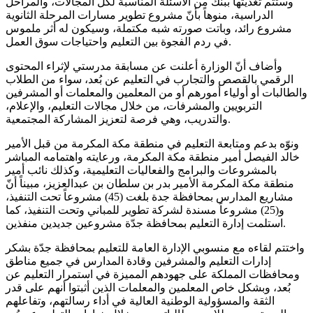
وستتم تغذيتها ببنك من الأسئلة المناسبة لكل المجالات، والمراحل
الدراسية، منوهاً بأنّ مشروع تطوير مسارات المرحلة الثانوية
مشروع رائد، وباتت صورته شبه مكتملة، وسيكون له أثر ملموس
في ردم الفجوة بين التعليم واحتياجات سوق العمل.
وأضاف أنّ الوزارة أعلنت عن مسابقة مدرستي لإثراء المحتوى
الرقمي بالقصص والتجارب في التعليم عن بُعد، سواء من الطلاب
والطالبات أو أولياء أمورهم أو من المعلمين والمعلمات أو المشرفين
التربويين والمشرفات، من خلال مجالات التعليم، والإعلام،
والتدريب، وهي فرصة لتعزيز المشاركة المجتمعية.
ونوّه بدعم ومتابعة التعليم في منطقة مكة المكرمة من قبل الأمير
خالد الفيصل أمير منطقة مكة المكرمة، ورعايته واهتمامه المباشر
بالمشروعات والبرامج والفعاليات التعليمية، وكذلك نائب أمير
منطقة مكة المكرمة الأمير بدر بن سلطان بن عبدالعزيز، مبيناً أنّ
مشاريع المدارس بمحافظة جدة بلغت (45) مشروعاً تحت التنفيذ،
و(25) مشروعاً مسندة لشركة تطوير للمباني وتحت التنفيذ، كما
استلمت إدارة التعليم بمحافظة جدّة مشروعين جديدين منفذين.
واختتم لقاءه مع منسوبي الإدارة العامة للتعليم بمحافظة جدّة بشكر
إدارات التعليم والمشرفين وقادة المدارس في جميع مناطق
ومحافظات المملكة على جهودهم المميزة في استمرار التعليم عن
بُعد، وبشكل خاص المعلمين والمعلمات الذين أثبتوا أنهم على قدر
الثقة والمسؤولية الوطنية العالية في أداء رسالتهم، وتفاعلهم