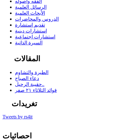
الفقه وأصوله
الرسائل العلمية
الأبحاث العلمية
الدروس والمحاضرات
تقديم استشارة
استشارات دينية
استشارات اجتماعية
السيرة الذاتية
المقالات
الطيرة والتشاوم
دعاء الصباح
حقيبة الرحيل..
فوائد الثلاثاء ٢١ صفر
تغريدات
Tweets by rs4it
احصائيات