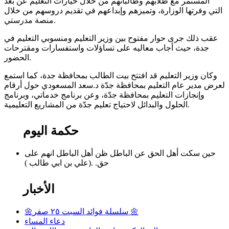
المستمر مع طلابهم وطالباتهم من خلال خيارات التعليم عن بُعد
التي وفرتها الوزارة، وتميزهم وإبداعهم في تقديم دروسهم من خلال
منصة مدرستي.
عقب ذلك جرى حوار مفتوح بين وزير التعليم ومنسوبي التعليم في
جدة، حيث أجاب معاليه على تساؤلات واستفسارات ومقترحات
الحضور.
وكان وزير التعليم قد افتتح بيت الطالب بمحافظة جدة، كما استمع
لعرض مدير عام التعليم بمحافظة جدّة د.سعد المسعودي حول أرقام
وإنجازات التعليم بمحافظة جدّة، وعن برنامج خدماتي، وبرنامج
الحلول والبدائل لاحتياج تعليم جدّة من المشاريع التعليمية.
حكمة اليوم
حين سكت أهل الحق عن الباطل ظن أهل الباطل انهم على
حق. .(علي بن ابي طالب )
الأخبار
🌼سلسلة فوائد السبت ٢٥ صفر 🌼
دعاء المساء