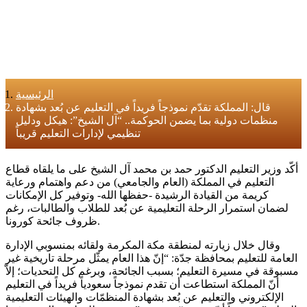
الرئيسية
قال: المملكة تقدّم نموذجاً فريداً في التعليم عن بُعد بشهادة
منظمات دولية بما يضمن الحوكمة.. “آل الشيخ”: هيكل ودليل
تنظيمي لإدارات التعليم قريباً
أكّد وزير التعليم الدكتور حمد بن محمد آل الشيخ على ما يلقاه قطاع
التعليم في المملكة (العام والجامعي) من دعم واهتمام ورعاية
كريمة من القيادة الرشيدة -حفظها الله- وتوفير كل الإمكانات
لضمان استمرار الرحلة التعليمية عن بُعد للطلاب والطالبات، رغم
ظروف جائحة كورونا.
وقال خلال زيارته لمنطقة مكة المكرمة ولقائه بمنسوبي الإدارة
العامة للتعليم بمحافظة جدّة: “إنّ هذا العام يمثّل مرحلة تاريخية غير
مسبوقة في مسيرة التعليم؛ بسبب الجائحة، وبرغم كل التحديات؛ إلاّ
أنّ المملكة استطاعت أن تقدم نموذجاً سعودياً فريداً في التعليم
الإلكتروني والتعليم عن بُعد بشهادة المنظمّات والهيئات التعليمية