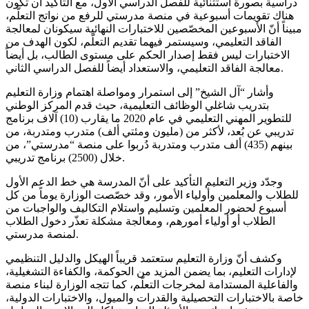
دراسية بصورة استثنائية للفصل الدراسي الأول، مع التأكيد أن تكون
هناك تقويمات أسبوعية في منصة مدرستي للرفع من نواتج التعلّم،
مبيناً أنّ الأسبوعين المخصّصين للاختبارات النهائية سيكونان لمعالجة
الفاقد التعليمي، وسيستمر فيهما تقديم التعلّم، لكون الهدف من
الاختبارات ليس فقط إصدار الحكم على مستوى الطالب، بل أيضاً
معالجة الفاقد التعليمي، والاستعداد أيضاً للفصل الدراسي الثاني.
وأشار “آل الشيخ” إلى استمرار ومواصلة اهتمام وزارة التعليم
بتدريب شاغلي الوظائف التعليمية، حيث قدم المركز الوطني
للتطوير المهني التعليمي في عام 2020 ما يقارب (10) آلاف برنامج
تدريبي عن بُعد، لأكثر من (مليون ومئتي ألف) متدرب ومتدربة، من
بينهم (435) ألف متدرب ومتدربة دُربوا على منصة “مدرستي”، من
خلال (2500) برنامج تدريبي.
وجدّد وزير التعليم التأكيد على أنّ المدرسة هي خط الدعم الأول
للطلاب والمعلمين وأولياء الأمور، وقد خصّصت الوزارة يوماً من كل
أسبوع لحضور المعلمين وتسليم واستلام التكاليف والواجبات من
الطلاب أو أولياء أمورهم، ومعالجة مشكلة تعذّر دخول الطلاب
لمنصة مدرستي.
وكشف أنّ وزارة التعليم ستعتمد قريباً الهيكل والدليل التنظيمي
لإدارات التعليم، بما يضمن المزيد من الحوكمة، والكفاءة التشغيلية،
والفاعلية المستدامة لمخرجات التعلّم، كما تتجه الوزارة لبناء منصة
خاصة بالاختبارات التحصيلية والقدرات والميول، والاختبارات الدولية،