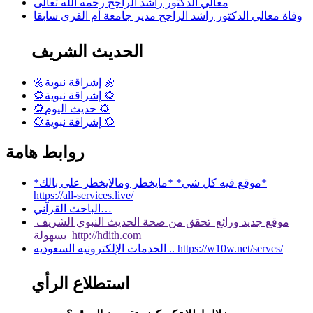
معالي الدكتور راشد الراجح رحمه الله تعالى
وفاة معالي الدكتور راشد الراجح مدير جامعة أم القرى سابقا
الحديث الشريف
🌼إشراقة نبوية 🌼
🌻إشراقة نبوية 🌻
🌻حديث اليوم 🌻
🌻إشراقة نبوية 🌻
روابط هامة
*موقع فيه كل شي* *مايخطر ومالايخطر على بالك*
https://all-services.live/
الباحث القرآني…
موقع جديد ورائع تحقق من صحة الحديث النبوي الشريف
بسهولة http://hdith.com
الخدمات الإلكترونيه السعوديه .. https://w10w.net/serves/
استطلاع الرأي