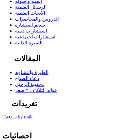
الفقه وأصوله
الرسائل العلمية
الأبحاث العلمية
الدروس والمحاضرات
تقديم استشارة
استشارات دينية
استشارات اجتماعية
السيرة الذاتية
المقالات
الطيرة والتشاوم
دعاء الصباح
حقيبة الرحيل..
فوائد الثلاثاء ٢١ صفر
تغريدات
Tweets by rs4it
احصائيات