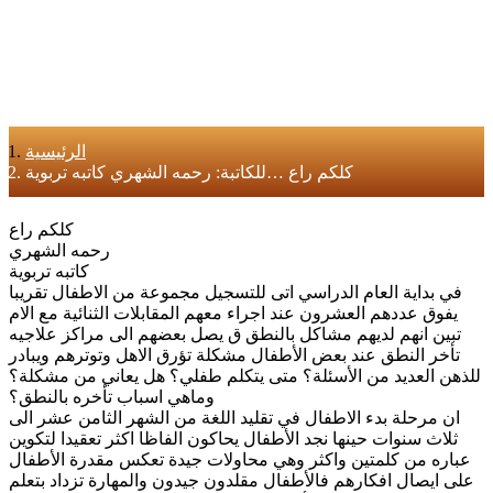
الرئيسية
كلكم راع …للكاتبة: رحمه الشهري كاتبه تربوية
كلكم راع
رحمه الشهري
كاتبه تربوية
في بداية العام الدراسي اتى للتسجيل مجموعة من الاطفال تقريبا
يفوق عددهم العشرون عند اجراء معهم المقابلات الثنائية مع الام
تبين انهم لديهم مشاكل بالنطق ق يصل بعضهم الى مراكز علاجيه
تأخر النطق عند بعض الأطفال مشكلة تؤرق الاهل وتوترهم ويبادر
للذهن العديد من الأسئلة؟ متى يتكلم طفلي؟ هل يعاني من مشكلة؟
وماهي اسباب تأخره بالنطق؟
ان مرحلة بدء الاطفال في تقليد اللغة من الشهر الثامن عشر الى
ثلاث سنوات حينها نجد الأطفال يحاكون الفاظا اكثر تعقيدا لتكوين
عباره من كلمتين واكثر وهي محاولات جيدة تعكس مقدرة الأطفال
على ايصال افكارهم فالأطفال مقلدون جيدون والمهارة تزداد بتعلم