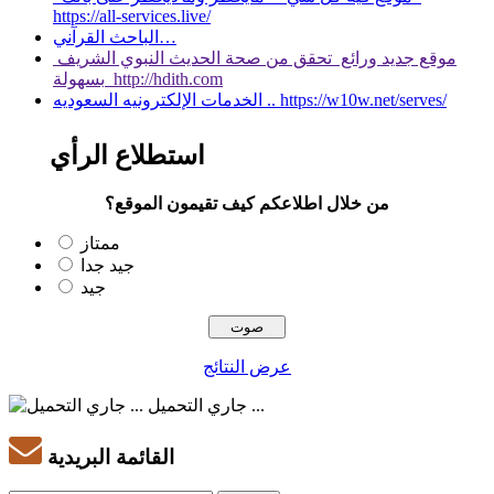
https://all-services.live/
الباحث القرآني…
موقع جديد ورائع تحقق من صحة الحديث النبوي الشريف
بسهولة http://hdith.com
الخدمات الإلكترونيه السعوديه .. https://w10w.net/serves/
استطلاع الرأي
من خلال اطلاعكم كيف تقيمون الموقع؟
ممتاز
جيد جدا
جيد
عرض النتائج
جاري التحميل ...
القائمة البريدية