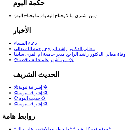
حكمة اليوم
{من اشترى ما لا يحتاج إليه باع ما يحتاج إليه}
الأخبار
دعاء المساء
معالي الدكتور راشد الراجح رحمه الله تعالى
وفاة معالي الدكتور راشد الراجح مدير جامعة أم القرى سابقا
🌼من أشهر علماء الشناقطة..🌼
الحديث الشريف
🌼إشراقة نبوية 🌼
🌻إشراقة نبوية 🌻
🌻حديث اليوم 🌻
🌻إشراقة نبوية 🌻
روابط هامة
*موقع فيه كل شي* *مايخطر ومالايخطر على بالك*