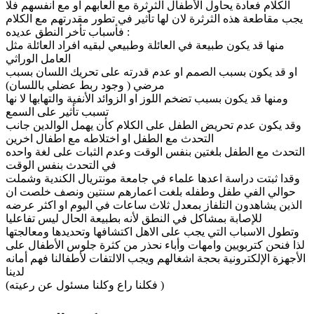
الكلام فعادة يحاول الأطفال الثرثرة مع العابهم او مع انفسهم فلا
يجب مقاطعة هذه الثرثرة لان لها تأثير في تطور مقدرتهم مع الكلام
فأسباب تأخر النطق عديده :
منها قد يكون طبيعة في العائلة وطبيعي لبقيه افراد العائلة مثل
العامل الوراثي
او قد يكون بسبب الصمم او عدم قدرته على تحريك اللسان بسبب
مرضي ( وجود ربط عضلي باللسان)
ومنها قد يكون بسبب تضخم اللوز او الزوائد الأنفية والتهابها لا نها
تسبب تأثير على السمع
وقد يكون عدم تحريض الطفل على الكلام كأن يهمل الوالدين جانب
التحدث مع الطفل او اختلاطه مع اطفال اخرين
التحدث مع الطفل بلغتين بنفس الوقت وعدم الثبات على لغة واحده
في التحدث بنفس الوقت
وقدا ثبتت دراسة اعدها علماء في جامعة مونتريال الكندية وشملت
حوالي الفي طفل وطفله بلغت اعمارهم سنتين ونصف خلصت ان
الذين يشاهدون التلفاز بمعدل ثلاث ساعات في اليوم او اكثر عرضه
للإصابة بمشاكل في النطق لأنه بطبيعة الحال ليس تفاعليا
وتطول الاسباب التي يجب على الاهل اكتشافها وتحديدها ومعالجتها
لذا فنحن كتربويين وامهات وأباء نحذر من كثرة جلوس الأطفال على
الأجهزة الإلكترونية بحجة اشغالهم ويجب الالتفات لأطفالنا فهم أمانه
لدينا
(فكلنا راع وكلنا مسئول عن رعيته )