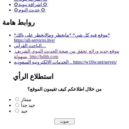
🌻إشراقة نبوية 🌻
🌻حديث اليوم 🌻
روابط هامة
*موقع فيه كل شي* *مايخطر ومالايخطر على بالك*
https://all-services.live/
الباحث القرآني…
موقع جديد ورائع تحقق من صحة الحديث النبوي الشريف
بسهولة http://hdith.com
الخدمات الإلكترونيه السعوديه .. https://w10w.net/serves/
استطلاع الرأي
من خلال اطلاعكم كيف تقيمون الموقع؟
ممتاز
جيد جدا
جيد