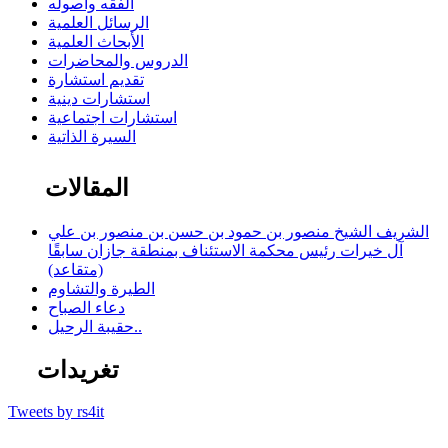
الفقه وأصوله
الرسائل العلمية
الأبحاث العلمية
الدروس والمحاضرات
تقديم استشارة
استشارات دينية
استشارات اجتماعية
السيرة الذاتية
المقالات
الشريف الشيخ منصور بن حمود بن حسن بن منصور بن علي
آل خيرات رئيس محكمة الاستئناف بمنطقة جازان سابقًا
(متقاعد)
الطيرة والتشاوم
دعاء الصباح
حقيبة الرحيل..
تغريدات
Tweets by rs4it