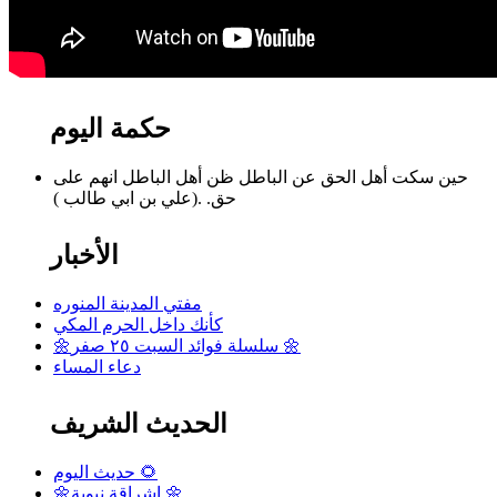
حكمة اليوم
حين سكت أهل الحق عن الباطل ظن أهل الباطل انهم على
حق. .(علي بن ابي طالب )
الأخبار
مفتي المدينة المنوره
كأنك داخل الحرم المكي
🌼سلسلة فوائد السبت ٢٥ صفر 🌼
دعاء المساء
الحديث الشريف
حديث اليوم 🌻
🌼إشراقة نبوية 🌼