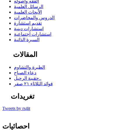
الفقه وأصوله
الرسائل العلمية
الأبحاث العلمية
الدروس والمحاضرات
تقديم استشارة
استشارات دينية
استشارات اجتماعية
السيرة الذاتية
المقالات
الطيرة والتشاوم
دعاء الصباح
حقيبة الرحيل..
فوائد الثلاثاء ٢١ صفر
تغريدات
Tweets by rs4it
احصائيات