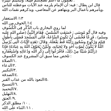
تَعْلَمُونَ مَا أَعْلَمُ لَضَحِكْتُمْ قَلِيلا، وَلبَكَيْتُمْ كَثِيرًا) .
قال ابن بطال : فيه: أن الإمام يلزمه عند الآيات موعظته للناس
ويأمرهم بأعمال البر وينهاهم عن المعاصى، ويذكرهم نقمات الله.
١٣/ الاستغفار
١٤/ الخوف من الله
لما روى البخاري باب الذِّكْرِ فِى الْكُسُوفِ
وفيه قال أَبُو مُوسَى : خَسَفَتِ الشَّمْسُ، فَقَامَ النَّبِىُّ (صلى الله عليه
وسلم) ، فَزِعًا فَخْشَى أَنْ تَكُونَ السَّاعَةُ، فَأَتَى الْمَسْجِدَ فَصَلَّى بِأَطْوَلِ
قِيَامٍ وَرُكُوعٍ وسُجُودٍ رَأَيْتُهُ قَطُّ يَفْعَلُهُ، وَقَالَ: (هَذِهِ الآيَاتُ الَّتِى يُرْسِلُ
اللَّهُ لا تَكُونُ لِمَوْتِ أَحَدٍ وَلا لِحَيَاتِهِ، وَلَكِنْ: يُخَوِّفُ اللَّهُ بِهِ عِبَادَهُ) فَإِذَا
رَأَيْتُمْ شَيْئًا مِنْ ذَلِكَ، فَافْزَعُوا إِلَى ذِكْرِ اللَّه وَدُعَائِهِ وَاسْتِغْفَارِهِ)
تلخص مما سبق أن المشروع عند الكسوف :
١/الصلاة.
٢/الدعاء.
٣/التكبير.
٤/الصدقة.
٥/التعوذ بالله من عذاب القبر.
٦/التسبيح.
٧/التحميد.
٨/التهليل.
٩/ العتق.
١٠/ مطلق الذكر .
١١/ الثناء على الله .