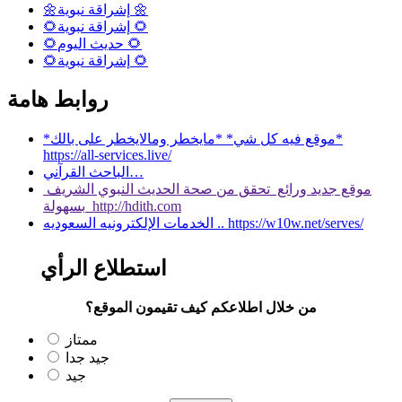
🌼إشراقة نبوية 🌼
🌻إشراقة نبوية 🌻
🌻حديث اليوم 🌻
🌻إشراقة نبوية 🌻
روابط هامة
*موقع فيه كل شي* *مايخطر ومالايخطر على بالك*
https://all-services.live/
الباحث القرآني…
موقع جديد ورائع تحقق من صحة الحديث النبوي الشريف
بسهولة http://hdith.com
الخدمات الإلكترونيه السعوديه .. https://w10w.net/serves/
استطلاع الرأي
من خلال اطلاعكم كيف تقيمون الموقع؟
ممتاز
جيد جدا
جيد