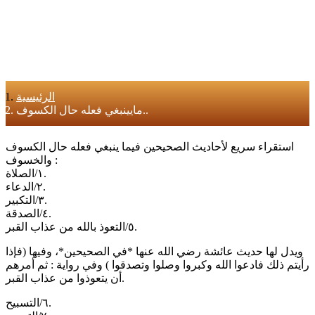
الرئيسية
مايينبغي فعله حال الكسوف..
استقراء سريع لأحاديث الصحيحين فيما ينبغي فعله حال الكسوف
والخسوف :
١/الصلاة.
٢/الدعاء.
٣/التكبير.
٤/الصدقة.
٥/التعوذ بالله من عذاب القبر.
ويدل لها حديث عائشة رضي الله عنها *في الصحيحين*، وفيها (فإذا
رأيتم ذلك فادعوا الله وكبروا وصلوا وتصدقوا ) وفي رواية : ثم أمرهم
أن يتعوذوا من عذاب القبر.
٦/التسبيح.