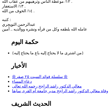
١٢/ موعظة الناس وترهيبهم من عقاب الله .
١٣/ الاستغفار .
١٤/ الخوف من الله .
كتبه :
عبدالرحمن التويجري
عامله الله بلطفه وكل من قرأه ونشره ووالديه .. آمين
حكمة اليوم
{من اشترى ما لا يحتاج إليه باع ما يحتاج إليه}
الأخبار
🌼سلسلة فوائد السبت ٢٥ صفر 🌼
دعاء المساء
معالي الدكتور راشد الراجح رحمه الله تعالى
وفاة معالي الدكتور راشد الراجح مدير جامعة أم القرى سابقا
الحديث الشريف