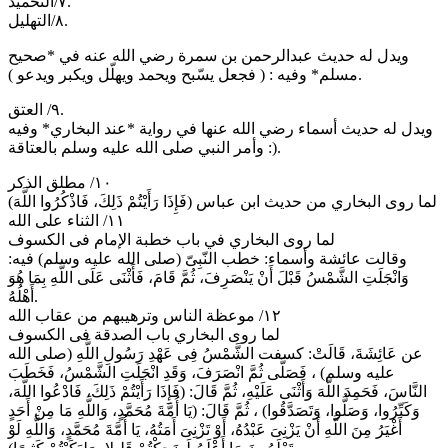
٧/التحميد.
٨/التهليل.
ويدل له حديث عبدالرحمن بن سمرة رضي الله عنه في *صحيح
مسلم* وفيه : ( فجعل يسّبح ويحمد ويهلّل ويكبر ويدعو ).
٩/ العتق.
ويدل له حديث أسماء رضي الله عنها في رواية *عند البخاري* وفيه
: وأمر النبي صلى الله عليه وسلم بالعتاقة).
١٠/ مطلق الذكر
لما روى البخاري من حديث ابن عباس (فَإِذَا رَأَيْتُمْ ذَلِكَ، فَاذْكُرُوا اللَّهَ)
١١/ الثناء على الله
لما روى البخاري في باب خطبة الإمام فى الكسوف
وقالت عائشة وأسماء: خطب النّبِىّ (صلى الله عليه وسلم) فيه:
وَانْجَلَتِ الشَّمْسُ قَبْلَ أَنْ يَنْصَرِفَ، ثُمَّ قَامَ، فَأَثْنَى عَلَى اللَّهِ بِمَا هُوَ
أَهْلُهُ.
١٢/ موعظة الناس وترهيبهم من عقاب الله
لما روى البخاري باب الصدقة فى الكسوف
عن عَائِشَةَ، قَالَتْ: كسفت الشَّمْسُ فِى عَهْدِ رَسُولِ اللَّهِ (صلى الله
عليه وسلم) ، فَصَلَّى ثُمَّ انْصَرَفَ، وَقَدِ انْجَلَتِ الشَّمْسُ، فَخَطَبَ
النَّاسَ، فَحَمِدَ اللَّهَ وَأَثْنَى عَلَيْهِ، ثُمَّ قَالَ: (فَإِذَا رَأَيْتُمْ ذَلِكَ، فَادْعُوا اللَّهَ،
وَكَبِّرُوا، وَصَلُّوا، وَتَصَدَّقُوا) ، ثُمَّ قَالَ: (يَا أُمَّةَ مُحَمَّدٍ، وَاللَّهِ مَا مِنْ أَحَدٍ
أَغْيَرُ مِنَ اللَّهِ أَنْ يَزْنِىَ عَبْدُهُ، أَوْ تَزْنِىَ أَمَتُهُ، يَا أُمَّةَ مُحَمَّدٍ، وَاللَّهِ لَوْ