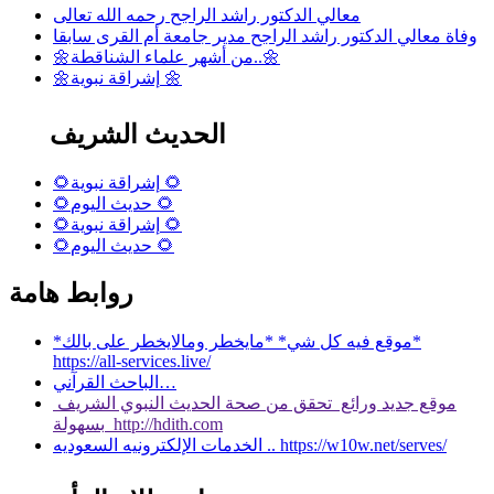
معالي الدكتور راشد الراجح رحمه الله تعالى
وفاة معالي الدكتور راشد الراجح مدير جامعة أم القرى سابقا
🌼من أشهر علماء الشناقطة..🌼
🌼إشراقة نبوية 🌼
الحديث الشريف
🌻إشراقة نبوية 🌻
🌻حديث اليوم 🌻
🌻إشراقة نبوية 🌻
🌻حديث اليوم 🌻
روابط هامة
*موقع فيه كل شي* *مايخطر ومالايخطر على بالك*
https://all-services.live/
الباحث القرآني…
موقع جديد ورائع تحقق من صحة الحديث النبوي الشريف
بسهولة http://hdith.com
الخدمات الإلكترونيه السعوديه .. https://w10w.net/serves/