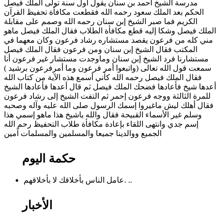
مدرسة الشيخ أحمد بن سنان يقول أول سنة تولى الملك فيصل
الحكم بعد الملك سعود رحمه الله فقطعت مكافأة تحفيظ القرآن
الكريم فما صبر الشيخ إبن سنان رحمه الله وصمم على مقابلة
الملك فيصل وشكا إليه قطع مكافأة الطلاب فقال الملك فيصل ماهو
مني كله من فرعون يقصد مستشاره رشاد فرعون وكان معهما في
المكتب فقال الشيخ إبن سنان ومن فرعون فقال الملك فيصل
مستشارنا فرد الشيخ إبن سنان وماوجدت مستشار غير فرعون أنا
سمعت قول الله تعالى (واتبعوا أمر فرعون وما أمرفرعون برشيد )
فقال الملك فيصل رحمه الله كأني أسمع هذه الآية من كتاب الله
أعدها شيخ فأعادها فضحك الملك فيصل ثم قال أعدها فأعادها الشيخ
للمرة الثالثة ووجه فرعون إحمر ثم التفت الشيخ إلى رشاد فرعون
فقال أهلك ليش ماغيروا إسمك الرسول صلى الله عليه وآله وصحبه
وسلم غير الأسماء القبيحة فقال والله ياشيخ هذا ماهو إسمي هذا
إسم جدي وانتهى اللقاء بإعادة مكافأة طلاب التحفيظ رحم الله
الجميع ووالدينا جميعا والمسلمين والمسلمات آمين
حكمة اليوم
عامل الناس بأخلاقك لا بأخلاقهم. ..
الأخبار