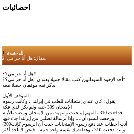
احصائيات
الرئيسية
مقال: هل أنا حرامي..
هل أنا حرامي؟؟!!
أحد الإخوة السودانيين كتب مقالا جميلا بعنوان “هل أنا حرامي؟؟”
يذكر فيه موقفان حصلا معه.
الموقف الأول :
يقول : كان عندي إمتحانات للطب في إيرلندا ، وكانت رسوم
الإمتحان 309 جنيه ولم يكن لدي فكة
فدفعت 310 ، المهم إمتحنت وانتهيت من الإمتحان ومضت الأيام
ورجعت للسودان…..وإذا برسالة تصلني من إيرلندا جاء فيها
(أنت أخطات عند دفع رسوم الإمتحانات حيث أن الرسوم كانت309
وأنت دفعت 310 ، وهذا شيك بقيمة واحد جنيه…فنحن لا نأخذ أكثر