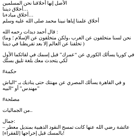
الأصل إنها أخلاقنا نحن المسلمين
أخلاق ديننا…
أخلاق مبادءنا…
أخلاق علمنا إياها نبينا محمد صلى الله عليه وسلم
قال أحمد ديدات رحمه الله :
(نحن لسنا متخلفون عن الغرب ،ولكن متخلفون عن الإسلام ؛ وما
تخلفنا عن العالم إلا بعد تفريطنا في ديننا )
في كوريا يسألك الكوري عن “عمرك” قبل إسمك في لقائكما الأول
لكي يتحدث معك بلغة تليق بسنّك
#حكمة
و في القاهرة يسألك المصري عن مهنتك حتى يناديك بـ “الباش
مهندس” أو “البيه”
#مصلحة
من الجماليات..
جمال:
– عائشة رضي الله عنها كانت تمسح النقود الذهبية بمنديل معطر
بالمسك قبل إخراجها [للفقراء]!