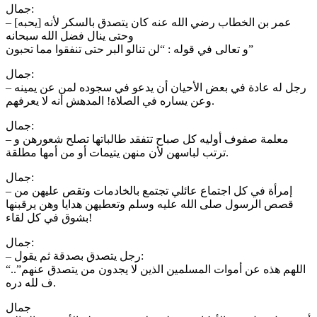
جمال:
– عمر بن الخطاب رضي الله عنه كان يتصدق بالسكر لأنه [يحبه]
وحتى ينال فضل الله سبحانه
و تعالى في قوله : “لن تنالو البر حتى تنفقوا مما تحبون”
جمال:
– رجل له عادة في بعض الأحيان أن يدعو في سجوده لمن عن يمينه
وعن يساره في الصلاة! المدهش أنه لا يعرفهم.
جمال:
– معلمة صفوف أوليه كل صباح تتفقد طالباتها تصلح شعورهن و
ترتب لباسهن لأن منهن يتيمات أو من أمها مطلقة.
جمال:
– إمرأة في كل اجتماع عائلي تجتمع بالخادمات وتقص عليهن من
قصص الرسول صلى الله عليه وسلم وتعطيهن هدايا وهن يرقبنها
بشوق في كل لقاء!
جمال:
– رجل يتصدق بصدقة ثم يقول:
“اللهم هذه عن أموات المسلمين الذين لا يجدون من يتصدق عنهم”..
ف لله دره.
جمال