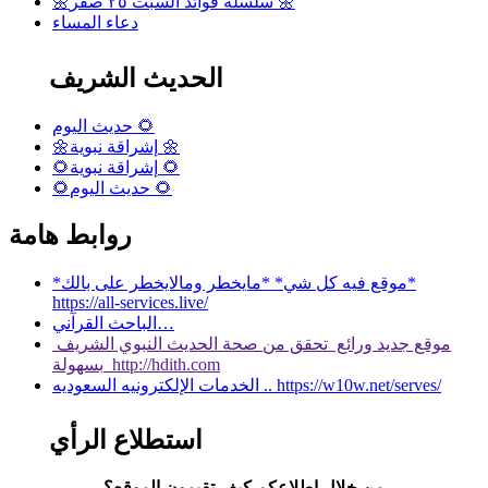
🌼سلسلة فوائد السبت ٢٥ صفر 🌼
دعاء المساء
الحديث الشريف
حديث اليوم 🌻
🌼إشراقة نبوية 🌼
🌻إشراقة نبوية 🌻
🌻حديث اليوم 🌻
روابط هامة
*موقع فيه كل شي* *مايخطر ومالايخطر على بالك*
https://all-services.live/
الباحث القرآني…
موقع جديد ورائع تحقق من صحة الحديث النبوي الشريف
بسهولة http://hdith.com
الخدمات الإلكترونيه السعوديه .. https://w10w.net/serves/
استطلاع الرأي
من خلال اطلاعكم كيف تقيمون الموقع؟