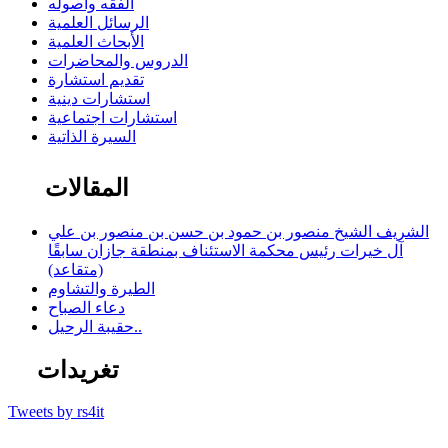
الفقه وأصوله
الرسائل العلمية
الأبحاث العلمية
الدروس والمحاضرات
تقديم استشارة
استشارات دينية
استشارات اجتماعية
السيرة الذاتية
المقالات
الشريف الشيخ منصور بن حمود بن حسن بن منصور بن علي
آل خيرات رئيس محكمة الاستئناف بمنطقة جازان سابقًا
(متقاعد)
الطيرة والتشاوم
دعاء الصباح
حقيبة الرحيل..
تغريدات
Tweets by rs4it