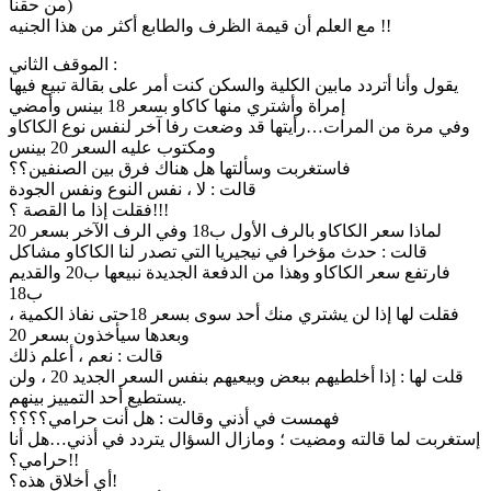
من حقنا)
مع العلم أن قيمة الظرف والطابع أكثر من هذا الجنيه !!
الموقف الثاني :
يقول وأنا أتردد مابين الكلية والسكن كنت أمر على بقالة تبيع فيها
إمراة وأشتري منها كاكاو بسعر 18 بينس وأمضي
وفي مرة من المرات…رأيتها قد وضعت رفا آخر لنفس نوع الكاكاو
ومكتوب عليه السعر 20 بينس
فاستغربت وسألتها هل هناك فرق بين الصنفين؟؟
قالت : لا ، نفس النوع ونفس الجودة
فقلت إذا ما القصة ؟!!!
لماذا سعر الكاكاو بالرف الأول ب18 وفي الرف الآخر بسعر 20
قالت : حدث مؤخرا في نيجيريا التي تصدر لنا الكاكاو مشاكل
فارتفع سعر الكاكاو وهذا من الدفعة الجديدة نبيعها ب20 والقديم
ب18
فقلت لها إذا لن يشتري منك أحد سوى بسعر 18حتى نفاذ الكمية ،
وبعدها سيأخذون بسعر 20
قالت : نعم ، أعلم ذلك
قلت لها : إذا أخلطيهم ببعض وبيعيهم بنفس السعر الجديد 20 ، ولن
يستطيع أحد التمييز بينهم.
فهمست في أذني وقالت : هل أنت حرامي؟؟؟؟
إستغربت لما قالته ومضيت ؛ ومازال السؤال يتردد في أذني…هل أنا
حرامي؟!!
أي أخلاق هذه؟!