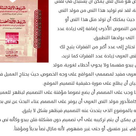
ص هو مثال لنص يمكن أن يستبدل في نفس
، لقد تم توليد هذا النص من مولد النص
 حيث يمكنك أن تولد مثل هذا النص أو
من النصوص الأخرى إضافة إلى زيادة عدد
التى يولدها التطبيق.
 تحتاج إلى عدد أكبر من الفقرات يتيح لك
نص العربى زيادة عدد الفقرات كما تريد،
 يبدو مقسما ولا يحوي أخطاء لغوية، مولد
عربى مفيد لمصممي المواقع على وجه الخصوص، حيث يحتاج العميل فى
يان أن يطلع على صورة حقيقية لتصميم الموقع.
 وجب على المصمم أن يضع نصوصا مؤقتة على التصميم ليظهر للعمي
املاً،دور مولد النص العربى أن يوفر على المصمم عناء البحث عن نص بدي
ه بالموضوع الذى يتحدث عنه التصميم فيظهر بشكل لا يليق.
ص يمكن أن يتم تركيبه على أي تصميم دون مشكلة فلن يبدو وكأنه نص 
، غير منسق، أو حتى غير مفهوم. لأنه مازال نصاً بديلاً ومؤقتاً.