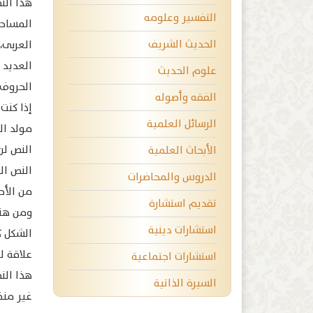
هذا الن
التفسير وعلومه
المساحة
الحديث الشريف
العربى،
العديد 
علوم الحديث
الحروف 
الفقه وأصوله
إذا كنت
الرسائل العلمية
مولد ال
النص لن
الأبحاث العلمية
النص ال
الدروس والمحاضرات
من الأح
تقديم استشارة
ومن هنا
استشارات دينية
الشكل ك
علاقة ل
استشارات اجتماعية
هذا الن
السيرة الذاتية
غير منظم