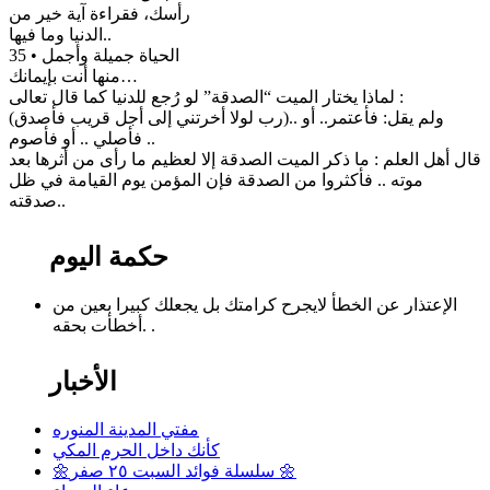
رأسك، فقراءة آية خير من
الدنيا وما فيها..
35 • الحياة جميلة وأجمل
منها أنت بإيمانك…
لماذا يختار الميت “الصدقة” لو رُجع للدنيا كما قال تعالى :
(رب لولا أخرتني إلى أجل قريب فأصدق).. ولم يقل: فأعتمر.. أو
فأصلي .. أو فأصوم ..
قال أهل العلم : ما ذكر الميت الصدقة إلا لعظيم ما رأى من أثرها بعد
موته .. فأكثروا من الصدقة فإن المؤمن يوم القيامة في ظل
صدقته..
حكمة اليوم
الإعتذار عن الخطأ لايجرح كرامتك بل يجعلك كبيرا بعين من
أخطأت بحقه. .
الأخبار
مفتي المدينة المنوره
كأنك داخل الحرم المكي
🌼سلسلة فوائد السبت ٢٥ صفر 🌼