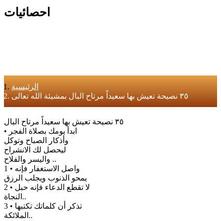
احصائيات
الرئيسية
٣٥ نصيحة تعيش بها سعيداً مرتاح البال بمشيئة الله تعالى
٣٥ نصيحة تعيش بها سعيداً مرتاح البال
• ابدأ يومك بصلاة الفجر
وأذكار الصباح وتوكل
ليحصل لك الانشراح
واليسر والفلاح ..
1 • واصل الاستغفار فإنه
يمحو الذنوب ويجلب الرزق
2 • لا تقطع الدعاء فإنه حبل
النجاة..
3 • تذكر أن كلماتك تكتبها
الملائكة..