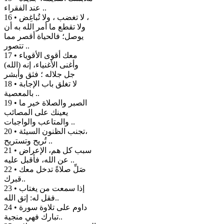
عند الفقراء ..
16 • لا تغضب ، ولا تُباغِض ،
ولا تقطع ما أمر الله به أن
يوصل؛ فالحياة أقصر مما
تتصور ..
17 • معك أقوى الأقوياء
وأغنى الأغنياء، إنه (الله)
جل جلاله ؛ فثق وأبشر
18 • لا تغلق باب الإجابة
بالمعصية ..
19 • الصبر والصلاة خير ما
يعينك على المصائب
والمتاعب والواجبات ..
20 • تجنب الظنون السيئة،
تُريح وتستريح ..
21 • سبب كل هم، الإعراض
عن الله، فأقبل عليه ..
22 • صَلِّ صلاةً تدخل معك
قبرك..
23 • إذا سمعت من يغتاب
فقل له: إتق الله..
24 • داوم على تلاوة سورة
تبارك فهي منجية..