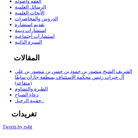
الفقه وأصوله
الرسائل العلمية
الأبحاث العلمية
الدروس والمحاضرات
تقديم استشارة
استشارات دينية
استشارات اجتماعية
السيرة الذاتية
المقالات
الشريف الشيخ منصور بن حمود بن حسن بن منصور بن علي
آل خيرات رئيس محكمة الاستئناف بمنطقة جازان سابقًا
(متقاعد)
الطيرة والتشاوم
دعاء الصباح
حقيبة الرحيل..
تغريدات
Tweets by rs4it