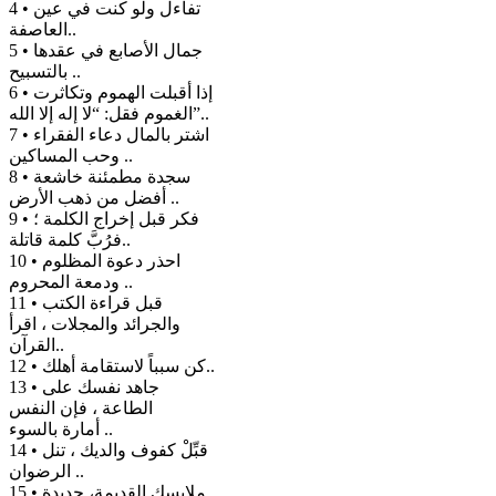
4 • تفاءل ولو كنت في عين
العاصفة..
5 • جمال الأصابع في عقدها
بالتسبيح ..
6 • إذا أقبلت الهموم وتكاثرت
الغموم فقل: “لا إله إلا الله”..
7 • اشتر بالمال دعاء الفقراء
وحب المساكين ..
8 • سجدة مطمئنة خاشعة
أفضل من ذهب الأرض ..
9 • فكر قبل إخراج الكلمة ؛
فرُبَّ كلمة قاتلة..
10 • احذر دعوة المظلوم
ودمعة المحروم ..
11 • قبل قراءة الكتب
والجرائد والمجلات ، اقرأ
القرآن..
12 • كن سبباً لاستقامة أهلك..
13 • جاهد نفسك على
الطاعة ، فإن النفس
أمارة بالسوء ..
14 • قبِّلْ كفوف والديك ، تنل
الرضوان ..
15 • ملابسك القديمة، جديدة