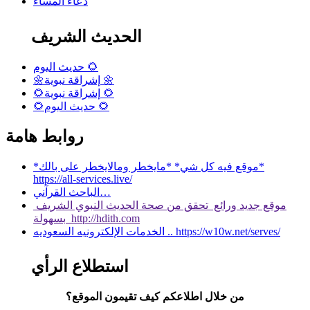
دعاء المساء
الحديث الشريف
حديث اليوم 🌻
🌼إشراقة نبوية 🌼
🌻إشراقة نبوية 🌻
🌻حديث اليوم 🌻
روابط هامة
*موقع فيه كل شي* *مايخطر ومالايخطر على بالك*
https://all-services.live/
الباحث القرآني…
موقع جديد ورائع تحقق من صحة الحديث النبوي الشريف
بسهولة http://hdith.com
الخدمات الإلكترونيه السعوديه .. https://w10w.net/serves/
استطلاع الرأي
من خلال اطلاعكم كيف تقيمون الموقع؟