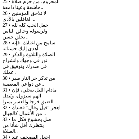
25 • المحروم، من حرم صلاة
خاشعة وعينا دامعة..
26 • لا تلاحق المؤمنين
الغافلين بالأذى ..
27 • اجعل الحب كله لله
ولرسوله وخالق الناس
بخلق حسن ..
28 • سامح من اغتابك، فإنه
أهدى إليك حسناته..
29 • الصلاة والتلاوة والذكر
نور في وجهك وانشراح
في صدرك وتوفيق في
عملك .
30 • من تذكر حر النار صبر
عن دواعي المعصية..
31 • مادام الليل ينجلي، فإن
الهم سيزول، ويُبدل
الضيق فرجا والعسر يسرا..
32 • اهجر “قيل وقال” فعندك
من الأعمال كالجبال ..
33 • صل بخشوع فكل ما
ينتظرك أقل شأنا من
الصلاة..
34 • اجعل المصحف عند