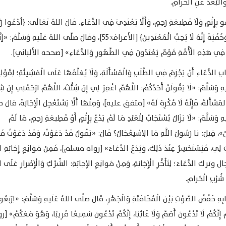
الْبُعْدُ عَنِ الحَرامِ.
ْعُو بِإِثْمٍ وَلَا قَطِيعَةِ رَحِمٍ، وَأَلَّا يَعْتَدِيَ فِي الدُّعَاءِ. قَالَ اللهُ تَعَالَى: ﴿اُدْعُوا رَبّ
تَضَرُّعًا وَخُفْيَةً إِنَّهُ لَا يُحِبُّ الْمُعْتَدِينَ﴾ [الأعراف:55]، وَقَالَ صلَّى اللهُ عَلَيهِ وَسَلَّمَ: «
فِي هَذِهِ الْأُمَّةِ قَوْمٌ يَعْتَدُونَ فِي الطَّهُورِ وَالدُّعَاءِ» [صححه الألباني].
بِ الدُّعَاءِ أَنْ يَجْزِمَ فِي الطَّلَبِ وَالْمَسْأَلَةِ، وَلَا يُعَلِّقَهَا عَلَى الْمَشِيئَةِ؛ لِقَوْل
هِ وَسَلَّمَ: «لَا يَقُولَنَّ أَحَدُكُمْ: اللَّهُمَّ اغْفِرْ لِي إِنْ شِئْتَ، اللَّهُمَّ ارْحَمْنِي إِنْ شِ
المَسْأَلَةَ، فَإِنَّهُ لَا مُكْرِهَ لَهُ» [متفق عليه]، وَمِنْهَا أَلَّا يَسْتَعْجِلَ الْإِجَابَةَ، قالَ 
ِ وَسَلَّمَ: «لَا يَزَالُ يُسْتَجَابُ لِلْعَبْدِ مَا لَمْ يَدْعُ بِإِثْمٍ أَوْ قَطِيعَةِ رَحِمٍ، مَا لَمْ
ْ»، قِيلَ: يَا رَسُولَ اللَّهِ مَا الِاسْتِعْجَالُ؟ قَالَ: «يَقُولُ قَدْ دَعَوْتُ، وَقَدْ دَعَوْتُ فَلَ
 لِي، فَيَسْتَحْسِرُ عِنْدَ ذَلِكَ، وَيَدَعُ الدُّعَاءَ» [رواه مسلم]، فَمِنَ مَوَانِعِ إِجَابَةِ ال
ترك الدُّعَاءَ؛ لِتَأَخُّرِ الْإِجَابَةِ، وَمِنْ مَوانِعِ الإِجابَةِ: الشِّرْكِ وَالْإِصْرارِ عَلَى الذ
ْ شُرْبِ الْحَرامِ.
بِهِ خَفْضُ الصَّوْتِ بَيْنَ الْمُخَافَتَةِ وَالْجَهْرِ، قَالَ صلَّى اللهُ عَلَيهِ وَسَلَّمَ: «اِرْبَعُ
ْ إِنَّكُمْ لَا تَدْعُونَ أَصَمَّ وَلَا غَائِبًا، إِنَّكُمْ تَدْعُونَ سَمِيعًا قَرِيبًا، وَهُوَ مَعَكُمْ» [