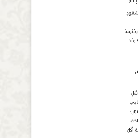
بِاللهِ.
مَسْعُودٍ
خْتَتِمَهُ
 عِنْدَ
تِ
سُّلِ
نَادِي
ْرَارِ﴾
اجَةِ،
ِ أَكْلُ