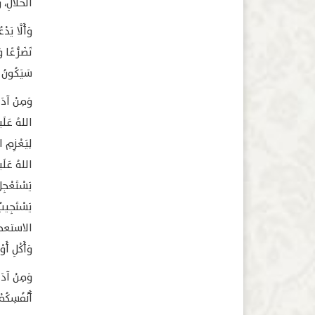
الحلالِ، وَ
وَأَلَّا يَد
سَيَكُونُ 
وَمِنْ آدَا
اللهُ عَلَي
لِيَعْزِمِ 
اللهُ عَلَيه
يَسْتَعْجِل
يَسْتَجِيبُ
الاستعجال و
وَأَكْلِ أَو
وَمِنْ آدَا
أَنْفُسِكُم