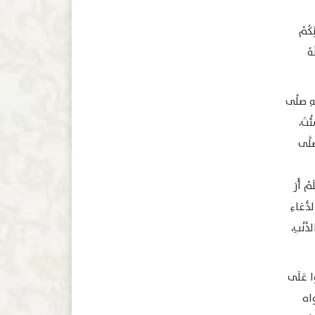
َكُمْ
إنَّهُ
ِهِ صلَّى
ئْتَ،
صلَّى
مْ أَرَ
دُّعَاءِ
َّنْبِ،
وا عَلَى
رواه