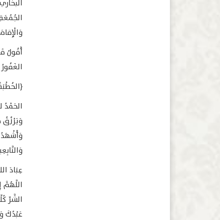
البخاري ومس
الجُمُعَةِ،
وَالْإِقامَة
أَقُولُ قَو
الغَفُورُ ا
﴿الخُطْبَةُ 
الحَمْدُ لل
وَيَرْزُقُ م
وَأَشْهَدُ 
وَالتَّابِعِ
عِبَادَ الل
اللَّهُمَّ إ
الشَّرِّ كُل
عَبْدُكَ وَن