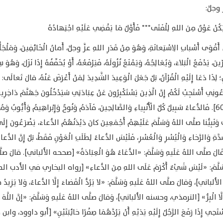
 وجلَّ:
يَكُنْ عَوْنٌ مِنَ اللهِ لِلْفَتَى*** فَأَوَّلُ مَا يَقْضِي عَلَيْهِ اجْتِهادُهُ
 أَقْوَى أَسْبابِ الِاسْتِعانَةِ، وَهُوَ مِنْ قَدَرِ اللهِ عزَّ وجلَّ، أَمانُ الْخَائِفِينَ، وَمَلْجَأُ
َ، يَدْفَعُ الْبَلاءَ، وَيُعَالِجُهُ، وَيَمْنَعُ نُزُولَهُ، فَيَرْفَعُهُ، أَوْ يُخَفِّفُهُ إِذَا نَزَلَ، وَهُوَ سِ
؛ لِذَا دَعَا إِلَيْهِ الْقُرْآنُ، بَلْ جَعَلَ الْوَعِيدَ الشَّدِيدَ لِمَنْ أَعْرَضَ عَنْهُ، قالَ تَعالَى: 
دْعُونِي أَسْتَجِبْ لَكُمْ إِنَّ الَّذِينَ يَسْتَكْبِرُونَ عَنْ عِبَادَتِي سَيَدْخُلُونَ جَهَنَّمَ دَاخِرِي
[غافر: ٦٠]. فَالدُّعاءُ سَبِيلُ كُلِّ الْأَنْبِياءِ وَالصَّالِحِينَ، فَآدَمُ وَنُوحٌ وَإِبْراهِيمُ وَأَيُّوبُ 
نَبِيُّنا صلَّى اللهُ وَسَلَّمَ عَلَيْهِمْ أَجْمَعِينَ كانَ دَيْدَنُهُمُ الدُّعاءَ، يَضْرَعُونَ إِلَى 
َةِ وَالرَّخاءِ وَالْيُسْرِ وَالْعُسْرِ، فَلَيْسَ الدُّعاءُ لِطَلَبِ الْعَوْنِ فَقَطْ، بَلْ إِنَّ الدُّعاء
قَالَ صلَّى اللهُ عَلَيهِ وَسَلَّمَ: «الدُّعَاءُ هُوَ الْعِبَادَةُ» [صححه الألباني]. قالَ صلّ
َسَلَّمَ: «لَيْسَ شَيْءٌ أَكْرَمَ عَلَى اللهِ مِنَ الدُّعاءِ» [رواه البخاري في الأدب ال
باني]، وَقالَ صلَّى اللهُ عَلَيهِ وَسَلَّمَ: «لا يَرُدُّ الْقَضاءَ إِلَّا الدُّعاءُ، وَلا يَزِيدُ
إِلَّا الْبِرُّ» [الترمذي، وحسنه الألباني]، وَقالَ صلَّى اللهُ عَلَيهِ وَسَلَّمَ: «إنَّ اللَّهَ ح
ْتَحِي إِذَا رَفَعَ الرَّجُلُ إِلَيْهِ يَدَيْهِ أَنْ يَرُدَّهُمَا صِفْرًا خائِبَتَيْنِ» [أبو داوود، وا