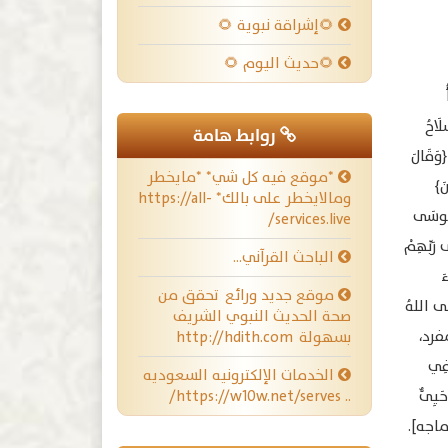
🌻إشراقة نبوية 🌻
🌻حديث اليوم 🌻
لَاحُ
روابط هامة
﴿وَقَالَ
*موقع فيه كل شي* *مايخطر
نَ﴾
ومالايخطر على بالك* https://all-
وَمُوسَى
services.live/
رَبِّهِمْ
الباحث القرآني…
َ
موقع جديد ورائع تحقق من
َى اللهُ
صحة الحديث النبوي الشريف
مفرد،
بسهولة http://hdith.com
 فِي
الخدمات الإلكترونيه السعوديه
َيِىٌّ
.. https://w10w.net/serves/
بن ماجه].