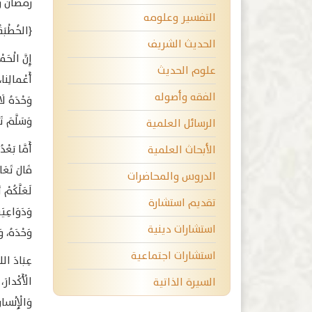
رمضان والد
التفسير وعلومه
﴿الخُطْبَةُ
الحديث الشريف
إِنَّ الْحَم
علوم الحديث
أَعْمالِنا، 
الفقه وأصوله
وَحْدَهُ لَا
وَسَلَّمَ تَ
الرسائل العلمية
أَمَّا بَعْ
الأبحاث العلمية
قَالَ تَعَا
الدروس والمحاضرات
تقديم استشارة
وَدَوَاعِيَه
استشارات دينية
وَحْدَهُ، وَ
استشارات اجتماعية
الْأَكْدارَ
السيرة الذاتية