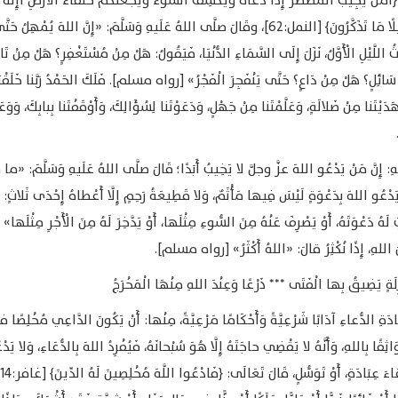
َمَّنْ يُجِيبُ الْمُضْطَرَّ إِذَا دَعَاهُ وَيَكْشِفُ السُّوءَ وَيَجْعَلُكُمْ خُلَفَاءَ الْأَرْضِ أَإِلَهٌ 
اللَّهِ قَلِيلًا مَا تَذَكَّرُونَ﴾ [النمل:62]، وقَالَ صلَّى اللهُ عَلَيهِ وَسَلَّمَ: «إِنَّ اللهَ يُمْهِلُ حَ
ُ اللَّيْلِ الْأَوَّلُ، نَزَلَ إِلَى السَّمَاءِ الدُّنْيَا، فَيَقُولُ: هَلْ مِنْ مُسْتَغْفِرٍ؟ هَلْ مِنْ تَا
َائِلٍ؟ ‌هَلْ ‌مِنْ ‌دَاعٍ؟ حَتَّى يَنْفَجِرَ الْفَجْرُ» [رواه مسلم]. فَلَكَ الحَمْدُ رَبَّنا خَلَقْ
دَيْتَنا مِنْ ضَلالَةٍ، وَعَلَّمْتَنا مِنْ جَهْلٍ، وَدَعَوْتَنا لِسُؤَالِكَ، وَأَوْقَفْتَنا بِبابِكَ، وَوَعَ
ِ: إِنَّ مَنْ يَدْعُو اللهَ عزَّ وجلَّ لا يَخِيبُ أَبَدًا؛ قَالَ صلَّى اللهُ عَلَيهِ وَسَلَّمَ: «ما 
دْعُو اللهَ بِدَعْوَةٍ لَيْسَ فِيها مَأْثَمٌ، وَلا قَطِيعَةُ رَحِمٍ إِلَّا أَعْطاهُ إِحْدَى ثَلاثٍ: إِم
 لَهُ دَعْوَتَهُ، أَوْ يَصْرِفَ عَنْهُ مِنَ السُّوءِ مِثْلَها، أَوْ يَدَّخِرَ لَهُ مِنَ الْأَجْرِ مِثْلَها
 اللهِ، إِذًا نُكْثِرُ قالَ: «اللهُ أَكْثَرُ» [رواه مسلم].
ازِلَةٍ يَضِيقُ بِها الْفَتَى *** ذَرْعًا وَعِنْدَ اللهِ مِنْهَا الْمَخْرَجُ
ِبَادَةِ الدُّعاءِ آدَابًا شَرْعِيَّةً وَأَحْكَامًا مَرْعِيَّةً، مِنْها: أَنْ يَكُونَ الدَّاعِي مُخْلِصًا
اثِقًا بِاللهِ، وَأَنَّهُ لا يَقْضِي حاجَتَهُ إِلَّا هُوَ سُبْحانَهُ، فَيُفْرِدُ اللهَ بِالدُّعَاءِ، وَلا يَدْ