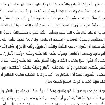
ون: أَلَا وَإِنَّ الصِّيَامَ وَالدُّعَاءَ عِبَادَتَانِ جَلِيلَتَانِ، وَمَقَامَانِ عَظِيمَانِ مِنْ م
َةِ للهِ رَبِّ الْعَالَمِينَ، وَبَيْنَهُمَا ارْتِبَاطٌ وَثِيقٌ، وَمِمَّا يُشِيرُ إِلَى هَذِهِ الْعَلَاقَةِ أَنَّ
وَإِذَا سَأَلَكَ عِبَادِي عَنِّي فَإِنِّي قَرِيبٌ أُجِيبُ دَعْوَةَ الدَّاعِ إِذَا دَعَانِ فَلْيَسْتَجِي
وَلْيُؤْمِنُوا بِي لَعَلَّهُمْ يَرْشُدُونَ﴾ [البقرة:186]. جَاءَ ضِمْنَ آيَاتِ الصِّيَامِ، وكَذَلِكَ ا
ِجَابَةِ الدُّعَاءِ، قالَ صلَّى اللهُ عَلَيهِ وَسَلَّمَ: «ثَلَاثُ دَعَوَاتٍ مُسْتَجَابَاتٌ: دَعْوَةُ الص
 المظْلُومِ، وَدَعْوَةُ المسَافِرِ» [صححه الألباني]. وَكَانَ مِنْ هَدْيِهِ صلَّى اللهُ عَل
نْدَ فِطْرِهِ أنْ يَقُولَ: «ذَهَبَ الظَّمَأُ، وَابْتَلَّتِ الْعُرُوقُ، وَثَبَتَ الْأَجْرُ إِنْ شَاءَ اللَّهُ»
 داود وحسنه الألباني]. وَقَوْلُهُ صلَّى اللهُ عَلَيهِ وَسَلَّمَ «وَثَبَتَ الْأَجْرُ إِنْ شَ
حْتَمِلُ أَنْ يَكُونَ خَبَرًا بِمَعْنَى الدُّعَاءِ، وإِذَا أَفْطَرَ صلَّى اللهُ عَلَيهِ وَسَلَّمَ عِنْدَ نَ
طَرَ عِنْدَكُمُ الصَّائِمُونَ وَأَكَلَ طَعَامَكُمُ الْأَبْرَارُ وَتَنَزَّلَتْ عَلَيْكُمُ الْمَلَائِكَةُ» [روا
ذِهِ النُّصوصُ تُفِيدُ أَنَّ الصِّيَامَ مِنْ أَسْبَابِ إِجَابَةِ الدُّعَاءِ؛ فَعَلَى الصَّائِمِ أَنْ 
اءِ فَرَبُّنا سُبْحانَهُ قَرِيبٌ سَمِيعٌ مُجِيبٌ مَنّانٌ.
هِ: الرُّوحُ في رَمَضانَ تَسْمُو وَتُقْبِلُ، وَالْقَلْبُ يَرِقُّ وَيَخْشَعُ، وَتَنْدَحِرُ النَّفْسُ وَ
الشَّيْطانِ؛ وَيَتَهيَّأُ لِلْمُؤْمِنِ أَنْ يَقُومَ داعِيًا بَيْنَ يَدَي رَبِّهِ بِيَقِينٍ، وَذُلٍّ وَإِلْ