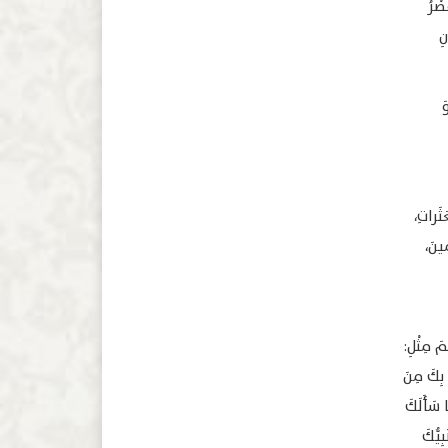
صْرُ
نِ
َ
ثَراتِ،
مينَ،
مَ مِثْلِ:
ُ بِكَ مِنَ
ا سَأَلَكَ
ِيُّكَ