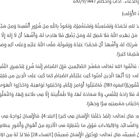
عاء.. آداب وأحكام 10/9/1447ه
 الأُوْلَى﴾
ْدَ للهِ، نَحْمَدُهُ وَنَسْتَعِينُهُ وَنَسْتَغْفِرُهُ، وَنَعُوذُ بِاللَّهِ مِنْ شُرُورِ أَنْفُسِنا وَمِنْ سَيِّئ
مَنْ يَهْدِهِ اللَّهُ فَلَا مُضِلَّ لَهُ، وَمَنْ يُضْلِلْ فَلَا هَادِيَ لَهُ، وَأَشْهَدُ أَنْ لَا إِلَهَ إِلَّا ا
 شَرِيْكَ لَهُ، وَأَشْهَدُ أَنَّ مُحَمَّدًا عَبْدُهُ وَرَسُولُهُ، صَلَّى اللَّهُ عَلَيْهِ وَعَلَى آلِهِ وَصَحْ
سْلِيمًا كَثِيرًا.
دُ: فَاتَّقُوا اللهَ تَعَالَى مَعْشَرَ الصَّائِمِينَ، فَإِنَّ الصِّيَامَ إِنَّمَا شُرِعَ لِتَحْقِيقِ التَّق
لَى: ﴿يَا أَيُّهَا الَّذِينَ آمَنُوا كُتِبَ عَلَيْكُمُ الصِّيَامُ كَمَا كُتِبَ عَلَى الَّذِينَ مِن قَبْلِك
لَعَلَّكُمْ تَتَّقُونَ﴾[البقرة:183]، فَامْتَثِلُوا أَوَامِرَ رَبِّكُمْ، وَاجْتَنِبُوا نَوَاهِيَهُ، وَاحْذَرُوا الْهَوَ
ُ، فَلَا رَاحَةَ لِلنَّفْسِ، وَلَا سَعَادَةَ لَهَا، وَلَا طُمَأْنِينَةَ إِلَّا فِي طَاعَةِ رَبِّهَا، وَالتَّعَلُّق
اجْتِنَابِ مَعْصِيَتِهِ سِرًّا وَجَهْرًا.
عِبَادَ اللهِ: قالَ تَعالَى: ﴿لَقَدْ خَلَقْنَا الْإِنْسَانَ فِي كَبَدٍ﴾ [البلد:4]، فَالْإِنْسانُ
، وَالشَّدائِدَ، وَالِابْتِلاءاتِ، فَوْقَ ما يَنْتَظِرُهُ في الْآخِرَةِ مِنْ أَهْوالٍ وَأُمُورٍ عِظامٍ
وَالْإِنْسانُ ضَعِيفٌ، قالَ تَعالَى: ﴿وَخُلِقَ الْإِنْسَانُ ضَعِيفًا﴾ [النساء:28] فَ