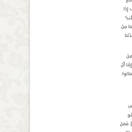
مَعَ
تَّى إِذَا
ئِبٍ؟
تنا مِنْ
دْتَنا
مِنْ
َّا أَنْ
» قالوا:
 في
عُو
غَيْرَهُ دُعَاءَ عِبَادَةٍ، أَوْ تَوَسُّلٍ، قَالَ تَعَالَى: ﴿فَادْعُوا اللَّهَ مُخْلِصِينَ لَهُ الدِّينَ﴾ [غافر:14]. فَمَنْ