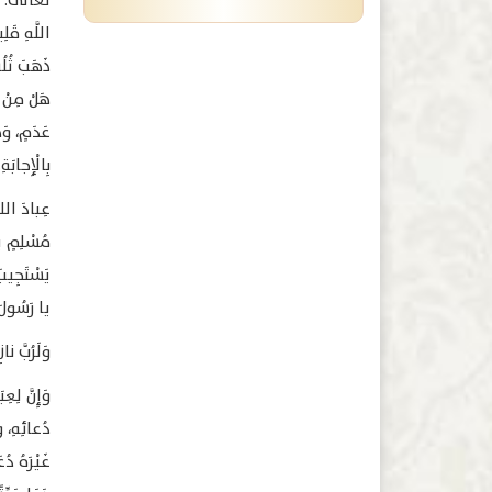
تَعالَى: ﴿أ
ذَهَبَ ثُلُث
هَلْ مِنْ س
عَدَمٍ، وَهَ
بِالْإِجابَةِ.
عِبادَ الله
مُسْلِمٍ يَ
يَسْتَجِيبَ
يا رَسُولَ
وَلَرُبَّ ن
وَإِنَّ لِع
دُعائِهِ، وَ