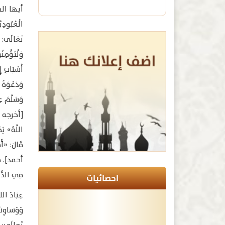
أيها المؤمن
الْعُبُودِيّ
تَعَالَى: ﴿
أَسْبَابِ إ
وَدَعْوَةُ
وَسَلَّمَ عِ
[أخرجه أبو
اللَّهُ» يَ
قَالَ: «أَفْ
أحمد]. فَهَ
فِي الدُّعَ
احصائيات
عِبَادَ الل
وَوَساوِسُ 