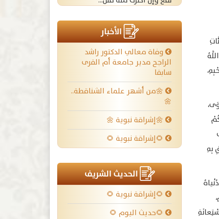
نفع وإن أكثرت منه قتل...
الأخبار
َاتِ
وفاة معالي الدكتور راشد
للَّهُ
الراجح مدير جامعة أم القرى
بِهِ،
سابقا
🌼من أشهر علماء الشناقطة..
🌼
ْوَى،
ُمْ
🌼إشراقة نبوية 🌼
ى
🌻إشراقة نبوية 🌻
ِ بِهِ
الحديث الشريف
 يُواجِهُ فِي دُنْياهُ
🌻إشراقة نبوية 🌻
،
لا بُدَّ لَهُ مِنَ الِاسْتِعانَةِ
🌻حديث اليوم 🌻