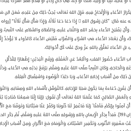
ا أَوْ غَائِبًا، نَبِيًّا أَوْ وَلِيًّا، مَلَكًا أَوْ جِنًّا، فِي حَالِ رَخَاءٍ أَوْ شِدَّةٍ فَقَدِ أَشْرَكَ عِيَاذًا 
كْرَارُ الدُّعَاءِ وَالْإِلْحَاحُ فِيهِ، فَإِنَّ اللهَ تَعَالَى يُحِبُّ ذَلِكَ مِنْ عَبْدِهِ، فَعَنْ ابْنِ 
رضي الله عنه قَالَ: “كَانَ رَسُولُ اللهِ  إِذَا دَعَا دَعَا ثَلَاثًا، وَإِذَا سَأَلَ سَأَلَ ثَلَاثًا” [رواه
نْ يَفْتَتِحَ الدُّعاءَ بِحَمْدِ اللهِ وَالثَّناءِ عَلَيهِ، وَالصَّلاةِ والسَّلامِ عَلَى النَّبيِّ، وَيَ
ِكَ، وَأَنْ يَعْتادَ الدُّعاءَ في السَّرَّاءِ وَالضَّرَّاءِ، فَلَيْسَ الدُّعاءُ كَالدَّواءِ لا يُؤْخَذُ إِلَّا
بَلِ الدُّعاءُ تَعَلُّقٌ بِاللهِ عزَّ وجلَّ عَلَى كُلِّ أَحْوالِكَ.
ِ الدُّعَاءِ حُضُورُ القلب، والْبُعْدُ عَنِ الْغَفْلَةِ، وَرَفْعِ الْيَدَيْنِ؛ إِظْهَارًا لِلتَّذَلُّلِ
َةِ وَالْحَاجَةِ، وَكَانَ النَّبِيُّ صلَّى اللهُ عَلَيهِ وَسَلَّمَ يَرْفَعُ يَدَيْهِ في الدُّعَاءِ، وَدَلَّ
نَّ ذَلِكَ مِنْ أَسْبَابِ إجَابَةِ الدُّعَاءِ، وَيَا حَبَّذَا الْوُضُوءُ وَاسْتِقْبالُ الْقِبْلَةِ.
نْ يَقْرِنَ دُعَاءَهُ بِمَا يَكُونُ سَبَبًا للِإِجَابَةِ، كَالتَّوَسُّلِ بَأَسْمَاءِ اللهِ وَصِفَاتِهِ، وَالتَّوَ
بِالْعَمَلِ الصَّالِحِ، كَمَا عَلَّمَنَا اللهُ تَعَالَى أَنْ نَقُولَ: ﴿رَبَّنَا إِنَّنَا سَمِعْنَا مُنَادِيًا يُ
َنْ آمِنُوا بِرَبِّكُمْ فَآمَنَّا ۚ رَبَّنَا فَاغْفِرْ لَنَا ذُنُوبَنَا وَكَفِّرْ عَنَّا سَيِّئَاتِنَا وَتَوَفَّنَا مَعَ الْأَب
[آل عمران:193]. فَبَدَأَ بِذِكْرِ الْإِيمانِ بِاللهِ وَرَسُولِهِ صلَّى اللهُ عَلَيهِ وَسَلَّمَ، ثُمَّ ذِكْرِ الح
ُ مغْفِرَةِ الذُّنُوبِ، وَتَكْفِيرِ السَّيِّئاتِ، وَالْوَفاةِ مَعَ الْأَبْرَارِ، وَمِنْ أَسْبابِ الْإِجابَة