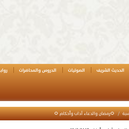
الحديث الشريف
الصوتيات
الدروس والمحاضرات
رواب
سية
🌻رمضان والدعاء آداب وأحكام 🌻