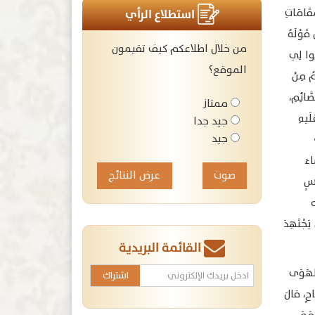
َقَامَاتِ
استطلاع الرأي
 قَوْلَهُ
من خلال اطلاعكم كيف تقيمون
بُوا لِي
الموقع؟
لصِّيَامُ مِنْ
َّائِمِ،
ممتاز
َيهِ
جيد جدا
جيد
اءَ
عرض النتائج
اسٍ
ه
يَجْتَهِدَ
القائمة البريدية
الْهَوَى
حاحٍ، قالَ