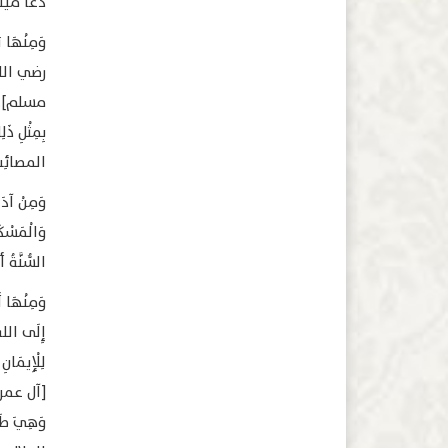
دَعَا مَيِّتً
وَمِنْهَا تِ
مسلم]. وَأَ
بِمِثْلِ ذَل
المصائِبِ، 
وَمِنْ آدَاب
وَالْمَسْكَن
السُّنَّةُ أ
وَمِنْهَا أَ
إِلَى اللهِ 
لِلْإِيمَانِ أ
وَهِيَ طَلَب