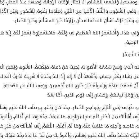
لم]. وَيَنْبَغِي لِلْمُسْلِمِ أَنْ يَخْتارَ أَوْقاتَ الْإِجابَةِ، وَمِنْها: عِنْدَ الْفِطْرِ، وَعَ
 وَفي السُّجُودِ، وَالثُّلُثُ الْأَخِيرُ مِنَ اللَّيْلِ، وَعِنْدَما يَقُومُ لِلْسُّحُورِ، وَبَيْنَ الْأَذا
ِ، وَغَيْرُ ذَلِكَ، نَسْأَلُ اللهَ تَعَالَى أَنْ يَرْزُقَنَا خَيْرَ المسْأَلَةِ وَخَيْرَ الدُّعاءِ.
ْلِي هَذَا.. وَأَسْتَغْفِرُ اللهَ الْعَظِيمَ لِي وَلَكُمْ، فَاسْتغْفِرُوهُ يَغْفِرْ لَكُمْ إِنَّهُ هُو
لرَّحِيمُ.
الثَّانِيَةُ﴾
هِ الَّذِي وَسِعَ سَمْعُهُ الْأَصْواتِ، يُجِيبُ مَنْ دَعاهُ، فَيَكْشِفُ السُّوءَ، وَيُقِيلُ الْعَ
َنْ يَشاءُ بِغَيْرِ حِسابٍ، وَأَشْهَدُ أَنْ لَا إِلَهَ إِلَّا اللهُ وَحْدَهُ لَا شَرِيكَ لَهُ رَبُّ الْعَال
أَنَّ مُحَمَّدًا عَبْدُهُ وَرَسُولُهُ خَيْرُ خَلْقِ اللهِ أَجْمَعِينَ، وَرَضِيَ اللهُ عَنِ الصِّحَابَةِ
ينَ، وَمَنْ تَبِعَهُمْ بِإِحْسَانٍ إِلَى يَوْمِ الدِّينِ، أَمَّا بَعْدُ:
هِ: طُوبَى لِمَنِ الْتَزَمَ بِجَوامِعِ الدُّعاءِ، مِمّا كانَ يَدْعُو بِهِ صلَّى اللهُ عَلَيهِ وَسَلَّ
ِنِّي أَسْأَلُكَ مِنَ الْخَيْرِ كُلِّهِ عَاجِلِهِ وَآجِلِهِ، مَا عَلِمْتُ مِنْهُ وَمَا لَمْ أَعْلَمْ، وَأَعُوذ
ِّهِ، عَاجِلِهِ وَآَجِلِهِ مَا عَلِمْتُ مِنْهُ، وَمَا لَمْ أَعْلَمْ، اللَّهُمَّ إِنِّي أَسْأَلُكَ مِنْ خَيْرِ مَ
َبِيُّكَ مُحَمَّدٌ صلَّى اللهُ عَلَيهِ وَسَلَّمَ ، وَأَعُوذُ بِكَ مِنْ شَرِّ مَا عَاذَ مِنْهُ عَبْدُكَ وَنَب