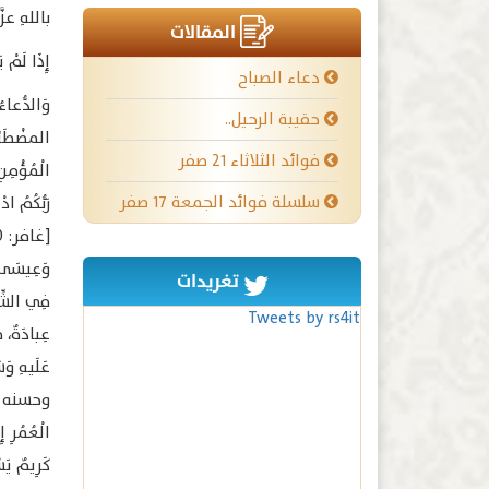
باللهِ عزَّ
المقالات
إِذَا لَمْ 
دعاء الصباح
وَالدُّعاءُ
حقيبة الرحيل..
المضْطَرِّين
فوائد الثلاثاء ٢١ صفر
الْمُؤْمِنِ
سلسلة فوائد الجمعة ١٧ صفر
رَبُّكُمُ ا
وَعِيسَى وَ
تغريدات
فِي الشِّدّ
Tweets by rs4it
عِبادَةٌ، 
عَلَيهِ و
وحسنه الأل
الْعُمُرِ 
كَرِيمٌ يَس