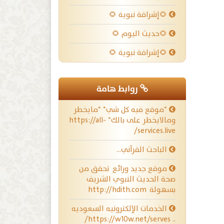
🌻إشراقة نبوية 🌻
🌻حديث اليوم 🌻
🌻إشراقة نبوية 🌻
روابط هامة
*موقع فيه كل شي* *مايخطر
ومالايخطر على بالك* https://all-
services.live/
الباحث القرآني…
موقع جديد ورائع تحقق من
صحة الحديث النبوي الشريف
بسهولة http://hdith.com
الخدمات الإلكترونيه السعوديه
.. https://w10w.net/serves/