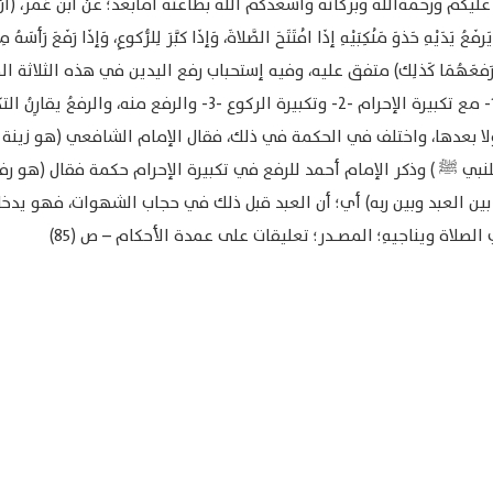
ليكم ورحمةالله وبركاته وأسعدكم الله بطاعته أمابعد؛ عَنْ ابن عُمَر، (أنَّ ال
َعُ يَدَيْهِ حَذوَ مَنْكِبَيْهِ إذَا افْتَتَحَ الصَّلاةَ، وَإذَا كبََّرَ لِلرُّكوعِ، وَإذَا رَفَعَ رَأسَهُ مِ
عِ رَفعَهُمَا كَذلِك) متفق عليه، وفيه إستحباب رفع اليدين في هذه الثلاثة ا
وهي -١- مع تكبيرة الإحرام -٢- وتكبيرة الركوع -٣- والرفع منه، والرفعُ يقا
لا بعدها، واختلف في الحكمة في ذلك، فقال الإمام الشافعي (هو زينة ل
للنبي ﷺ ) وذكر الإمام أحمد للرفع في تكبيرة الإحرام حكمة فقال (هو رف
بين العبد وبين ربه) أي؛ أن العبد قبل ذلك في حجاب الشهوات، فهو يدخ
الصلاة ويناجيهِ؛ المصــــدر؛ تعليقات على عمدة الأحكام – ص (٨٥)