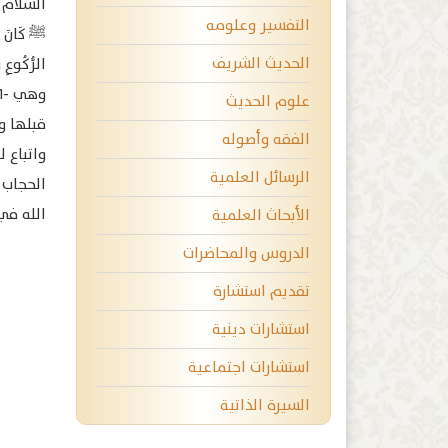
السلام ع
التفسير وعلومه
ﷺ كَانَ يَرف
الحديث الشريف
الرُّكُو
علوم الحديث
قبلها و
الفقه وأصوله
واتباع 
الرسائل العلمية
الحجاب 
الله في 
الأبحاث العلمية
الدروس والمحاضرات
تقديم استشارة
استشارات دينية
استشارات اجتماعية
السيرة الذاتية