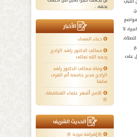
بل يجعلك كبيرا بعين من أخطأت
نَّبيَّ
بحقه. .
نَ
لمواضع
الأخبار
رِنُ التكبيرة، لا
لصلاة،
دعاء المساء
ع
معالي الدكتور راشد الراجح
ل على
رحمه الله تعالى
وفاة معالي الدكتور راشد
الراجح مدير جامعة أم القرى
سابقا
🌼من أشهر علماء الشناقطة..
🌼
الحديث الشريف
🌼إشراقة نبوية 🌼