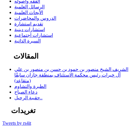
الفقه وأصوله
الرسائل العلمية
الأبحاث العلمية
الدروس والمحاضرات
تقديم استشارة
استشارات دينية
استشارات اجتماعية
السيرة الذاتية
المقالات
الشريف الشيخ منصور بن حمود بن حسن بن منصور بن علي
آل خيرات رئيس محكمة الاستئناف بمنطقة جازان سابقًا
(متقاعد)
الطيرة والتشاوم
دعاء الصباح
حقيبة الرحيل..
تغريدات
Tweets by rs4it