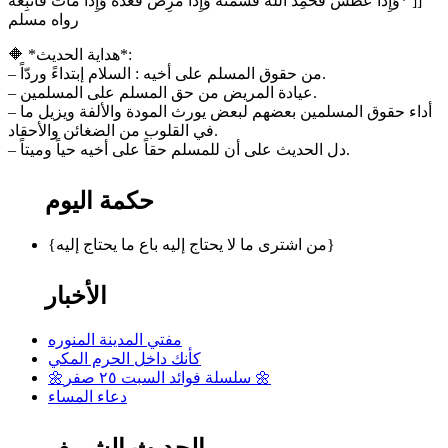
وَإِذَا عَطَسَ فَحَمِدَ اللَّهَ فَشَمِّتْهُ وَإِذَا مَرِضَ فَعُدْهُ وَإِذَا مَاتَ فَاتَّبِعْهُ* ]]
رواه مسلم
🔶 *هداية الحديث*:
– من حقوق المسلم على أخيه : السلام إبتداءً وردّاً.
– عيادة المريض من حق المسلم على المسلمين.
– أداء حقوق المسلمين بعضهم لبعض يورث المودة والألفة ويزيل ما
في القلوب من الضغائن والأحقاد.
– دل الحديث على أن للمسلم حقاً على أخيه حياً وميتاً.
حكمة اليوم
{من اشترى ما لا يحتاج إليه باع ما يحتاج إليه}
الأخبار
مفتي المدينة المنوره
كأنك داخل الحرم المكي
🌼سلسلة فوائد السبت ٢٥ صفر 🌼
دعاء المساء
الحديث الشريف