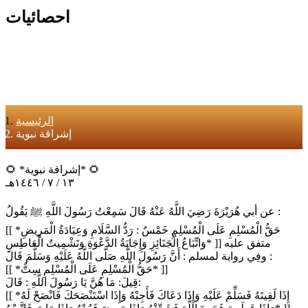
احصائيات
الرئيسية
إشراقة نبوية
🌻 *إشراقة نبوية* 🌻
١٣ / ٧ / ١٤٤٦هـ
عن أبي هُرَيْرَةَ رَضِيَ اللَّهُ عَنْهُ قَالَ سَمِعْتُ رَسُولَ اللَّهِ ﷺ يَقُولُ :
[[ *حَقُّ الْمُسْلِمِ عَلَى الْمُسْلِمِ خَمْسٌ : رَدُّ السَّلَامِ وَعِيَادَةُ الْمَرِيضِ
وَاتِّبَاعُ الْجَنَائِزِ وَإِجَابَةُ الدَّعْوَةِ وَتَشْمِيتُ الْعَاطِسِ* ]] متفق عليه
وفِي رواية لمسلم : أَنَّ رَسُولَ اللَّهِ صَلَّى اللَّهُ عَلَيْهِ وَسَلَّمَ قَالَ :
[[ *حَقُّ الْمُسْلِمِ عَلَى الْمُسْلِمِ سِتٌّ* ]]
قِيلَ: مَا هُنَّ يَا رَسُولَ اللَّهِ : قَالَ:
[[ *إِذَا لَقِيتَهُ فَسَلِّمْ عَلَيْهِ وَإِذَا دَعَاكَ فَأَجِبْهُ وَإِذَا اسْتَنْصَحَكَ فَانْصَحْ لَهُ