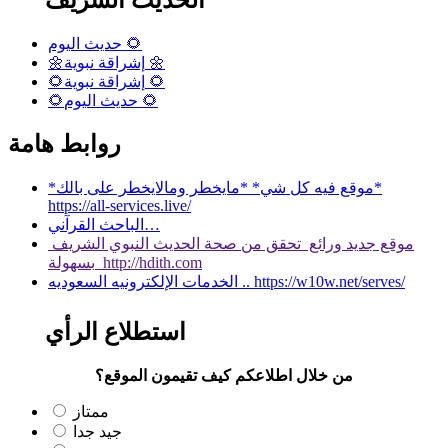
حديث اليوم 🌻
🌼إشراقة نبوية 🌼
🌻إشراقة نبوية 🌻
🌻حديث اليوم 🌻
روابط هامة
*موقع فيه كل شي* *مايخطر ومالايخطر على بالك*
https://all-services.live/
الباحث القرآني…
موقع جديد ورائع تحقق من صحة الحديث النبوي الشريف
بسهولة http://hdith.com
الخدمات الإلكترونيه السعوديه .. https://w10w.net/serves/
استطلاع الرأي
من خلال اطلاعكم كيف تقيمون الموقع؟
ممتاز
جيد جدا