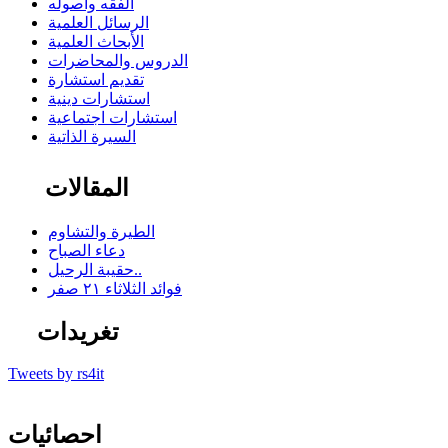
الفقه وأصوله
الرسائل العلمية
الأبحاث العلمية
الدروس والمحاضرات
تقديم استشارة
استشارات دينية
استشارات اجتماعية
السيرة الذاتية
المقالات
الطيرة والتشاوم
دعاء الصباح
حقيبة الرحيل..
فوائد الثلاثاء ٢١ صفر
تغريدات
Tweets by rs4it
احصائيات