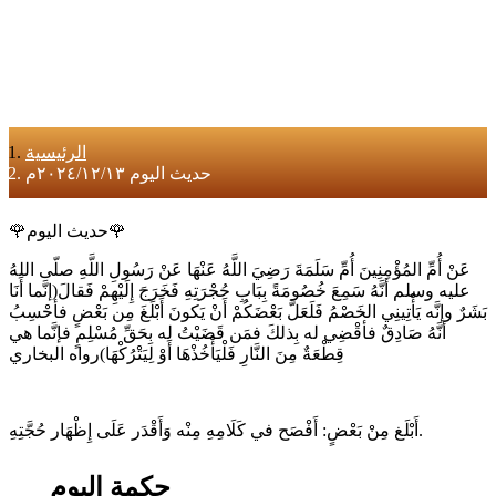
الرئيسية
حديث اليوم ٢٠٢٤/١٢/١٣م
🌹حديث اليوم🌹
عَنْ أُمِّ المُؤْمِنِينَ أُمِّ سَلَمَةَ رَضِيَ اللَّهُ عَنْهَا عَنْ رَسُولِ اللَّهِ صلّى اللهُ
عليه وسلم أنَّهُ سَمِعَ خُصُومَةً بِبَابِ حُجْرَتِهِ فَخَرَجَ إِلَيْهِمْ فَقالَ(إنَّما أَنَا
بَشَرٌ وإنَّه يَأْتِينِي الخَصْمُ فَلَعَلَّ بَعْضَكُمْ أَنْ يَكونَ أَبْلَغَ مِن بَعْضٍ فأحْسِبُ
أنَّهُ صَادِقٌ فأقْضِي له بِذلكَ فمَن قَضَيْتُ له بِحَقِّ مُسْلِمٍ فإنَّما هي
قِطْعَةٌ مِنَ النَّارِ فَلْيَأْخُذْهَا أَوْ لِيَتْرُكْهَا)رواه البخاري
أَبْلَغ مِنْ بَعْضٍ: أَفْصَح في كَلَامِهِ مِنْه وَأَقْدَر عَلَى إِظْهَار حُجَّتِهِ.
حكمة اليوم