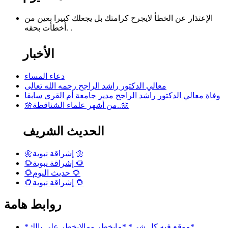
الإعتذار عن الخطأ لايجرح كرامتك بل يجعلك كبيرا بعين من
أخطأت بحقه. .
الأخبار
دعاء المساء
معالي الدكتور راشد الراجح رحمه الله تعالى
وفاة معالي الدكتور راشد الراجح مدير جامعة أم القرى سابقا
🌼من أشهر علماء الشناقطة..🌼
الحديث الشريف
🌼إشراقة نبوية 🌼
🌻إشراقة نبوية 🌻
🌻حديث اليوم 🌻
🌻إشراقة نبوية 🌻
روابط هامة
*موقع فيه كل شي* *مايخطر ومالايخطر على بالك*