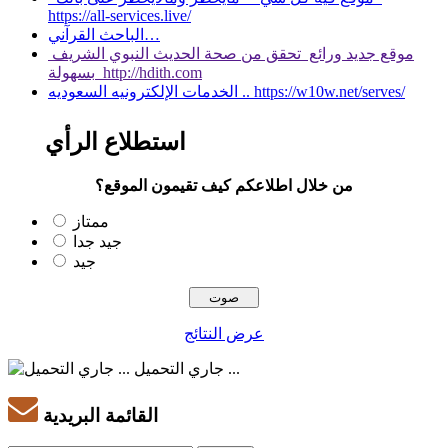
https://all-services.live/
الباحث القرآني…
موقع جديد ورائع تحقق من صحة الحديث النبوي الشريف
بسهولة http://hdith.com
الخدمات الإلكترونيه السعوديه .. https://w10w.net/serves/
استطلاع الرأي
من خلال اطلاعكم كيف تقيمون الموقع؟
ممتاز
جيد جدا
جيد
عرض النتائج
جاري التحميل ...
القائمة البريدية