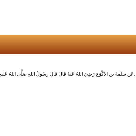
عَن سَلَمةَ بن الأكْوَع رَضِيَ اللهُ عَنهُ قَالَ قَالَ رسُولُ اللهِ صَلَّى اللهُ عَليهِ وسَلَّم(مَن يَقُلْ عَلَيَّ ما لَمْ أقُلْ فَلْيَتَبَوَّأْ مَقْعَدَهُ مِنَ النَّارِ)صحيح البخارى.