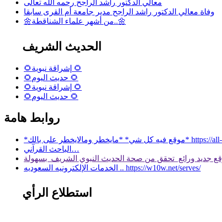
معالي الدكتور راشد الراجح رحمه الله تعالى
وفاة معالي الدكتور راشد الراجح مدير جامعة أم القرى سابقا
🌼من أشهر علماء الشناقطة..🌼
الحديث الشريف
🌻إشراقة نبوية 🌻
🌻حديث اليوم 🌻
🌻إشراقة نبوية 🌻
🌻حديث اليوم 🌻
روابط هامة
 بالك* https://all-services.live/
الباحث القرآني…
الخدمات الإلكترونيه السعوديه .. https://w10w.net/serves/
استطلاع الرأي