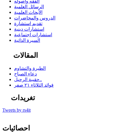
الفقه وأصوله
الرسائل العلمية
الأبحاث العلمية
الدروس والمحاضرات
تقديم استشارة
استشارات دينية
استشارات اجتماعية
السيرة الذاتية
المقالات
الطيرة والتشاوم
دعاء الصباح
حقيبة الرحيل..
فوائد الثلاثاء ٢١ صفر
تغريدات
Tweets by rs4it
احصائيات