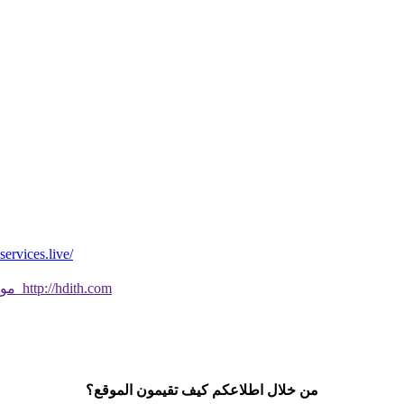
*موقع فيه كل شي* *مايخطر ومالايخطر على
موقع جديد ورائع تحقق من صحة الحديث النبوي الشريف بسهولة http://hdith.com
من خلال اطلاعكم كيف تقيمون الموقع؟