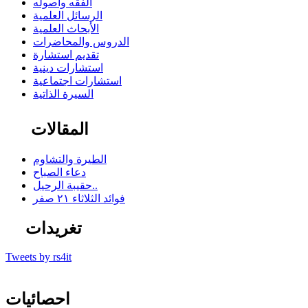
الفقه وأصوله
الرسائل العلمية
الأبحاث العلمية
الدروس والمحاضرات
تقديم استشارة
استشارات دينية
استشارات اجتماعية
السيرة الذاتية
المقالات
الطيرة والتشاوم
دعاء الصباح
حقيبة الرحيل..
فوائد الثلاثاء ٢١ صفر
تغريدات
Tweets by rs4it
احصائيات