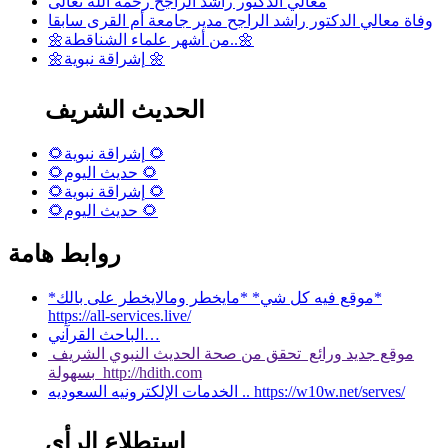
معالي الدكتور راشد الراجح رحمه الله تعالى
وفاة معالي الدكتور راشد الراجح مدير جامعة أم القرى سابقا
🌼من أشهر علماء الشناقطة..🌼
🌼إشراقة نبوية 🌼
الحديث الشريف
🌻إشراقة نبوية 🌻
🌻حديث اليوم 🌻
🌻إشراقة نبوية 🌻
🌻حديث اليوم 🌻
روابط هامة
*موقع فيه كل شي* *مايخطر ومالايخطر على بالك*
https://all-services.live/
الباحث القرآني…
موقع جديد ورائع تحقق من صحة الحديث النبوي الشريف
بسهولة http://hdith.com
الخدمات الإلكترونيه السعوديه .. https://w10w.net/serves/
استطلاع الرأي