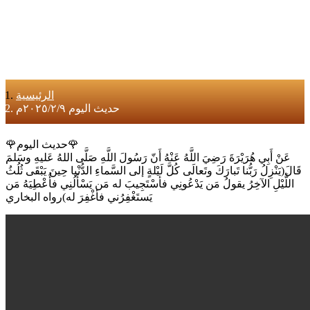
الرئيسية
حديث اليوم ٢٠٢٥/٢/٩م
🌹حديث اليوم🌹
عَنْ أَبِي هُرَيْرَةَ رَضِيَ اللَّهُ عَنْهُ أَنّ رَسُولَ اللَّهِ صَلَّى اللهُ عَليهِ وسَلمَ
قَالَ(يَنْزِلُ رَبُّنا تَبارَكَ وتَعالَى كُلَّ لَيْلةٍ إلى السَّماءِ الدُّنْيا حِينَ يَبْقَى ثُلُثُ
اللَّيْلِ الآخِرُ يقولُ مَن يَدْعُونِي فأسْتَجِيبَ له مَن يَسْأَلُنِي فأُعْطِيَهُ مَن
يَستَغْفِرُني فأغْفِرَ له)رواه البخاري