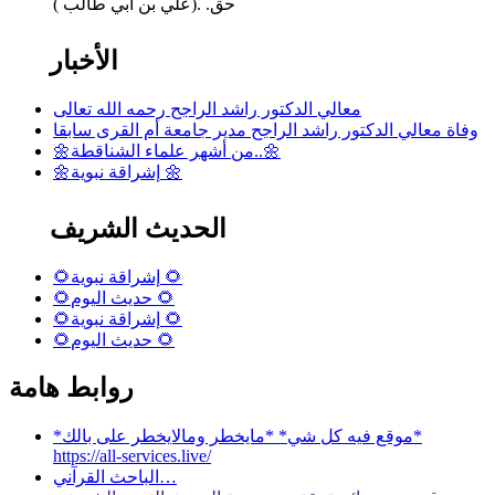
حق. .(علي بن ابي طالب )
الأخبار
معالي الدكتور راشد الراجح رحمه الله تعالى
وفاة معالي الدكتور راشد الراجح مدير جامعة أم القرى سابقا
🌼من أشهر علماء الشناقطة..🌼
🌼إشراقة نبوية 🌼
الحديث الشريف
🌻إشراقة نبوية 🌻
🌻حديث اليوم 🌻
🌻إشراقة نبوية 🌻
🌻حديث اليوم 🌻
روابط هامة
*موقع فيه كل شي* *مايخطر ومالايخطر على بالك*
https://all-services.live/
الباحث القرآني…