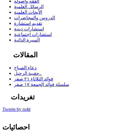
الفقه وأصوله
الرسائل العلمية
الأبحاث العلمية
الدروس والمحاضرات
تقديم استشارة
استشارات دينية
استشارات اجتماعية
السيرة الذاتية
المقالات
دعاء الصباح
حقيبة الرحيل..
فوائد الثلاثاء ٢١ صفر
سلسلة فوائد الجمعة ١٧ صفر
تغريدات
Tweets by rs4it
احصائيات