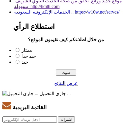
موقع جديد ورائع تحقق من صحة الحديث النبوي الشريف
بسهولة http://hdith.com
الخدمات الإلكترونيه السعوديه .. https://w10w.net/serves/
استطلاع الرأي
من خلال اطلاعكم كيف تقيمون الموقع؟
ممتاز
جيد جدا
جيد
عرض النتائج
جاري التحميل ...
القائمة البريدية