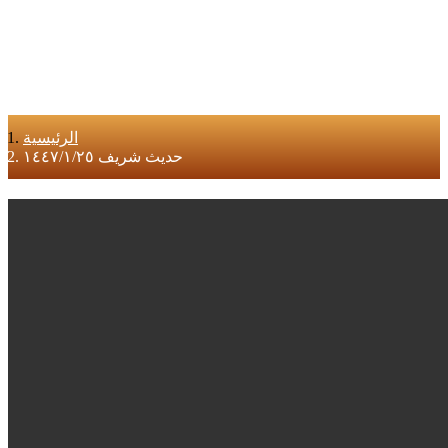
الرئيسية
حديث شريف ١٤٤٧/١/٢٥