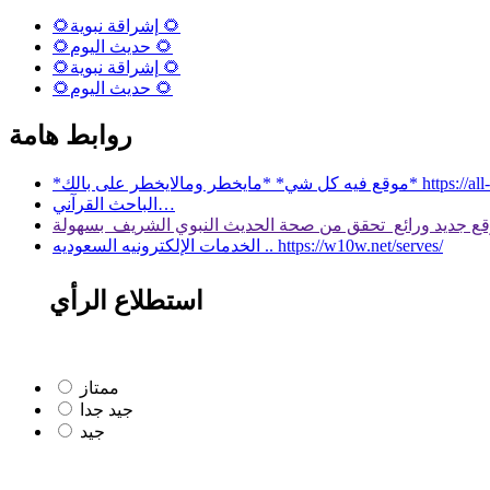
🌻إشراقة نبوية 🌻
🌻حديث اليوم 🌻
🌻إشراقة نبوية 🌻
🌻حديث اليوم 🌻
روابط هامة
 بالك* https://all-services.live/
الباحث القرآني…
الخدمات الإلكترونيه السعوديه .. https://w10w.net/serves/
استطلاع الرأي
ممتاز
جيد جدا
جيد