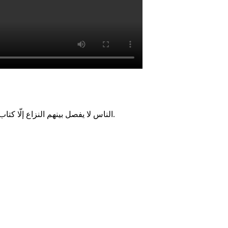
الناس لا يفصل بينهم النزاع إلّا كتاب منزل من السماء، وإذا ردوا إلى عقولهم فلكل واحد منهم عقل.