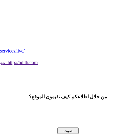
*موقع فيه كل شي* *مايخطر ومالايخطر على
موقع جديد ورائع تحقق من صحة الحديث النبوي الشريف بسهولة http://hdith.com
من خلال اطلاعكم كيف تقيمون الموقع؟