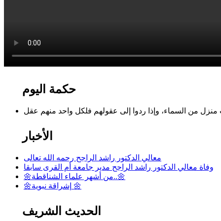
حكمة اليوم
الأخبار
معالي الدكتور راشد الراجح رحمه الله تعالى
وفاة معالي الدكتور راشد الراجح مدير جامعة أم القرى سابقا
🌼من أشهر علماء الشناقطة..🌼
🌼إشراقة نبوية 🌼
الحديث الشريف