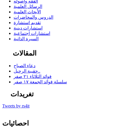
الفقه وأصوله
الرسائل العلمية
الأبحاث العلمية
الدروس والمحاضرات
تقديم استشارة
استشارات دينية
استشارات اجتماعية
السيرة الذاتية
المقالات
دعاء الصباح
حقيبة الرحيل..
فوائد الثلاثاء ٢١ صفر
سلسلة فوائد الجمعة ١٧ صفر
تغريدات
Tweets by rs4it
احصائيات