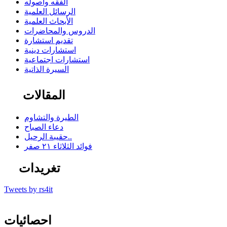
الفقه وأصوله
الرسائل العلمية
الأبحاث العلمية
الدروس والمحاضرات
تقديم استشارة
استشارات دينية
استشارات اجتماعية
السيرة الذاتية
المقالات
الطيرة والتشاوم
دعاء الصباح
حقيبة الرحيل..
فوائد الثلاثاء ٢١ صفر
تغريدات
Tweets by rs4it
احصائيات