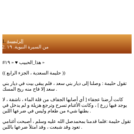
الرئيسية
من السيرة النبوية. ١٩
#هذا_الحبيب ♥️ « ١٩ »
(( حليمة السعدية ، الجزء الرابع ))
تقول حليمة : وصلنا إلى ديار بني سعد ، فلم يبقى بيت في ديار بني
سعد إلا فاح منه ريح المسك .
كانت أرضنا عجفاء [ أي أصابها الجفاف من قلة الماء ، ناشفة ، لا
يوجد فيها زرع ] ، وكانت الأغنام تسرح وترجع هزيلة و لم يدخل في
بطنها شيء من طعام وليس في ضرعها اللبن .
تقول حليمة :فلما قدمنا بمحمدصل الله عليه وسلم ، أصبحت أغنامي
تعود وقد شبعت ، وقد امتلأ ضرعها باللبن .