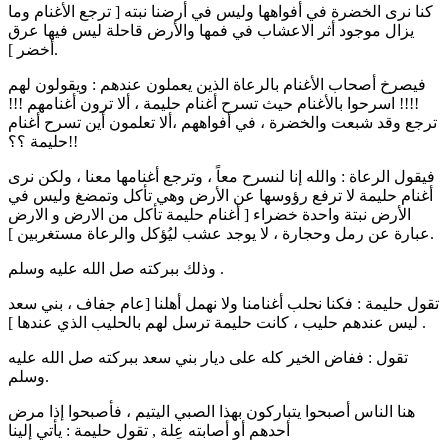
كنا نرى الخضرة في أفواهها وليس في أرضنا نبته [ ترجع الأغنام وما
يزال موجود أثر الاعشاب في فمها والأرض قاحلة ليس فيها عرق
أخضر ].
فيصرخ أصحاب الأغنام بالرعاة الذين يعملون عندهم : ويقولون لهم
!!!! اسرحوا بالأغنام حيث تسرح أغنام حليمة ، ألا ترون أغنامهم !!!
ترجع وقد شبعت والخضرة ، في أفواههم ،ألا تعلمون أين تسرح أغنام
حليمة ؟؟!!
فيقول الرعاة : والله إنا لنسرح معاً ، وترجع أغنامها معنا ، ولكن نرى
أغنام حليمة لا ترفع رؤوسها عن الأرض وهي تأكل وتمضغ وليس في
الأرض نبتة واحدة خضراء [ أغنام حليمة تأكل من الارض و الارض
عبارة عن رمل وحجارة ، لا يوجد عشب ليُؤكل والرعاة مستغربين ].
وذلك ببركته صل الله عليه وسلم .
تقول حليمة : فكنا نحلب أغنامنا ولا نهمل أهلنا [عام جفاف ، بني سعد
ليس عندهم حليب ، كانت حليمة ترسل لهم بالحليب الذي عندها ] .
تقول : ففاض الخير كله على ديار بني سعد ببركته صل الله عليه
وسلم.
هنا الناس أصبحوا يتباركون بهذا الصبي اليتيم ، فأصبحوا إذا مرض
أحدهم أو أصابته عِلة , تقول حليمة : يأتي إلينا