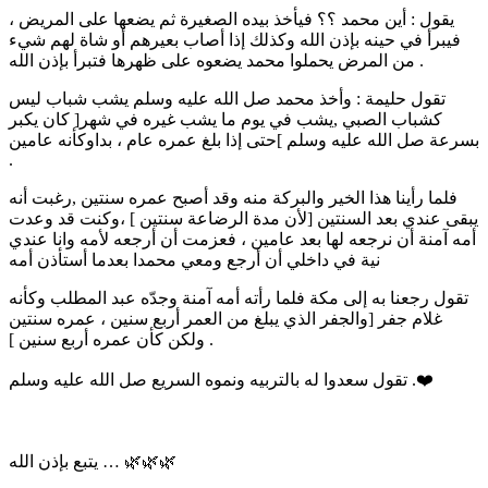
يقول : أين محمد ؟؟ فيأخذ بيده الصغيرة ثم يضعها على المريض ،
فيبرأ في حينه بإذن الله وكذلك إذا أصاب بعيرهم أو شاة لهم شيء
من المرض يحملوا محمد يضعوه على ظهرها فتبرأ بإذن الله .
تقول حليمة : وأخذ محمد صل الله عليه وسلم يشب شباب ليس
كشباب الصبي ,يشب في يوم ما يشب غيره في شهر[ كان يكبر
بسرعة صل الله عليه وسلم ]حتى إذا بلغ عمره عام ، بداوكأنه عامين
.
فلما رأينا هذا الخير والبركة منه وقد أصبح عمره سنتين ,رغبت أنه
يبقى عندي بعد السنتين [لأن مدة الرضاعة سنتين ] ،وكنت قد وعدت
أمه آمنة أن نرجعه لها بعد عامين ، فعزمت أن أرجعه لأمه وانا عندي
نية في داخلي أن أرجع ومعي محمدا بعدما أستأذن أمه
تقول رجعنا به إلى مكة فلما رأته أمه آمنة وجدّه عبد المطلب وكأنه
غلام جفر [والجفر الذي يبلغ من العمر أربع سنين ، عمره سنتين
ولكن كأن عمره أربع سنين ] .
تقول سعدوا له بالتربيه ونموه السريع صل الله عليه وسلم .❤️
يتبع بإذن الله … 🌿🌿🌿