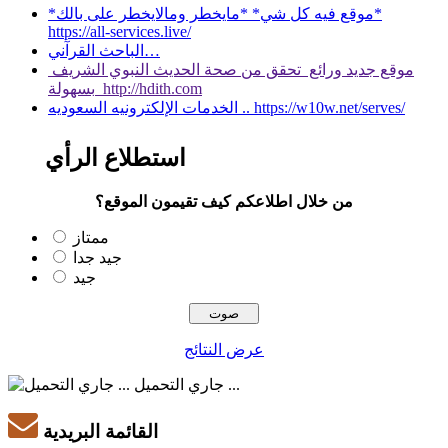
*موقع فيه كل شي* *مايخطر ومالايخطر على بالك*
https://all-services.live/
الباحث القرآني…
موقع جديد ورائع تحقق من صحة الحديث النبوي الشريف
بسهولة http://hdith.com
الخدمات الإلكترونيه السعوديه .. https://w10w.net/serves/
استطلاع الرأي
من خلال اطلاعكم كيف تقيمون الموقع؟
ممتاز
جيد جدا
جيد
عرض النتائج
جاري التحميل ...
القائمة البريدية