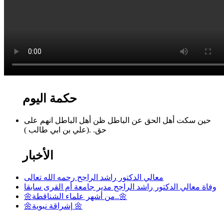
حكمة اليوم
حين سكت أهل الحق عن الباطل ظن أهل الباطل انهم على
حق. .(علي بن ابي طالب )
الأخبار
معالي الدكتور راشد الراجح رحمه الله تعالى
وفاة معالي الدكتور راشد الراجح مدير جامعة أم القرى سابقا
🌼من أشهر علماء الشناقطة..🌼
🌼إشراقة نبوية 🌼