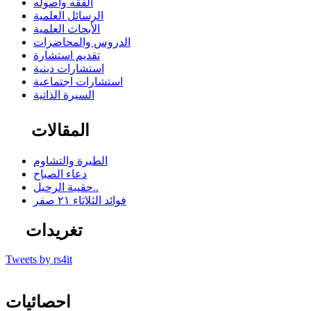
الفقه وأصوله
الرسائل العلمية
الأبحاث العلمية
الدروس والمحاضرات
تقديم استشارة
استشارات دينية
استشارات اجتماعية
السيرة الذاتية
المقالات
الطيرة والتشاوم
دعاء الصباح
حقيبة الرحيل..
فوائد الثلاثاء ٢١ صفر
تغريدات
Tweets by rs4it
احصائيات