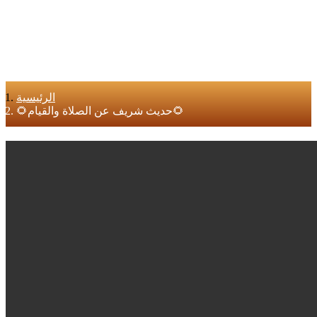
الرئيسية
🌻حديث شريف عن الصلاة والقيام🌻