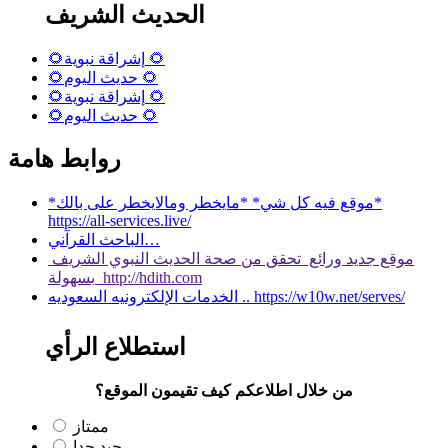
الحديث الشريف
🌻إشراقة نبوية 🌻
🌻حديث اليوم 🌻
🌻إشراقة نبوية 🌻
🌻حديث اليوم 🌻
روابط هامة
*موقع فيه كل شي* *مايخطر ومالايخطر على بالك*
https://all-services.live/
الباحث القرآني…
موقع جديد ورائع تحقق من صحة الحديث النبوي الشريف
بسهولة http://hdith.com
الخدمات الإلكترونيه السعوديه .. https://w10w.net/serves/
استطلاع الرأي
من خلال اطلاعكم كيف تقيمون الموقع؟
ممتاز
جيد جدا