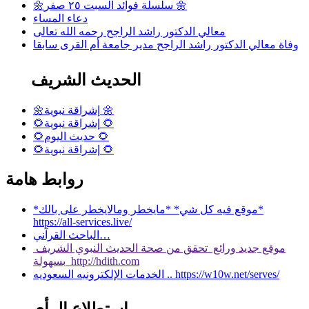
🌼سلسلة فوائد السبت ٢٥ صفر 🌼
دعاء المساء
معالي الدكتور راشد الراجح رحمه الله تعالى
وفاة معالي الدكتور راشد الراجح مدير جامعة أم القرى سابقا
الحديث الشريف
🌼إشراقة نبوية 🌼
🌻إشراقة نبوية 🌻
🌻حديث اليوم 🌻
🌻إشراقة نبوية 🌻
روابط هامة
*موقع فيه كل شي* *مايخطر ومالايخطر على بالك*
https://all-services.live/
الباحث القرآني…
موقع جديد ورائع تحقق من صحة الحديث النبوي الشريف
بسهولة http://hdith.com
الخدمات الإلكترونيه السعوديه .. https://w10w.net/serves/