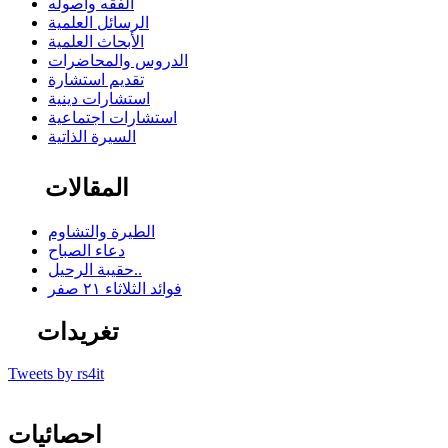
الفقه وأصوله
الرسائل العلمية
الأبحاث العلمية
الدروس والمحاضرات
تقديم استشارة
استشارات دينية
استشارات اجتماعية
السيرة الذاتية
المقالات
الطيرة والتشاوم
دعاء الصباح
حقيبة الرحيل..
فوائد الثلاثاء ٢١ صفر
تغريدات
Tweets by rs4it
احصائيات